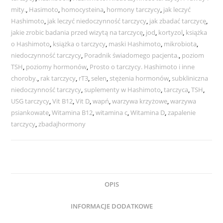
mity.
,
Hasimoto
,
homocysteina
,
hormony tarczycy
,
jak leczyć
Hashimoto
,
jak leczyć niedoczynność tarczycy
,
jak zbadać tarczycę
,
jakie zrobic badania przed wizytą na tarczycę
,
jod
,
kortyzol
,
książka
o Hashimoto
,
książka o tarczycy
,
maski Hashimoto
,
mikrobiota
,
niedoczynność tarczycy
,
Poradnik świadomego pacjenta.
,
poziom
TSH
,
poziomy hormonów
,
Prosto o tarczycy. Hashimoto i inne
choroby.
,
rak tarczycy
,
rT3
,
selen
,
stężenia hormonów
,
subkliniczna
niedoczynność tarczycy
,
suplementy w Hashimoto
,
tarczyca
,
TSH
,
USG tarczycy
,
Vit B12
,
Vit D
,
wapń
,
warzywa krzyżowe
,
warzywa
psiankowate
,
Witamina B12
,
witamina c
,
Witamina D
,
zapalenie
tarczycy
,
zbadajhormony
OPIS
INFORMACJE DODATKOWE