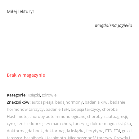
Miłej lektury!
Magdalena Jagiełło
Brak w magazynie
Kategorie:
Książki
,
zdrowie
Znaczników:
autoagresja
,
badajhormony
,
badania krwi
,
badanie
hormonów tarczycy
,
badanie TSH
,
biopsja tarczycy
,
choroba
Hashimoto
,
choroby autoimmunologiczne
,
choroby z autoagresji
,
cynk
,
czujsiedobrze
,
czy mam chorą tarczycę
,
doktor magda książka
,
doktormagda book
,
doktormagda książka
,
ferrytyna
,
FT3
,
FT4
,
guzki
tarczycy
,
hashibook
,
Hashimoto. Niedoczynność tarczycy. Prawdy i