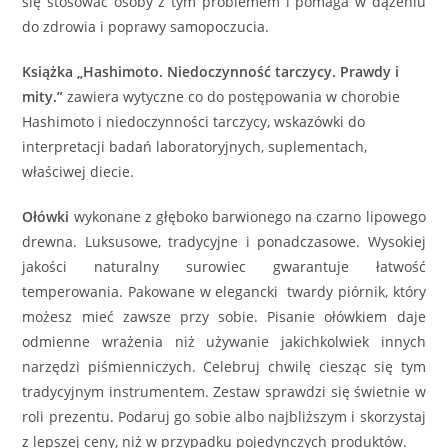
się stosować osoby z tym problemem i pomaga w dążeniu
do zdrowia i poprawy samopoczucia.
Książka „Hashimoto. Niedoczynność tarczycy. Prawdy i
mity.”
zawiera wytyczne co do postępowania w chorobie
Hashimoto i niedoczynności tarczycy, wskazówki do
interpretacji badań laboratoryjnych, suplementach,
właściwej diecie.
Ołówki
wykonane z głęboko barwionego na czarno lipowego
drewna. Luksusowe, tradycyjne i ponadczasowe. Wysokiej
jakości naturalny surowiec gwarantuje łatwość
temperowania. Pakowane w elegancki twardy piórnik, który
możesz mieć zawsze przy sobie. Pisanie ołówkiem daje
odmienne wrażenia niż używanie jakichkolwiek innych
narzędzi piśmienniczych. Celebruj chwilę ciesząc się tym
tradycyjnym instrumentem. Zestaw sprawdzi się świetnie w
roli prezentu. Podaruj go sobie albo najbliższym i skorzystaj
z lepszej ceny, niż w przypadku pojedynczych produktów.