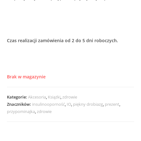
Czas realizacji zamówienia od 2 do 5 dni roboczych.
Brak w magazynie
Kategorie:
Akcesoria
,
Książki
,
zdrowie
Znaczników:
insulinooporność
,
IO
,
piękny drobiazg
,
prezent
,
przypominajka
,
zdrowie