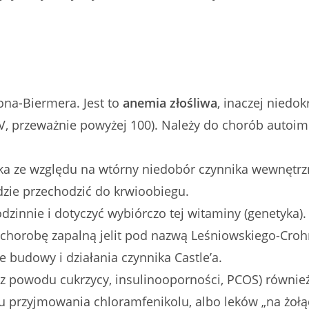
na-Biermera. Jest to
anemia złośliwa
, inaczej niedo
CV, przeważnie powyżej 100). Należy do chorób auto
ądka ze względu na wtórny niedobór czynnika wewnętrz
gdzie przechodzić do krwioobiegu.
innie i dotyczyć wybiórczo tej witaminy (genetyka).
 chorobę zapalną jelit pod nazwą Leśniowskiego-Crohn
budowy i działania czynnika Castle’a.
 (z powodu cukrzycy, insulinooporności, PCOS) równie
ku przyjmowania chloramfenikolu, albo leków „na żo