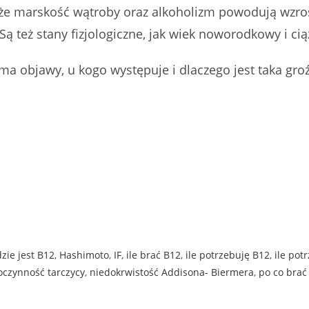
że marskość wątroby oraz alkoholizm powodują wzro
Są też stany fizjologiczne, jak wiek noworodkowy i cią
ma objawy, u kogo występuje i dlaczego jest taka gro
zie jest B12
,
Hashimoto
,
IF
,
ile brać B12
,
ile potrzebuję B12
,
ile pot
oczynność tarczycy
,
niedokrwistość Addisona- Biermera
,
po co brać