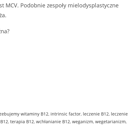
st MCV. Podobnie zespoły mielodysplastyczne
ża.
źna?
rzebujemy witaminy B12
,
intrinsic factor
,
leczenie B12
,
leczenie
 B12
,
terapia B12
,
wchłanianie B12
,
weganizm
,
wegetarianizm
,