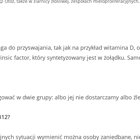
 Otóż, także w ziarnicy złośliwej, zespołach mieloproliferacyjnyc
ga do przyswajania, tak jak na przykład witamina D, 
insic factor, który syntetyzowany jest w żołądku. Sam
ać w dwie grupy: albo jej nie dostarczamy albo źle s
B12?
rajnych sytuacji wymienić można osoby zaniedbane, n