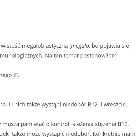
krwistość megaloblastyczna (
megalo
, bo pojawia się
immunologicznych. Na ten temat postanowiłam
nego IF.
a. U nich także wystąpi niedobór B12. I wreszcie,
ż muszą pamiętać o kontroli stężenia stężenia B12,
łądek” także może wystąpić niedobór. Konkretnie mam