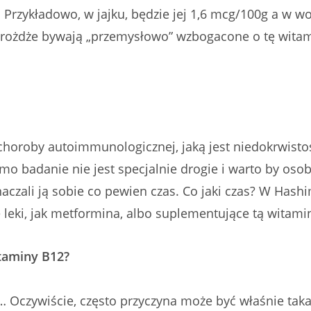
. Przykładowo, w jajku, będzie jej 1,6 mcg/100g a w w
drożdże bywają „przemysłowo” wzbogacone o tę witami
oroby autoimmunologicznej, jaką jest niedokrwistość
amo badanie nie jest specjalnie drogie i warto by o
czali ją sobie co pewien czas. Co jaki czas? W Hash
leki, jak metformina, albo suplementujące tą witaminę
taminy B12?
e… Oczywiście, często
przyczyna
może być właśnie taka