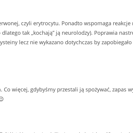
erwonej, czyli erytrocytu. Ponadto wspomaga reakcj
latego tak „kochają” ją neurolodzy). Poprawia nastró
steiny lecz nie wykazano dotychczas by zapobiegał
 Co więcej, gdybyśmy przestali ją spożywać, zapas w
😉