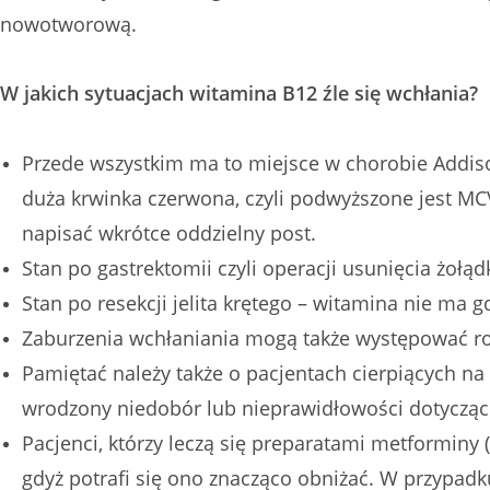
nowotworową.
W jakich sytuacjach witamina B12 źle się wchłania?
Przede wszystkim ma to miejsce w chorobie Addiso
duża krwinka czerwona, czyli podwyższone jest M
napisać wkrótce oddzielny post.
Stan po gastrektomii czyli operacji usunięcia żoł
Stan po resekcji jelita krętego – witamina nie ma 
Zaburzenia wchłaniania mogą także występować rodz
Pamiętać należy także o pacjentach cierpiących na
wrodzony niedobór lub nieprawidłowości dotyczące 
Pacjenci, którzy leczą się preparatami metforminy
gdyż potrafi się ono znacząco obniżać. W przypad