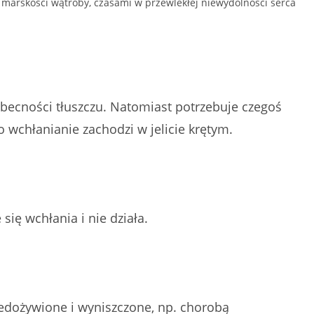
h, marskości wątroby, czasami w przewlekłej niewydolności serca
obecności tłuszczu. Natomiast potrzebuje czegoś
o wchłanianie zachodzi w jelicie krętym.
ię wchłania i nie działa.
iedożywione i wyniszczone, np. chorobą