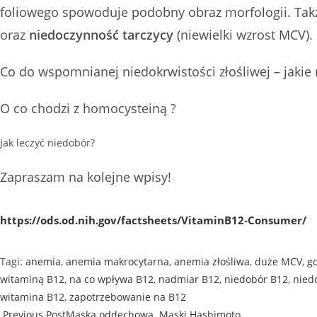
foliowego spowoduje podobny obraz morfologii. Tak
oraz
niedoczynność tarczycy
(niewielki wzrost MCV). 
Co do wspomnianej niedokrwistości złośliwej – jakie 
O co chodzi z homocysteiną ?
Jak leczyć niedobór?
Zapraszam na kolejne wpisy!
https://ods.od.nih.gov/factsheets/VitaminB12-Consumer/
Tagi
:
anemia
,
anemia makrocytarna
,
anemia złośliwa
,
duże MCV
,
gd
witaminą B12
,
na co wpływa B12
,
nadmiar B12
,
niedobór B12
,
nied
witamina B12
,
zapotrzebowanie na B12
Previous Post
Maska oddechowa. Maski Hashimoto.