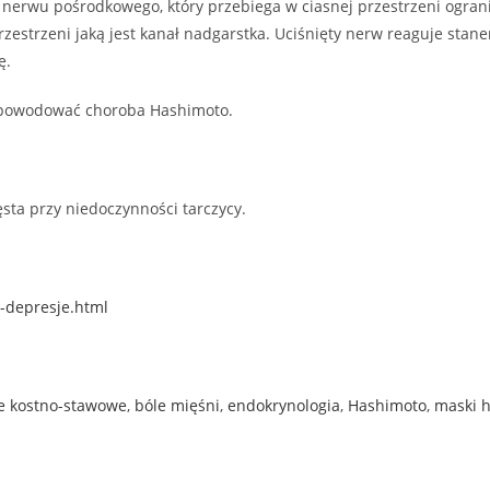
isk nerwu pośrodkowego, który przebiega w ciasnej przestrzeni ogr
rzestrzeni jaką jest kanał nadgarstka. Uciśnięty nerw reaguje sta
ę.
 powodować choroba Hashimoto.
ta przy niedoczynności tarczycy.
-depresje.html
e kostno-stawowe
,
bóle mięśni
,
endokrynologia
,
Hashimoto
,
maski 