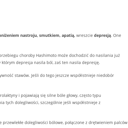
bniżeniem nastroju, smutkiem, apatią,
wreszcie
depresją
. One
 przebiegu choroby Hashimoto może dochodzić do nasilania już
którym depresja nasila ból, zaś ten nasila depresję.
ywność stawów. Jeśli do tego jeszcze współistnieje niedobór
ktyny i pojawiają się silne bóle głowy, często typu
tych dolegliwości, szczególnie jeśli współistnieje z
kre przewlekłe dolegliwości bólowe, połączone z drętwieniem palców