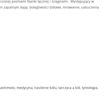
aniczonej pasmami tkanki łącznej i ścięgnami. Występujący w
nem zapalnym dając dolegliwości bólowe, mrowienie, zaburzenia
hashimoto
,
medycyna
,
nasilenie bólu
,
tarczyca a ból
,
tyreologia
,