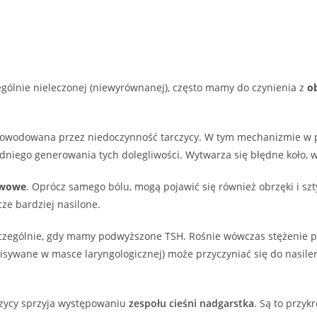
gólnie nieleczonej (niewyrównanej), często mamy do czynienia z
o
yć powodowana przez niedoczynność tarczycy. W tym mechanizmie w
niego generowania tych dolegliwości. Wytwarza się błędne koło, w 
awowe
. Oprócz samego bólu, mogą pojawić się również obrzęki i szt
ze bardziej nasilone.
gólnie, gdy mamy podwyższone TSH. Rośnie wówczas stężenie prola
wane w masce laryngologicznej) może przyczyniać się do nasilenia 
czycy sprzyja występowaniu
zespołu cieśni nadgarstka
. Są to przy