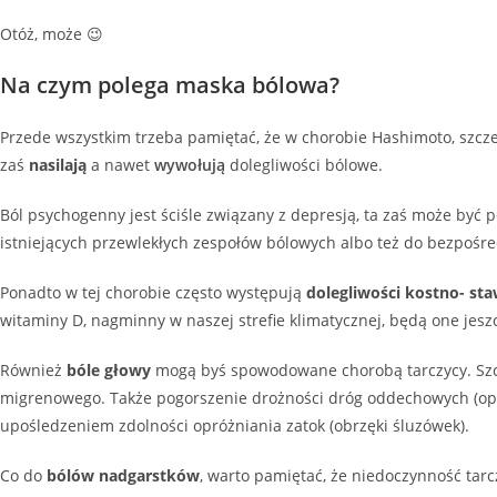
Otóż, może 😉
Na czym polega maska bólowa?
Przede wszystkim trzeba pamiętać, że w chorobie Hashimoto, szcze
zaś
nasilają
a nawet
wywołują
dolegliwości bólowe.
Ból psychogenny jest ściśle związany z depresją, ta zaś może b
istniejących przewlekłych zespołów bólowych albo też do bezpośred
Ponadto w tej chorobie często występują
dolegliwości kostno- st
witaminy D, nagminny w naszej strefie klimatycznej, będą one jeszc
Również
bóle głowy
mogą byś spowodowane chorobą tarczycy. Szcze
migrenowego. Także pogorszenie drożności dróg oddechowych (opisy
upośledzeniem zdolności opróżniania zatok (obrzęki śluzówek).
Co do
bólów nadgarstków
, warto pamiętać, że niedoczynność tar