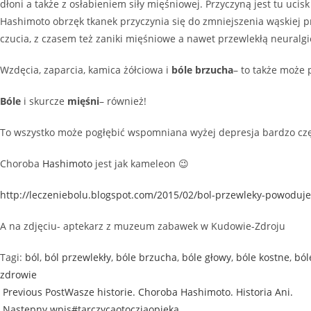
dłoni a także z osłabieniem siły mięśniowej. Przyczyną jest tu uc
Hashimoto obrzęk tkanek przyczynia się do zmniejszenia wąskiej p
czucia, z czasem też zaniki mięśniowe a nawet przewlekłą neuralgi
Wzdęcia, zaparcia, kamica żółciowa i
bóle brzucha
– to także może
Bóle
i skurcze
mięśni
– również!
To wszystko może pogłębić wspomniana wyżej depresja bardzo częs
Choroba
Hashimoto
jest jak kameleon 😉
http://leczeniebolu.blogspot.com/2015/02/bol-przewleky-powoduje
A na zdjęciu- aptekarz z muzeum zabawek w Kudowie-Zdroju
Tagi
:
ból
,
ból przewlekły
,
bóle brzucha
,
bóle głowy
,
bóle kostne
,
ból
zdrowie
Previous Post
Wasze historie. Choroba Hashimoto. Historia Ani.
Następny wpis
#tarczycaotoczjaopieka