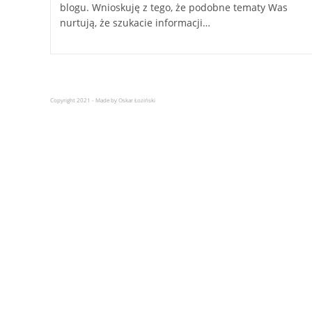
blogu. Wnioskuję z tego, że podobne tematy Was
nurtują, że szukacie informacji…
Copyright 2021 - Made by Oskar Łoziński