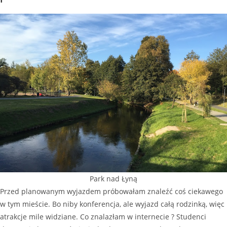
Park nad Łyną
Przed planowanym wyjazdem próbowałam znaleźć coś ciekawego
w tym mieście. Bo niby konferencja, ale wyjazd całą rodzinką, więc
atrakcje mile widziane. Co znalazłam w internecie ? Studenci