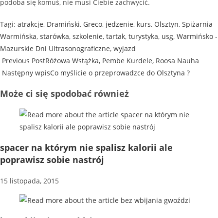
podoba się komuś, nie musi Ciebie zachwycić.
Tagi
:
atrakcje
,
Dramiński
,
Greco
,
jedzenie
,
kurs
,
Olsztyn
,
Spiżarnia
Warmińska
,
starówka
,
szkolenie
,
tartak
,
turystyka
,
usg
,
Warmińsko -
Mazurskie Dni Ultrasonograficzne
,
wyjazd
Previous Post
Różowa Wstążka, Pembe Kurdele, Roosa Nauha
Następny wpis
Co myślicie o przeprowadzce do Olsztyna ?
Może ci się spodobać również
spacer na którym nie spalisz kalorii ale
poprawisz sobie nastrój
15 listopada, 2015