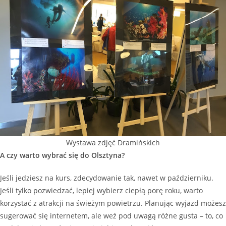
Wystawa zdjęć Dramińskich
A czy warto wybrać się do Olsztyna?
Jeśli jedziesz na kurs, zdecydowanie tak, nawet w październiku.
Jeśli tylko pozwiedzać, lepiej wybierz ciepłą porę roku, warto
korzystać z atrakcji na świeżym powietrzu. Planując wyjazd możesz
sugerować się internetem, ale weź pod uwagą różne gusta – to, co