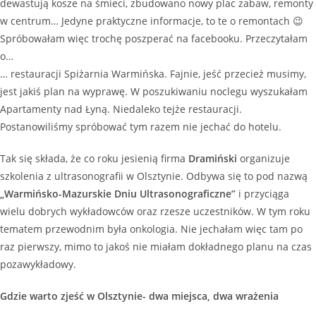
dewastują kosze na śmieci, zbudowano nowy plac zabaw, remonty
w centrum… Jedyne praktyczne informacje, to te o remontach 😉
Spróbowałam więc trochę poszperać na facebooku. Przeczytałam
o…
… restauracji Spiżarnia Warmińska. Fajnie, jeść przecież musimy,
jest jakiś plan na wyprawę. W poszukiwaniu noclegu wyszukałam
Apartamenty nad Łyną. Niedaleko tejże restauracji.
Postanowiliśmy spróbować tym razem nie jechać do hotelu.
Tak się składa, że co roku jesienią firma
Dramiński
organizuje
szkolenia z ultrasonografii w Olsztynie. Odbywa się to pod nazwą
„Warmińsko-Mazurskie Dniu Ultrasonograficzne”
i przyciąga
wielu dobrych wykładowców oraz rzesze uczestników. W tym roku
tematem przewodnim była onkologia. Nie jechałam więc tam po
raz pierwszy, mimo to jakoś nie miałam dokładnego planu na czas
pozawykładowy.
Gdzie warto zjeść w Olsztynie- dwa miejsca, dwa wrażenia