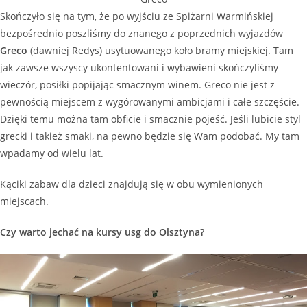
Skończyło się na tym, że po wyjściu ze Spiżarni Warmińskiej
bezpośrednio poszliśmy do znanego z poprzednich wyjazdów
Greco
(dawniej Redys) usytuowanego koło bramy miejskiej. Tam
jak zawsze wszyscy ukontentowani i wybawieni skończyliśmy
wieczór, posiłki popijając smacznym winem. Greco nie jest z
pewnością miejscem z wygórowanymi ambicjami i całe szczęście.
Dzięki temu można tam obficie i smacznie pojeść. Jeśli lubicie styl
grecki i takież smaki, na pewno będzie się Wam podobać. My tam
wpadamy od wielu lat.
Kąciki zabaw dla dzieci znajdują się w obu wymienionych
miejscach.
Czy warto jechać na kursy usg do Olsztyna?