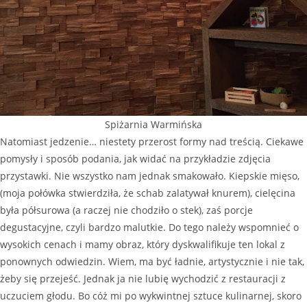
Spiżarnia Warmińska
Natomiast jedzenie… niestety przerost formy nad treścią. Ciekawe
pomysły i sposób podania, jak widać na przykładzie zdjęcia
przystawki. Nie wszystko nam jednak smakowało. Kiepskie mięso,
(moja połówka stwierdziła, że schab zalatywał knurem), cielęcina
była półsurowa (a raczej nie chodziło o stek), zaś porcje
degustacyjne, czyli bardzo malutkie. Do tego należy wspomnieć o
wysokich cenach i mamy obraz, który dyskwalifikuje ten lokal z
ponownych odwiedzin. Wiem, ma być ładnie, artystycznie i nie tak,
żeby się przejeść. Jednak ja nie lubię wychodzić z restauracji z
uczuciem głodu. Bo cóż mi po wykwintnej sztuce kulinarnej, skoro