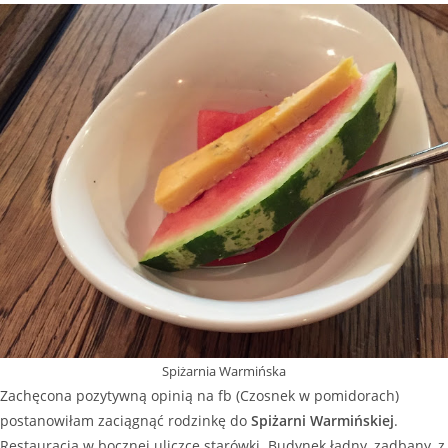
Spiżarnia Warmińska
Zachęcona pozytywną opinią na fb (Czosnek w pomidorach)
postanowiłam zaciągnąć rodzinkę do
Spiżarni Warmińskiej
.
Restauracja w bocznej uliczce starówki. Budynek ładny, zadbany, z