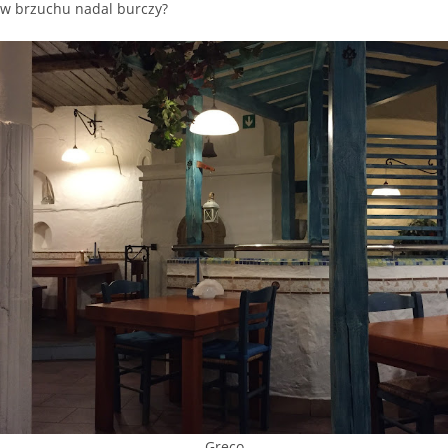
w brzuchu nadal burczy?
Greco