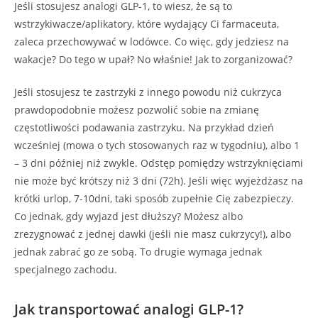
Jeśli stosujesz analogi GLP-1, to wiesz, że są to
wstrzykiwacze/aplikatory, które wydający Ci farmaceuta,
zaleca przechowywać w lodówce. Co więc, gdy jedziesz na
wakacje? Do tego w upał? No właśnie! Jak to zorganizować?
Jeśli stosujesz te zastrzyki z innego powodu niż cukrzyca
prawdopodobnie możesz pozwolić sobie na zmianę
częstotliwości podawania zastrzyku. Na przykład dzień
wcześniej (mowa o tych stosowanych raz w tygodniu), albo 1
– 3 dni później niż zwykle. Odstęp pomiędzy wstrzyknięciami
nie może być krótszy niż 3 dni (72h). Jeśli więc wyjeżdżasz na
krótki urlop, 7-10dni, taki sposób zupełnie Cię zabezpieczy.
Co jednak, gdy wyjazd jest dłuższy? Możesz albo
zrezygnować z jednej dawki (jeśli nie masz cukrzycy!), albo
jednak zabrać go ze sobą. To drugie wymaga jednak
specjalnego zachodu.
Jak transportować analogi GLP-1?