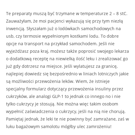
Te preparaty muszą być trzymane w temperaturze 2 – 8 stC.
Zauważyłam, że moi pacjenci wykazują się przy tym niezłą
inwencją. Słyszałam już o lodówkach samochodowych na
usb, czy termosie wypełnionym kostkami lodu. To dobre
opcje na transport na przykład samochodem. Jeśli nie
wyjeżdżasz poza kraj, możesz także poprosić swojego lekarza
o dodatkową receptę na niewielką ilość leku i zrealizować go
już gdy dotrzesz na miejsce. Jeśli wylatujesz za granicę,
najlepiej dowiedz się bezpośrednio w liniach lotniczych jakie
są możliwości przewożenia leków. Wiem, że istnieje
specjalny formularz dotyczący przewożenia insuliny przez
cukrzyków, ale analogi GLP-1 to jednak co innego no i nie
tylko cukrzycy je stosują. Nie można więc takim osobom
wypełnić zaświadczenia o cukrzycy, jeśli na nią nie chorują.
Pamiętaj jednak, że leki te nie powinny być zamrażane, zaś w
luku bagażowym samolotu mógłby ulec zamrożeniu!