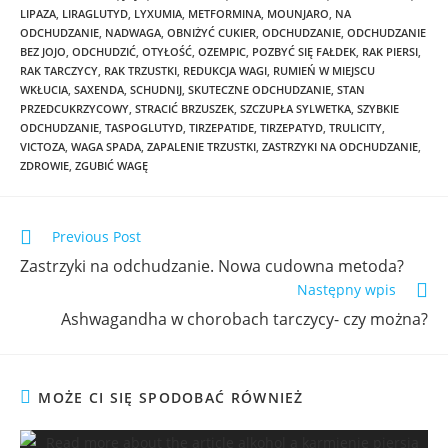
LIPAZA
,
LIRAGLUTYD
,
LYXUMIA
,
METFORMINA
,
MOUNJARO
,
NA
ODCHUDZANIE
,
NADWAGA
,
OBNIŻYĆ CUKIER
,
ODCHUDZANIE
,
ODCHUDZANIE
BEZ JOJO
,
ODCHUDZIĆ
,
OTYŁOŚĆ
,
OZEMPIC
,
POZBYĆ SIĘ FAŁDEK
,
RAK PIERSI
,
RAK TARCZYCY
,
RAK TRZUSTKI
,
REDUKCJA WAGI
,
RUMIEŃ W MIEJSCU
WKŁUCIA
,
SAXENDA
,
SCHUDNIJ
,
SKUTECZNE ODCHUDZANIE
,
STAN
PRZEDCUKRZYCOWY
,
STRACIĆ BRZUSZEK
,
SZCZUPŁA SYLWETKA
,
SZYBKIE
ODCHUDZANIE
,
TASPOGLUTYD
,
TIRZEPATIDE
,
TIRZEPATYD
,
TRULICITY
,
VICTOZA
,
WAGA SPADA
,
ZAPALENIE TRZUSTKI
,
ZASTRZYKI NA ODCHUDZANIE
,
ZDROWIE
,
ZGUBIĆ WAGĘ
Previous Post
Zastrzyki na odchudzanie. Nowa cudowna metoda?
Następny wpis
Ashwagandha w chorobach tarczycy- czy można?
MOŻE CI SIĘ SPODOBAĆ RÓWNIEŻ