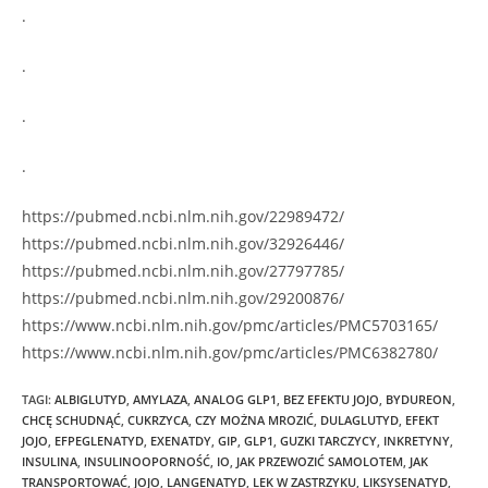
.
.
.
.
https://pubmed.ncbi.nlm.nih.gov/22989472/
https://pubmed.ncbi.nlm.nih.gov/32926446/
https://pubmed.ncbi.nlm.nih.gov/27797785/
https://pubmed.ncbi.nlm.nih.gov/29200876/
https://www.ncbi.nlm.nih.gov/pmc/articles/PMC5703165/
https://www.ncbi.nlm.nih.gov/pmc/articles/PMC6382780/
TAGI
:
ALBIGLUTYD
,
AMYLAZA
,
ANALOG GLP1
,
BEZ EFEKTU JOJO
,
BYDUREON
,
CHCĘ SCHUDNĄĆ
,
CUKRZYCA
,
CZY MOŻNA MROZIĆ
,
DULAGLUTYD
,
EFEKT
JOJO
,
EFPEGLENATYD
,
EXENATDY
,
GIP
,
GLP1
,
GUZKI TARCZYCY
,
INKRETYNY
,
INSULINA
,
INSULINOOPORNOŚĆ
,
IO
,
JAK PRZEWOZIĆ SAMOLOTEM
,
JAK
TRANSPORTOWAĆ
,
JOJO
,
LANGENATYD
,
LEK W ZASTRZYKU
,
LIKSYSENATYD
,