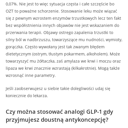
0,07%. Nie jest to więc sytuacja częsta i całe szczęście bo
OZT to poważne schorzenie. Stosowanie leku może wiązać
się z pewnym wzrostem enzymów trzustkowych lecz ten fakt
bez współistnienia innych objawów nie jest wskazaniem do
przerwania terapii. Objawy ostrego zapalenia trzustki to
silny ból w nadbrzuszu, towarzyszące mu nudności, wymioty,
gorączka. Często wywołany jest tak zwanym błędem
dietetycznym (ostrym, tłustym pokarmem, alkoholem). Może
towarzyszyć mu żółtaczka, zaś amylaza we krwi i moczu oraz
lipaza we krwi znacznie wzrastają (kilkakrotnie). Mogą także
wzrosnąć inne parametry.
Jeśli zaobserwujesz u siebie takie dolegliwości udaj się
koniecznie do lekarza.
Czy można stosować analogi GLP-1 gdy
przyjmujesz doustną antykoncepcję?