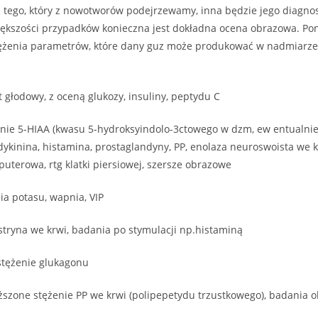
 tego, który z nowotworów podejrzewamy, inna będzie jego diagnos
iększości przypadków konieczna jest dokładna ocena obrazowa. Po
żenia parametrów, które dany guz może produkować w nadmiarze.
t głodowy, z oceną glukozy, insuliny, peptydu C
nie 5-HIAA (kwasu 5-hydroksyindolo-3ctowego w dzm, ew entualnie,
dykinina, histamina, prostaglandyny, PP, enolaza neuroswoista we 
uterowa, rtg klatki piersiowej, szersze obrazowe
ia potasu, wapnia, VIP
tryna we krwi, badania po stymulacji np.histaminą
tężenie glukagonu
szone stężenie PP we krwi (polipepetydu trzustkowego), badania 