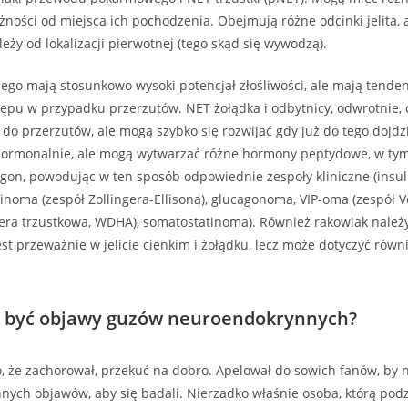
eżności od miejsca ich pochodzenia. Obejmują różne odcinki jelita, 
eży od lokalizacji pierwotnej (tego skąd się wywodzą).
kiego mają stosunkowo wysoki potencjał złośliwości, ale mają tende
ępu w przypadku przerzutów. NET żołądka i odbytnicy, odwrotnie, 
 do przerzutów, ale mogą szybko się rozwijać gdy już do tego dojdz
 hormonalnie, ale mogą wytwarzać różne hormony peptydowe, w tym
agon, powodując w ten sposób odpowiednie zespoły kliniczne (insul
rinoma (zespół Zollingera-Ellisona), glucagonoma, VIP-oma (zespół 
era trzustkowa, WDHA), somatostatinoma). Również rakowiak należ
est przeważnie w jelicie cienkim i żołądku, lecz może dotyczyć równi
ą być objawy guzów neuroendokrynnych?
to, że zachorował, przekuć na dobro. Apelował do sowich fanów, by n
nych objawów, aby się badali. Nierzadko właśnie osoba, którą podz