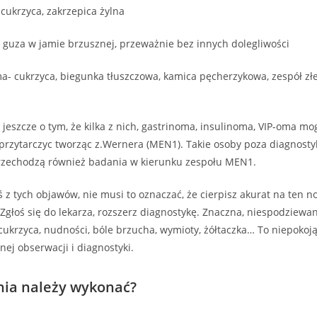
 cukrzyca, zakrzepica żylna
guza w jamie brzusznej, przeważnie bez innych dolegliwości
- cukrzyca, biegunka tłuszczowa, kamica pęcherzykowa, zespół zł
jeszcze o tym, że kilka z nich, gastrinoma, insulinoma, VIP-oma mo
przytarczyc tworząc z.Wernera (MEN1). Takie osoby poza diagnost
zechodzą również badania w kierunku zespołu MEN1.
yś z tych objawów, nie musi to oznaczać, że cierpisz akurat na ten n
! Zgłoś się do lekarza, rozszerz diagnostykę. Znaczna, niespodziewa
, cukrzyca, nudności, bóle brzucha, wymioty, żółtaczka… To niepokoj
j obserwacji i diagnostyki.
nia należy wykonać?