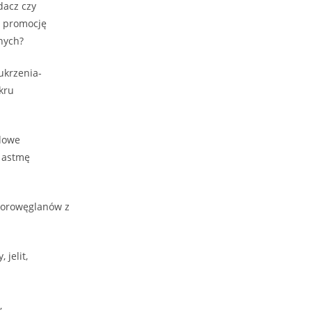
dacz czy
w promocję
nych?
ukrzenia-
kru
adowe
ż astmę
odorowęglanów z
jelit,
,