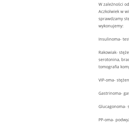
W zależności od
Aczkolwiek w w
sprawdzamy stę
wykonujemy:
Insulinoma- tes
Rakowiak- stęże
serotonina, bra
tomografia komp
VIP-oma- stężen
Gastrinoma- gas
Glucagonoma- s
PP-oma- podwyż