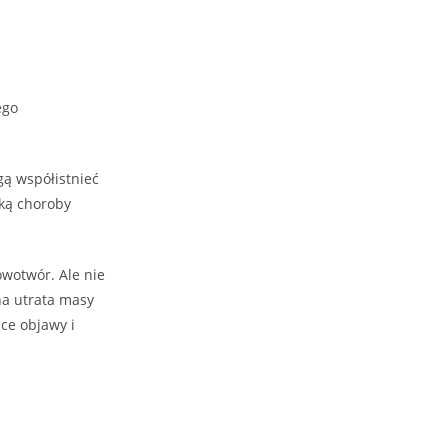
ego
gą współistnieć
yką choroby
owotwór. Ale nie
na utrata masy
ące objawy i