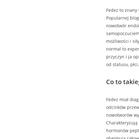
Fedez to znany 
Popularnej blog
nowotwór endok
samopoczuciem, 
możliwości i sił
normal to exper
przyczyn i ja o
od statusu, płci
Co to taki
Fedez miał diag
odcinków przew
nowotworów wyw
Charakteryzują
hormonów pepty
obejmują rakow