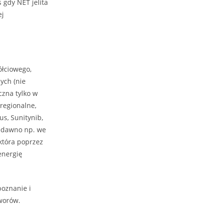
 gdy NET jelita
ej
ółciowego,
ych (nie
czna tylko w
oregionalne,
us, Sunitynib,
iedawno np. we
 która poprzez
energię
poznanie i
tworów.