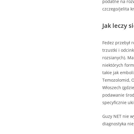
podatne na rozw
czczego/jelita 
Jak leczy 
Fedez przebył r
trzustki i odci
rozsianych). Ma
niektórych form
takie jak embol
Temozolomid, Ok
Włoszech (gdzie
podawanie środk
specyficznie u
Guzy NET nie wy
diagnostyka nie