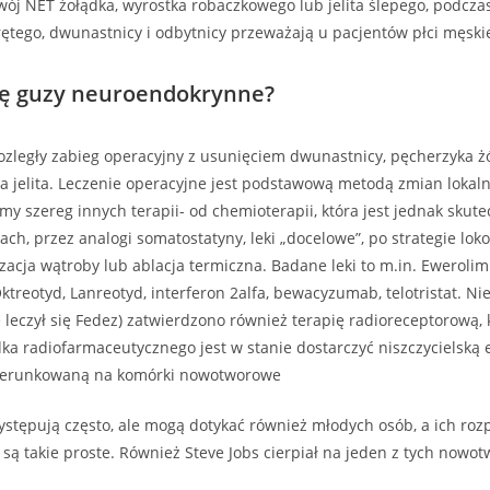
ój NET żołądka, wyrostka robaczkowego lub jelita ślepego, podczas
krętego, dwunastnicy i odbytnicy przeważają u pacjentów płci męski
się guzy neuroendokrynne?
ozległy zabieg operacyjny z usunięciem dwunastnicy, pęcherzyka ż
nka jelita. Leczenie operacyjne jest podstawową metodą zmian lokaln
my szereg innych terapii- od chemioterapii, która jest jednak skute
ach, przez analogi somatostatyny, leki „docelowe”, po strategie lok
izacja wątroby lub ablacja termiczna. Badane leki to m.in. Ewerolim
treotyd, Lanreotyd, interferon 2alfa, bewacyzumab, telotristat. N
 leczył się Fedez) zatwierdzono również terapię radioreceptorową,
a radiofarmaceutycznego jest w stanie dostarczyć niszczycielską 
kierunkowaną na komórki nowotworowe
stępują często, ale mogą dotykać również młodych osób, a ich roz
 są takie proste. Również Steve Jobs cierpiał na jeden z tych nowo