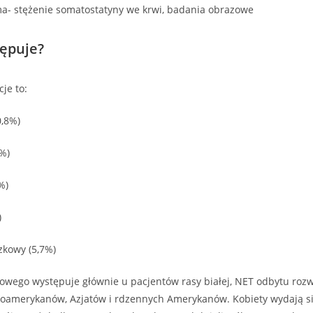
a- stężenie somatostatyny we krwi, badania obrazowe
ępuje?
je to:
0,8%)
%)
%)
)
zkowy (5,7%)
kowego występuje głównie u pacjentów rasy białej, NET odbytu rozwi
roamerykanów, Azjatów i rdzennych Amerykanów. Kobiety wydają si