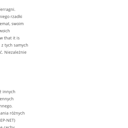
erragni.
niego rzadki
temat, swoim
swoich
 that it is
I z tych samych
ć. Niezależnie
ż innych
gennych
nnego.
lania różnych
GEP-NET)
ne cechy