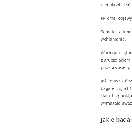
niedokrwistość,
PP-oma- objawy 
Somatostatinoma
wchłaniania.
Warto pamiętać 
z gruczolakiem 
podstawowej pr
Jeśli masz któr
bagatelizuj ich
ciała, biegunki
wymagają uważne
Jakie bada