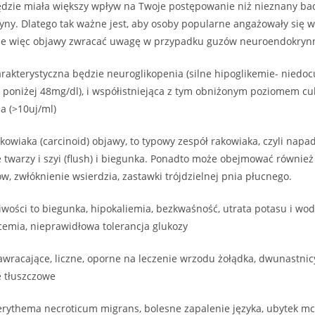
ędzie miała większy wpływ na Twoje postępowanie niż nieznany ba
ny. Dlatego tak ważne jest, aby osoby popularne angażowały się 
kie więc objawy zwracać uwagę w przypadku guzów neuroendokryn
rakterystyczna będzie neuroglikopenia (silne hipoglikemie- niedoc
 poniżej 48mg/dl), i współistniejąca z tym obniżonym poziomem cu
a (>10uj/ml)
owiaka (carcinoid) objawy, to typowy zespół rakowiaka, czyli nap
 twarzy i szyi (flush) i biegunka. Ponadto może obejmować równie
w, zwłóknienie wsierdzia, zastawki trójdzielnej pnia płucnego.
iwości to biegunka, hipokaliemia, bezkwaśność, utrata potasu i w
cemia, nieprawidłowa tolerancja glukozy
wracające, liczne, oporne na leczenie wrzodu żołądka, dwunastnicy, 
e tłuszczowe
rythema necroticum migrans, bolesne zapalenie języka, ubytek mc