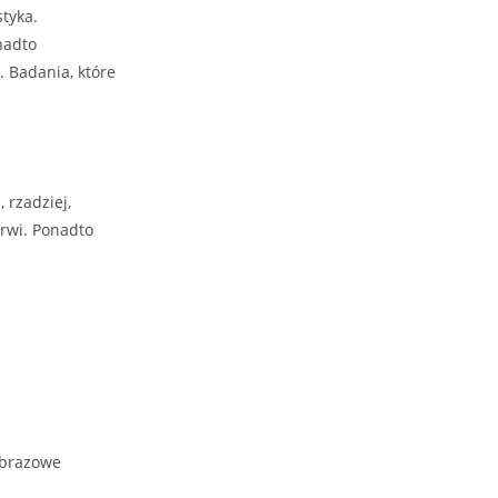
tyka.
nadto
 Badania, które
 rzadziej,
krwi. Ponadto
obrazowe