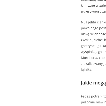
kliniczne w zal
agresywność zal
NET jelita cien
powolnego post
niską skłonność
zwykle „ciche”
gastrynę i gluk
wyspiaka), gast
Morrisona, chol
zlokalizowany j
jajnika.
Jakie mog
Fedez potrafił 
pozornie niewin