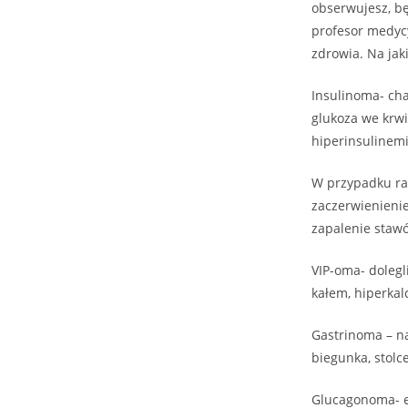
obserwujesz, b
profesor medycy
zdrowia. Na ja
Insulinoma- cha
glukoza we krwi
hiperinsulinemi
W przypadku rak
zaczerwienienie
zapalenie stawó
VIP-oma- dolegl
kałem, hiperkal
Gastrinoma – na
biegunka, stolc
Glucagonoma- e