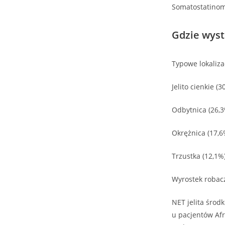
Somatostatinom
Gdzie wyst
Typowe lokalizac
Jelito cienkie (3
Odbytnica (26,3
Okrężnica (17,6
Trzustka (12,1%
Wyrostek robac
NET jelita środ
u pacjentów Af