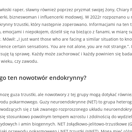
włoski raper, sławny również poprzez pryzmat swojej żony, Chiary F
erki, bizneswoman i influencerki modowej. W 2022r rozpoznano u 
rynny trzustki, który następnie zoperowano. Informacjami na ten 
emocjami i niepokojem, dzielił się na bieżąco z fanami, w miarę 
y. Mówił: „I just want those who are facing a similar situation to know
ience certain sensations. You are not alone, you are not strange.”. 
pisuję tą sprawę. Każdy może zachorować i każdy powinien się bada
, wieku, czy zawodu.
ego ten nowotwór endokrynny?
nozę guza trzustki, ale nowotwory z tej grupy mogą dotykać równie
odu pokarmowego. Guzy neuroendokrynne (NET) to grupa hetero
odzących się z tak zwanego rozproszonego układu neuroendokry
 się stosunkowo powolnym tempem wzrostu i zdolnością do wydzie
dowych i amin biogennych. NET żołądkowo-jelitowo-trzustkowe (
iaki przewodu pokarmowego i NET trzustki (pNET). Mogą mieć róż