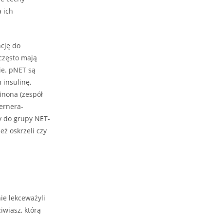
a ich
ncję do
często mają
ie. pNET są
 insulinę,
inona (zespół
Vernera-
y do grupy NET-
eż oskrzeli czy
ie lekceważyli
iwiasz, którą