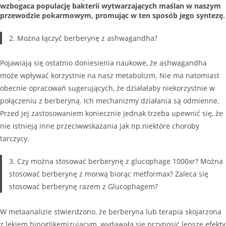
wzbogaca populację bakterii wytwarzających maślan w naszym
przewodzie pokarmowym, promując w ten sposób jego syntezę.
2. Można łączyć berberynę z ashwagandha?
Pojawiają się ostatnio doniesienia naukowe, że ashwagandha
może wpływać korzystnie na nasz metabolizm. Nie ma natomiast
obecnie opracowań sugerujących, że działałaby niekorzystnie w
połączeniu z berberyną. Ich mechanizmy działania są odmienne.
Przed jej zastosowaniem koniecznie jednak trzeba upewnić się, że
nie istnieją inne przeciwwskazania jak np.niektóre choroby
tarczycy.
3. Czy można stosować berberynę z glucophage 1000xr? Można
stosować berberynę z morwą biorąc metformax? Zaleca się
stosować berberynę razem z Glucophagem?
W metaanalizie stwierdzono, że berberyna lub terapia skojarzona
z lekiem hipoglikemizującym, wydawała się przynosić lepsze efekty