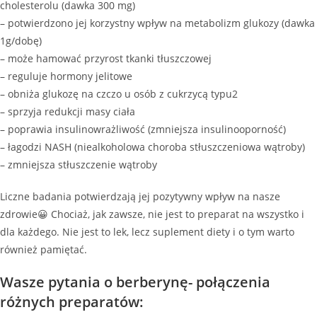
cholesterolu (dawka 300 mg)
– potwierdzono jej korzystny wpływ na metabolizm glukozy (dawka
1g/dobę)
– może hamować przyrost tkanki tłuszczowej
– reguluje hormony jelitowe
– obniża glukozę na czczo u osób z cukrzycą typu2
– sprzyja redukcji masy ciała
– poprawia insulinowrażliwość (zmniejsza insulinooporność)
– łagodzi NASH (niealkoholowa choroba stłuszczeniowa wątroby)
– zmniejsza stłuszczenie wątroby
Liczne badania potwierdzają jej pozytywny wpływ na nasze
zdrowie😀 Chociaż, jak zawsze, nie jest to preparat na wszystko i
dla każdego. Nie jest to lek, lecz suplement diety i o tym warto
również pamiętać.
Wasze pytania o berberynę- połączenia
różnych preparatów: