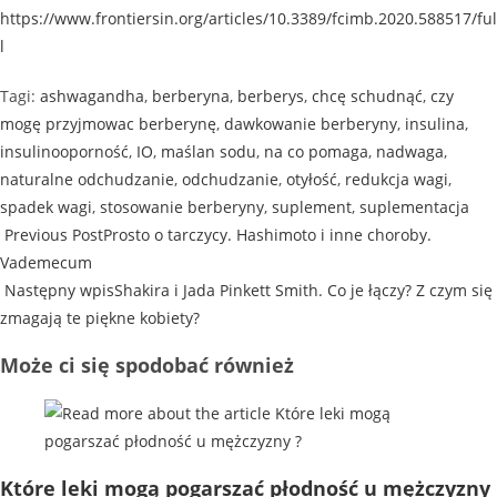
https://www.frontiersin.org/articles/10.3389/fcimb.2020.588517/ful
l
Tagi
:
ashwagandha
,
berberyna
,
berberys
,
chcę schudnąć
,
czy
mogę przyjmowac berberynę
,
dawkowanie berberyny
,
insulina
,
insulinooporność
,
IO
,
maślan sodu
,
na co pomaga
,
nadwaga
,
naturalne odchudzanie
,
odchudzanie
,
otyłość
,
redukcja wagi
,
spadek wagi
,
stosowanie berberyny
,
suplement
,
suplementacja
Previous Post
Prosto o tarczycy. Hashimoto i inne choroby.
Vademecum
Następny wpis
Shakira i Jada Pinkett Smith. Co je łączy? Z czym się
zmagają te piękne kobiety?
Może ci się spodobać również
Które leki mogą pogarszać płodność u mężczyzny