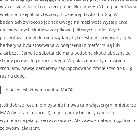
w zakresie glikemii na czczo, po posiłku oraz HbA1c u pacjentów w
wieku poniżej 60 lat, leczonych dzienną dawką 1,5–2 g. W
badaniach zwrócono jednak uwagę na możliwość wystąpienia
niekorzystnych skutków żołądkowo-jelitowych u niektórych
pacjentów. Ten efekt niepożądany był często obserwowany, gdy
berberyna była stosowana w połączeniu z metforminą lub
akarbozą. Same te substancje mają podobne skutki uboczne ze
strony przewodu pokarmowego. W połączeniu z tymi dwoma
środkami, dawkę berberyny zaproponowano zmniejszyć do 0,3 g
raz na dobę.
4. A co jeśli ktoś ma wolne MAO?
Jeśli dobrze rozumiem pytanie i mowa tu o włączonym inhibitorze
MAO (w terapii depresji), to preparaty berberyny nie są
wymieniana jako przeciwwskazane. Ale zawsze należy uzgodnić to
ze swoim lekarzem.