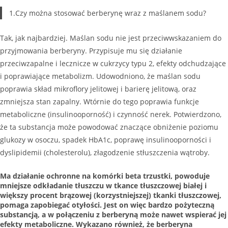
1.Czy można stosować berberynę wraz z maślanem sodu?
Tak, jak najbardziej. Maślan sodu nie jest przeciwwskazaniem do
przyjmowania berberyny. Przypisuje mu się działanie
przeciwzapalne i lecznicze w cukrzycy typu 2, efekty odchudzające
i poprawiające metabolizm. Udowodniono, że maślan sodu
poprawia skład mikroflory jelitowej i barierę jelitową, oraz
zmniejsza stan zapalny. Wtórnie do tego poprawia funkcje
metaboliczne (insulinooporność) i czynność nerek. Potwierdzono,
że ta substancja może powodować znaczące obniżenie poziomu
glukozy w osoczu, spadek HbA1c, poprawę insulinooporności i
dyslipidemii (cholesterolu), złagodzenie stłuszczenia wątroby.
Ma działanie ochronne na komórki beta trzustki, powoduje
mniejsze odkładanie tłuszczu w tkance tłuszczowej białej i
większy procent brązowej (korzystniejszej) tkanki tłuszczowej,
pomaga zapobiegać otyłości. Jest on więc bardzo pożyteczną
substancją, a w połączeniu z berberyną może nawet wspierać jej
efekty metaboliczne. Wykazano również, że berberyna