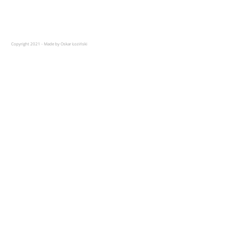
Copyright 2021 - Made by Oskar Łoziński