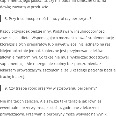
suplementu, jego jakość, to, czy ma badania kliniczne oraz na
dawkę zawartą w produkcie.
8. Przy insulinooporności- inozytol czy berberyna?
Każdy przypadek będzie inny. Podstawą w insulinooporności
zawsze jest dieta. Wspomagająco można stosować suplementację
któregoś z tych preparatów lub nawet więcej niż jednego na raz.
Niejednokrotnie jednak konieczne jest przyjmowanie leków
(głównie metforminy). Co także nie musi wykluczać dodatkowej
suplementacji. Ale niczego nie robimy bez porozumienia z
lekarzem prowadzącym, szczególnie, że u każdego pacjenta będzie
trochę inaczej.
9. Czy trzeba robić przerwy w stosowaniu berberyny?
Nie ma takich zaleceń. Ale zawsze taka terapia jak również
ewentualne przerwy mszą zostać uzgodnione z lekarzem
prowadzącym. Przerwanie berberyny może wpłynąć na wyniki