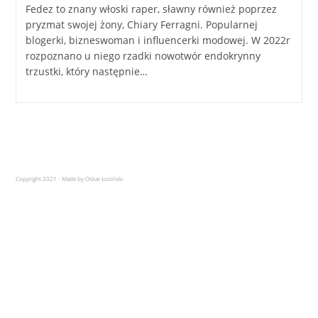
Fedez to znany włoski raper, sławny również poprzez
pryzmat swojej żony, Chiary Ferragni. Popularnej
blogerki, bizneswoman i influencerki modowej. W 2022r
rozpoznano u niego rzadki nowotwór endokrynny
trzustki, który następnie…
Copyright 2021 - Made by Oskar Łoziński