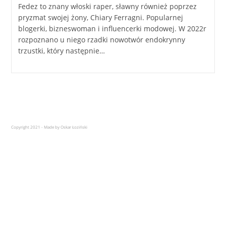
Fedez to znany włoski raper, sławny również poprzez
pryzmat swojej żony, Chiary Ferragni. Popularnej
blogerki, bizneswoman i influencerki modowej. W 2022r
rozpoznano u niego rzadki nowotwór endokrynny
trzustki, który następnie…
Copyright 2021 - Made by Oskar Łoziński