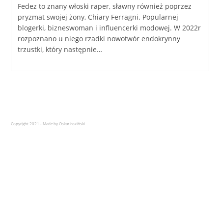
Fedez to znany włoski raper, sławny również poprzez
pryzmat swojej żony, Chiary Ferragni. Popularnej
blogerki, bizneswoman i influencerki modowej. W 2022r
rozpoznano u niego rzadki nowotwór endokrynny
trzustki, który następnie…
Copyright 2021 - Made by Oskar Łoziński