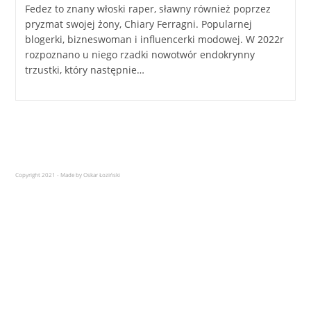
Fedez to znany włoski raper, sławny również poprzez
pryzmat swojej żony, Chiary Ferragni. Popularnej
blogerki, bizneswoman i influencerki modowej. W 2022r
rozpoznano u niego rzadki nowotwór endokrynny
trzustki, który następnie…
Copyright 2021 - Made by Oskar Łoziński