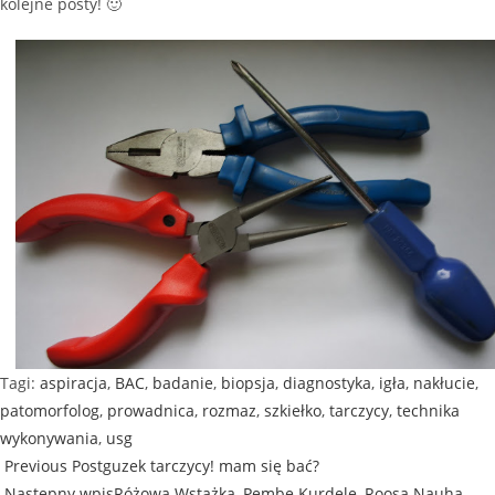
kolejne posty! 🙂
Tagi
:
aspiracja
,
BAC
,
badanie
,
biopsja
,
diagnostyka
,
igła
,
nakłucie
,
patomorfolog
,
prowadnica
,
rozmaz
,
szkiełko
,
tarczycy
,
technika
wykonywania
,
usg
Previous Post
guzek tarczycy! mam się bać?
Następny wpis
Różowa Wstążka, Pembe Kurdele, Roosa Nauha