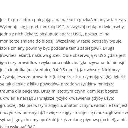
Jest to procedura polegająca na nakłuciu guzka/zmiany w tarczycy.
Wykonuje się ją pod kontrolą USG, zazwyczaj robią to dwie osoby.
Jedna z nich (lekarz) obsługuje aparat USG, „pokazuje” na
monitorze zmianę do biopsji (wcześniej w razie potrzeby typuje,
które zmiany powinny być poddane temu zabiegowi). Druga
(również lekarz), nakłuwa guzek. Obie obserwują w USG gdzie jest
igła i czy prawidłowo wykonano nakłucie. Igła używana do biopsji
jest cieniutka (ma średnicę 0,4-0,5 mm ! ), jak włosek. Niektórzy
używają jeszcze prowadnic (taki sprzęcik utrzymujący igłę). Igiełki
są tak cienkie z kilku powodów- przede wszystkim- mniejsza
trauma dla pacjenta. Drugim istotnym czynnikiem jest bogate
ukrwienie narządu i większe ryzyko krwawienia gdyby użyto
grubszej. (Na pierwszym zdjęciu, anatomicznym, widać ile tam jest
naczyń krwionośnych).Te większe igły stosuje się rzadko, głównie w
sytuacji gdy chcemy opróżnić jakąś zmianę płynową (torbiel), a nie
tylko wykonać BAC.