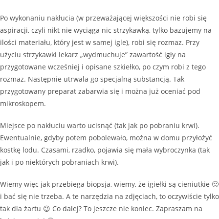
Po wykonaniu nakłucia (w przeważającej większości nie robi się
aspiracji, czyli nikt nie wyciąga nic strzykawką, tylko bazujemy na
ilości materiału, który jest w samej igle), robi się rozmaz. Przy
użyciu strzykawki lekarz „wydmuchuje” zawartość igły na
przygotowane wcześniej i opisane szkiełko, po czym robi z tego
rozmaz. Następnie utrwala go specjalną substancją. Tak
przygotowany preparat zabarwia się i można już oceniać pod
mikroskopem.
Miejsce po nakłuciu warto ucisnąć (tak jak po pobraniu krwi).
Ewentualnie, gdyby potem pobolewało, można w domu przyłożyć
kostkę lodu. Czasami, rzadko, pojawia się mała wybroczynka (tak
jak i po niektórych pobraniach krwi).
Wiemy więc jak przebiega biopsja, wiemy, że igiełki są cieniutkie 🙂
i bać się nie trzeba. A te narzędzia na zdjęciach, to oczywiście tylko
tak dla żartu 😉 Co dalej? To jeszcze nie koniec. Zapraszam na