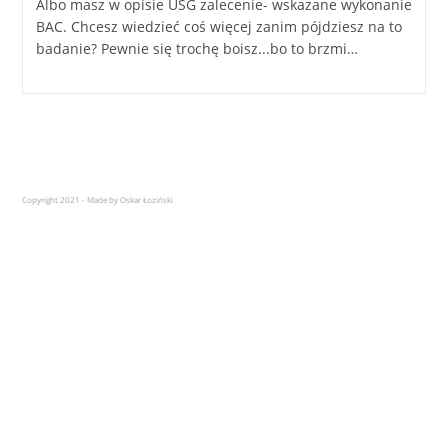
Albo masz w opisie USG zalecenie- wskazane wykonanie
BAC. Chcesz wiedzieć coś więcej zanim pójdziesz na to
badanie? Pewnie się trochę boisz...bo to brzmi…
Copyright 2021 - Made by Oskar Łoziński