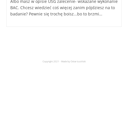
Albo masz w opisie USG zalecenie- wskazane wykonanie
BAC. Chcesz wiedzieć coś więcej zanim pójdziesz na to
badanie? Pewnie się trochę boisz...bo to brzmi…
Copyright 2021 - Made by Oskar Łoziński