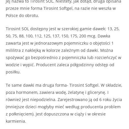
Jej nazwa to Tirosint SOL. Niestety, jak dotąd, druga opisana
przeze mnie forma Tirosint Softgel, na razie nie weszła w
Polsce do obrotu.
Tirosint SOL dostępny jest w szerokiej gamie dawek: 13, 25,
50, 75, 88, 100, 112, 125, 137, 150, 175, 200 mcg. Dawka
zawarta jest w jednorazowym pojemniczku o objętości 1
mililitra z naklejką w kolorze zależnym od dawki. Można
spożywać go bezpośrednio z pojemniczka lub rozcieńczyć w
wodzie i wypić. Producent zaleca półgodzinny odstęp od
posiłku.
Te same dawki ma druga forma- Tirosint Softgel. W składzie,
poza hormonem, zawiera wodę, żelatynę i glicerynę. I
również jest niepodzielna. Zarejestrowano ją od 6 roku życia
(mniejsze dzieci mogłyby mieć według producenta problem
z połknięciem). Jest dopuszczona w ciąży i w okresie
karmienia.