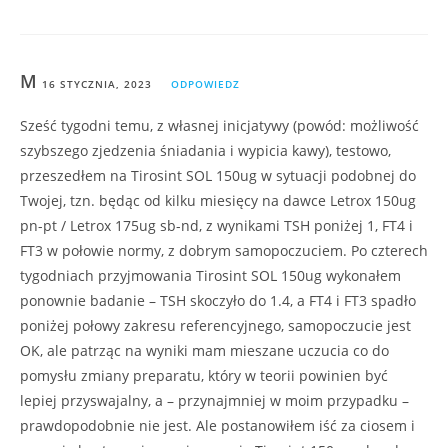
M
16 STYCZNIA, 2023
ODPOWIEDZ
Sześć tygodni temu, z własnej inicjatywy (powód: możliwość
szybszego zjedzenia śniadania i wypicia kawy), testowo,
przeszedłem na Tirosint SOL 150ug w sytuacji podobnej do
Twojej, tzn. będąc od kilku miesięcy na dawce Letrox 150ug
pn-pt / Letrox 175ug sb-nd, z wynikami TSH poniżej 1, FT4 i
FT3 w połowie normy, z dobrym samopoczuciem. Po czterech
tygodniach przyjmowania Tirosint SOL 150ug wykonałem
ponownie badanie – TSH skoczyło do 1.4, a FT4 i FT3 spadło
poniżej połowy zakresu referencyjnego, samopoczucie jest
OK, ale patrząc na wyniki mam mieszane uczucia co do
pomysłu zmiany preparatu, który w teorii powinien być
lepiej przyswajalny, a – przynajmniej w moim przypadku –
prawdopodobnie nie jest. Ale postanowiłem iść za ciosem i