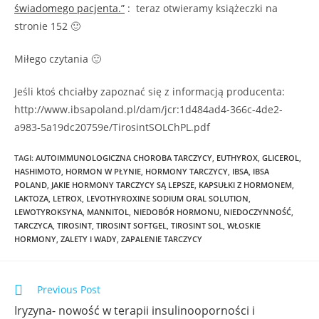
świadomego pacjenta.”
: teraz otwieramy książeczki na
stronie 152 🙂
Miłego czytania 🙂
Jeśli ktoś chciałby zapoznać się z informacją producenta:
http://www.ibsapoland.pl/dam/jcr:1d484ad4-366c-4de2-
a983-5a19dc20759e/TirosintSOLChPL.pdf
TAGI
:
AUTOIMMUNOLOGICZNA CHOROBA TARCZYCY
,
EUTHYROX
,
GLICEROL
,
HASHIMOTO
,
HORMON W PŁYNIE
,
HORMONY TARCZYCY
,
IBSA
,
IBSA
POLAND
,
JAKIE HORMONY TARCZYCY SĄ LEPSZE
,
KAPSUŁKI Z HORMONEM
,
LAKTOZA
,
LETROX
,
LEVOTHYROXINE SODIUM ORAL SOLUTION
,
LEWOTYROKSYNA
,
MANNITOL
,
NIEDOBÓR HORMONU
,
NIEDOCZYNNOŚĆ
,
TARCZYCA
,
TIROSINT
,
TIROSINT SOFTGEL
,
TIROSINT SOL
,
WŁOSKIE
HORMONY
,
ZALETY I WADY
,
ZAPALENIE TARCZYCY
Previous Post
Iryzyna- nowość w terapii insulinooporności i