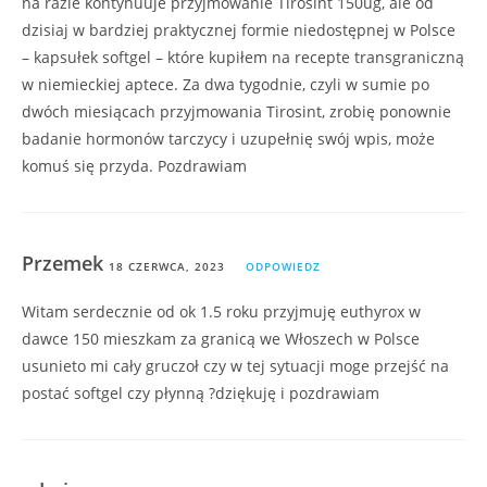
na razie kontynuuje przyjmowanie Tirosint 150ug, ale od
dzisiaj w bardziej praktycznej formie niedostępnej w Polsce
– kapsułek softgel – które kupiłem na recepte transgraniczną
w niemieckiej aptece. Za dwa tygodnie, czyli w sumie po
dwóch miesiącach przyjmowania Tirosint, zrobię ponownie
badanie hormonów tarczycy i uzupełnię swój wpis, może
komuś się przyda. Pozdrawiam
Przemek
18 CZERWCA, 2023
ODPOWIEDZ
Witam serdecznie od ok 1.5 roku przyjmuję euthyrox w
dawce 150 mieszkam za granicą we Włoszech w Polsce
usunieto mi cały gruczoł czy w tej sytuacji moge przejść na
postać softgel czy płynną ?dziękuję i pozdrawiam