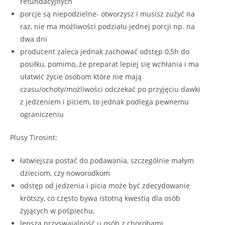
refundacyjnych
porcje są niepodzielne- otworzysz i musisz zużyć na
raz, nie ma możliwości podziału jednej porcji np. na
dwa dni
producent zaleca jednak zachować odstęp 0,5h do
posiłku, pomimo, że preparat lepiej się wchłania i ma
ułatwić życie osobom które nie mają
czasu/ochoty/możliwości odczekać po przyjęciu dawki
z jedzeniem i piciem, to jednak podlega pewnemu
ograniczeniu
Plusy Tirosint:
łatwiejsza postać do podawania, szczególnie małym
dzieciom, czy noworodkom
odstęp od jedzenia i picia może być zdecydowanie
krótszy, co często bywa istotną kwestią dla osób
żyjących w pośpiechu,
lepsza przyswajalność u osób z chorobami