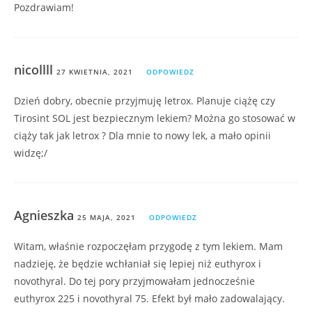
Pozdrawiam!
nicollll
27 KWIETNIA, 2021
ODPOWIEDZ
Dzień dobry, obecnie przyjmuję letrox. Planuje ciążę czy
Tirosint SOL jest bezpiecznym lekiem? Można go stosować w
ciąży tak jak letrox ? Dla mnie to nowy lek, a mało opinii
widzę;/
Agnieszka
25 MAJA, 2021
ODPOWIEDZ
Witam, właśnie rozpoczęłam przygodę z tym lekiem. Mam
nadzieję, że będzie wchłaniał się lepiej niż euthyrox i
novothyral. Do tej pory przyjmowałam jednocześnie
euthyrox 225 i novothyral 75. Efekt był mało zadowalający.