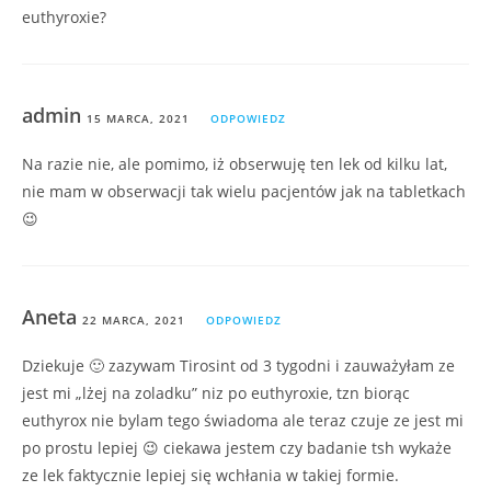
euthyroxie?
admin
15 MARCA, 2021
ODPOWIEDZ
Na razie nie, ale pomimo, iż obserwuję ten lek od kilku lat,
nie mam w obserwacji tak wielu pacjentów jak na tabletkach
😉
Aneta
22 MARCA, 2021
ODPOWIEDZ
Dziekuje 🙂 zazywam Tirosint od 3 tygodni i zauważyłam ze
jest mi „lżej na zoladku” niz po euthyroxie, tzn biorąc
euthyrox nie bylam tego świadoma ale teraz czuje ze jest mi
po prostu lepiej 😉 ciekawa jestem czy badanie tsh wykaże
ze lek faktycznie lepiej się wchłania w takiej formie.