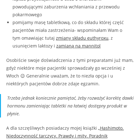
powodującymi zaburzenia wchłaniania z przewodu
pokarmowego
pomijamy masę tabletkową, co do składu której część
pacjentów miała zastrzeżenia- wspominałam Wam o
tym omawiając tutaj
zmiany składu euthyroxu
, z
usunięciem laktozy i
zamianą na mannitol
Osobiście swoje doświadczenia z tymi preparatami już mam,
gdyż niektóre moje pacjentki sprowadzały go wcześniej z
Włoch 😉 Generalnie uważam, że to niezła opcja i u
niektórych pacjentów dobrze zdaje egzamin.
Trzeba jednak koniecznie pamiętać, żeby rozważyć korektę dawki
hormonu zamieniając tabletki na łatwiej dostępny produkt w
płynie.
A dla szczęśliwych posiadaczy mojej książki
„Hashimoto.
Niedoczynność tarczycy. Prawdy i mity. Poradnik