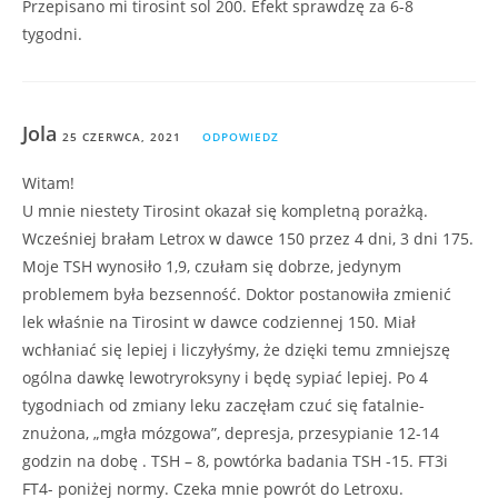
Przepisano mi tirosint sol 200. Efekt sprawdzę za 6-8
tygodni.
Jola
25 CZERWCA, 2021
ODPOWIEDZ
Witam!
U mnie niestety Tirosint okazał się kompletną porażką.
Wcześniej brałam Letrox w dawce 150 przez 4 dni, 3 dni 175.
Moje TSH wynosiło 1,9, czułam się dobrze, jedynym
problemem była bezsenność. Doktor postanowiła zmienić
lek właśnie na Tirosint w dawce codziennej 150. Miał
wchłaniać się lepiej i liczyłyśmy, że dzięki temu zmniejszę
ogólna dawkę lewotryroksyny i będę sypiać lepiej. Po 4
tygodniach od zmiany leku zaczęłam czuć się fatalnie-
znużona, „mgła mózgowa”, depresja, przesypianie 12-14
godzin na dobę . TSH – 8, powtórka badania TSH -15. FT3i
FT4- poniżej normy. Czeka mnie powrót do Letroxu.