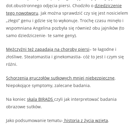
dot.obustronnego odjęcia piersi. Chodziło o
dziedziczenie
tego nowotworu
. Jak można sprawdzić czy się jest nosicielem
„złego” genu i gdzie się to wykonuje. Trochę czasu minęło i
wspomniana Angelina pozbyła się również obu jajników (to
samo dziedziczenie- te same geny).
Mężczyźni też zapadają na choroby piersi
– te łagodne i
złośliwe. Steatomastia i ginekomastia- cóż to jest i czym się
różni.
Schorzenia gruczołów sutkowych mniej niebezpieczne
.
Niepokojące symptomy, zalecane badania.
Na koniec
skala BIRADS
czyli jak interpretować badania
obrazowe sutków.
Jako podsumowanie tematu-
historia z życia wzięta
.