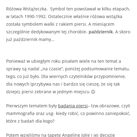
Różowa Wstążeczka. Symbol ten powstawał w kilku etapach,
w latach 1990-1992. Ostatecznie właśnie różowa wstążka
została symbolem walki z rakiem piersi. A miesiącem
szczególnie dedykowanym tej chorobie-
październik
. A skoro
już październik mamy…
Ponieważ w ubiegłym roku pisałam wiele na ten temat a
sprawy są nadal „na czasie”, poniżej podsumowanie tematu,
tego, co już było. Dla wiernych czytelników przypomnienie,
dla nowych (przybywa nas i bardzo się cieszę, że się tak
dzieje), piersi zebrane w jednym miejscu 😉
Pierwszym tematem były
badania piersi
– tzw.obrazowe, czyli
mammografia oraz usg- kiedy robić, co powinno zaniepokoić,
które z badań dla kogo?
Potem wzięliśmy na tapetę Angelinę Jolie i jej decyzję