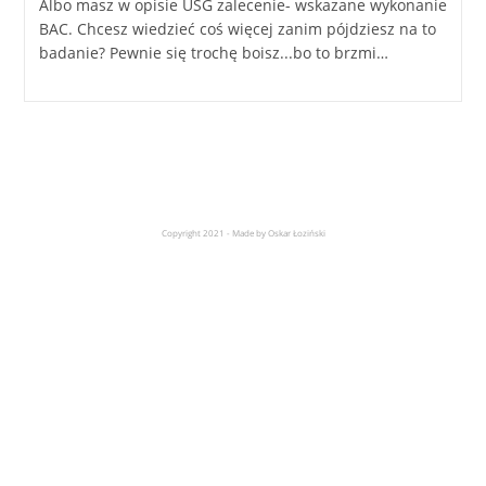
Albo masz w opisie USG zalecenie- wskazane wykonanie
BAC. Chcesz wiedzieć coś więcej zanim pójdziesz na to
badanie? Pewnie się trochę boisz...bo to brzmi…
Copyright 2021 - Made by Oskar Łoziński