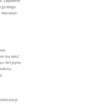
M. Zapalenie
a grubego.
. Marskość
one.
ie ma leku?
zo, ferrytyna,
tabina.
y.
etolerancje