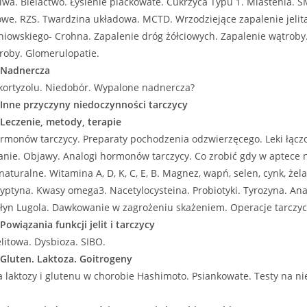
iwa. Bielactwo. Łysienie plackowate. Cukrzyca Typu 1. Miastenia. S
we. RZS. Twardzina układowa. MCTD. Wrzodziejące zapalenie jelit
iowskiego- Crohna. Zapalenie dróg żółciowych. Zapalenie wątroby
roby. Glomerulopatie.
- Nadnercza
kortyzolu. Niedobór. Wypalone nadnercza?
 Inne przyczyny niedoczynności tarczycy
 Leczenie, metody, terapie
rmonów tarczycy. Preparaty pochodzenia odzwierzęcego. Leki łącz
ie. Objawy. Analogi hormonów tarczycy. Co zrobić gdy w aptece n
turalne. Witamina A, D, K, C, E, B. Magnez, wapń, selen, cynk, żela
yptyna. Kwasy omega3. Nacetylocysteina. Probiotyki. Tyrozyna. Ana
 Płyn Lugola. Dawkowanie w zagrożeniu skażeniem. Operacje tarczyc
Powiązania funkcji jelit i tarczycy
elitowa. Dysbioza. SIBO.
 Gluten. Laktoza. Goitrogeny
a laktozy i glutenu w chorobie Hashimoto. Psiankowate. Testy na ni