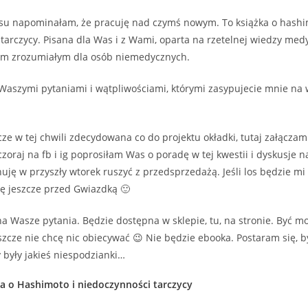
asu napominałam, że pracuję nad czymś nowym. To książka o hashi
tarczycy. Pisana dla Was i z Wami, oparta na rzetelnej wiedzy med
iem zrozumiałym dla osób niemedycznych.
aszymi pytaniami i wątpliwościami, którymi zasypujecie mnie na w
cze w tej chwili zdecydowana co do projektu okładki, tutaj załączam
czoraj na fb i ig poprosiłam Was o poradę w tej kwestii i dyskusje n
nuję w przyszły wtorek ruszyć z przedsprzedażą. Jeśli los będzie mi 
ię jeszcze przed Gwiazdką 🙂
 Wasze pytania. Będzie dostępna w sklepie, tu, na stronie. Być m
eszcze nie chcę nic obiecywać 😉 Nie będzie ebooka. Postaram się, b
były jakieś niespodzianki…
ka o Hashimoto i niedoczynności tarczycy