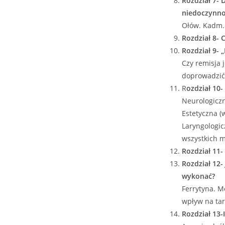
Rozdział 7- 
niedoczynno
Ołów. Kadm. 
Rozdział 8- 
Rozdział 9-
Czy remisja 
doprowadzić 
R
ozdział 10
Neurologiczn
Estetyczna (
Laryngologi
wszystkich m
Rozdział 11-
Rozdział 12-
wykonać?
Ferrytyna. M
wpływ na tar
Rozdział 13