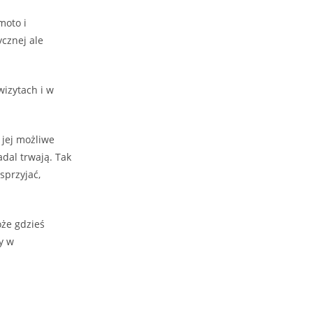
moto i
ycznej ale
izytach i w
 jej możliwe
adal trwają. Tak
sprzyjać,
oże gdzieś
y w