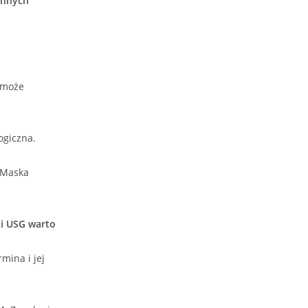
innych
a może
ogiczna.
 Maska
 i USG warto
mina i jej