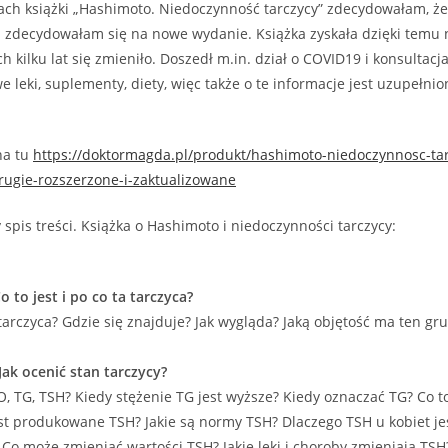
kach książki „Hashimoto. Niedoczynność tarczycy” zdecydowałam, 
ę i zdecydowałam się na nowe wydanie. Książka zyskała dzięki temu 
h kilku lat się zmieniło. Doszedł m.in. dział o COVID19 i konsultacj
e leki, suplementy, diety, więc także o te informacje jest uzupełnio
na tu
https://doktormagda.pl/produkt/hashimoto-niedoczynnosc-tar
rugie-rozszerzone-i-zaktualizowane
 spis treści. Książka o Hashimoto i niedoczynności tarczycy:
o to jest i po co ta tarczyca?
 tarczyca? Gdzie się znajduje? Jak wygląda? Jaką objętość ma ten gru
 Jak ocenić stan tarczycy?
PO, TG, TSH? Kiedy stężenie TG jest wyższe? Kiedy oznaczać TG? Co t
jest produkowane TSH? Jakie są normy TSH? Dlaczego TSH u kobiet je
Co może zmieniać wartości TSH? Jakie leki i choroby zmieniają TSH