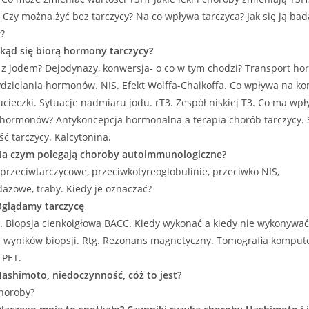
Czy można żyć bez tarczycy? Na co wpływa tarczyca? Jak się ją bada
?
Skąd się biorą hormony tarczycy?
e z jodem? Dejodynazy, konwersja- o co w tym chodzi? Transport h
dzielania hormonów. NIS. Efekt Wolffa-Chaikoffa. Co wpływa na ko
ieczki. Sytuacje nadmiaru jodu. rT3. Zespół niskiej T3. Co ma wp
hormonów? Antykoncepcja hormonalna a terapia chorób tarczycy. 
ć tarczycy. Kalcytonina.
 Na czym polegają choroby autoimmunologiczne?
 przeciwtarczycowe, przeciwkotyreoglobulinie, przeciwko NIS,
azowe, traby. Kiedy je oznaczać?
 Oglądamy tarczycę
. Biopsja cienkoigłowa BACC. Kiedy wykonać a kiedy nie wykonywać 
a wyników biopsji. Rtg. Rezonans magnetyczny. Tomografia komput
 PET.
Hashimoto, niedoczynność, cóż to jest?
choroby?