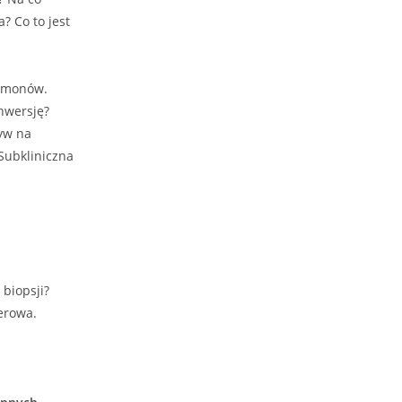
? Co to jest
ormonów.
nwersję?
ływ na
Subkliniczna
biopsji?
erowa.