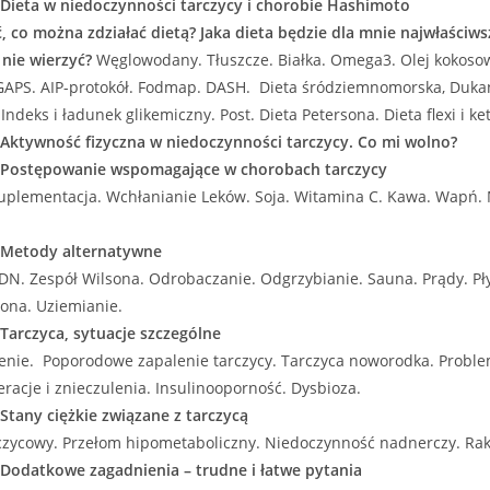
 Dieta w niedoczynności tarczycy i chorobie Hashimoto
ć, co można zdziałać dietą? Jaka dieta będzie dla mnie najwłaściw
 nie wierzyć?
Węglowodany. Tłuszcze. Białka. Omega3. Olej kokosow
GAPS. AIP-protokół. Fodmap. DASH. Dieta śródziemnomorska, Duka
ndeks i ładunek glikemiczny. Post. Dieta Petersona. Dieta flexi i ket
 Aktywność fizyczna w niedoczynności tarczycy. Co mi wolno?
- Postępowanie wspomagające w chorobach tarczycy
Suplementacja. Wchłanianie Leków. Soja. Witamina C. Kawa. Wapń. 
- Metody alternatywne
DN. Zespół Wilsona. Odrobaczanie. Odgrzybianie. Sauna. Prądy. Pł
ona. Uziemianie.
 Tarczyca, sytuacje szczególne
enie. Poporodowe zapalenie tarczycy. Tarczyca noworodka. Proble
racje i znieczulenia. Insulinooporność. Dysbioza.
 Stany ciężkie związane z tarczycą
zycowy. Przełom hipometaboliczny. Niedoczynność nadnerczy. Rak 
 Dodatkowe zagadnienia – trudne i łatwe pytania