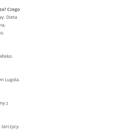
sza? Czego
y. Dieta
na,
o.
Mleko.
yn Lugola.
my z
tarczycy.