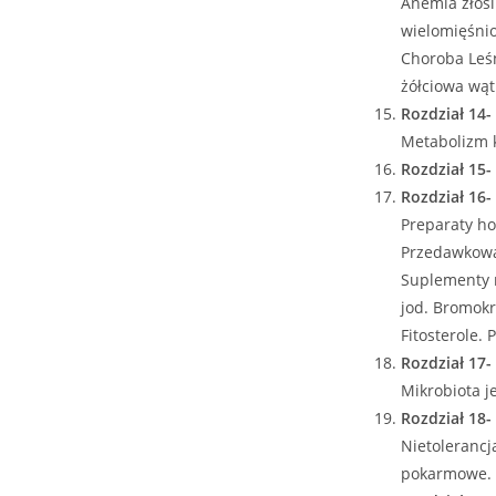
Anemia złośl
wielomięśnio
Choroba Leśn
żółciowa wąt
Rozdział 14
Metabolizm 
Rozdział 15-
Rozdział 16-
Preparaty ho
Przedawkowan
Suplementy na
jod. Bromokr
Fitosterole.
Rozdział 17- 
Mikrobiota j
Rozdział 18-
Nietolerancj
pokarmowe.