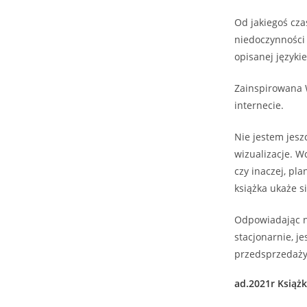
Od jakiegoś cz
niedoczynności 
opisanej język
Zainspirowana W
internecie.
Nie jestem jesz
wizualizacje. W
czy inaczej, pla
książka ukaże s
Odpowiadając na
stacjonarnie, j
przedsprzedaży 
ad.2021r Książ