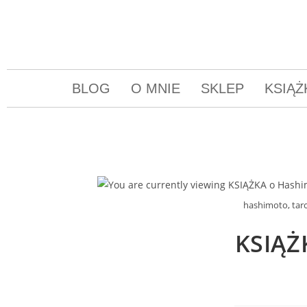
BLOG
O MNIE
SKLEP
KSIĄŻ
hashimoto, tar
KSIĄŻ