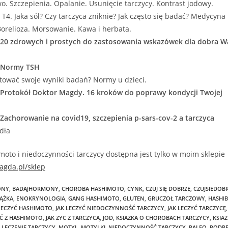
. Szczepienia. Opalanie. Usunięcie tarczycy. Kontrast jodowy.
 T4. Jaka sól? Czy tarczyca zniknie? Jak często się badać? Medycyna
Borelioza. Morsowanie. Kawa i herbata.
- 20 zdrowych i prostych do zastosowania wskazówek dla dobra W
- Normy TSH
etować swoje wyniki badań? Normy u dzieci.
- Protokół Doktor Magdy. 16 kroków do poprawy kondycji Twojej
 Zachorowanie na covid19, szczepienia p-sars-cov-2 a tarczyca
dła
moto i niedoczynności tarczycy dostępna jest tylko w moim sklepie
agda.pl/sklep
ONY
,
BADAJHORMONY
,
CHOROBA HASHIMOTO
,
CYNK
,
CZUJ SIĘ DOBRZE
,
CZUJSIEDOB
ĄŻKA
,
ENOKRYNOLOGIA
,
GANG HASHIMOTO
,
GLUTEN
,
GRUCZOŁ TARCZOWY
,
HASHI
 LECZYĆ HASHIMOTO
,
JAK LECZYĆ NIEDOCZYNNOŚĆ TARCZYCY
,
JAK LECZYĆ TARCZYCĘ
,
YĆ Z HASHIMOTO
,
JAK ŻYC Z TARCZYCĄ
,
JOD
,
KSIAŻKA O CHOROBACH TARCZYCY
,
KSIA
LECZENIE TARCZYCY
,
MOTYL
,
MOTYLKI
,
NIEDOCZYNNOŚĆ TARCZYCY
,
PALEO
,
PODRĘ