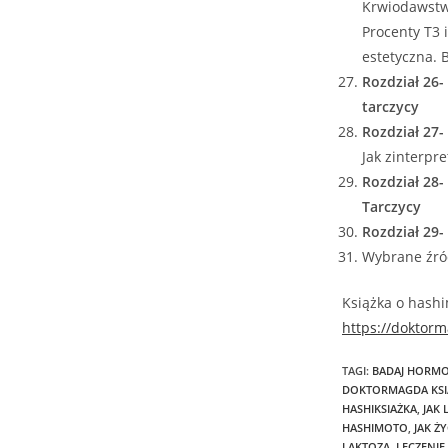
Krwiodawstwo
Procenty T3 i
estetyczna. 
Rozdział 26
tarczycy
Rozdział 27
Jak zinterpr
Rozdział 28
Tarczycy
Rozdział 29-
Wybrane źró
Książka o hashi
https://doktorm
TAGI
:
BADAJ HORM
DOKTORMAGDA KSI
HASHIKSIAŻKA
,
JAK
HASHIMOTO
,
JAK Ż
LAKTOZA
,
LECZENIE
,