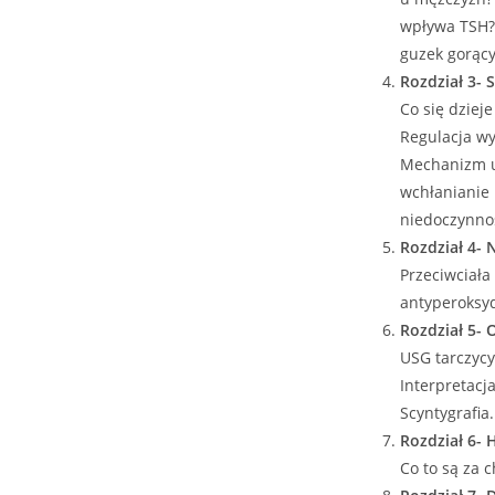
wpływa TSH? 
guzek gorący
Rozdział 3- 
Co się dziej
Regulacja wy
Mechanizm uc
wchłanianie 
niedoczynnoś
Rozdział 4-
Przeciwciała
antyperoksyd
Rozdział 5-
USG tarczycy
Interpretacj
Scyntygrafia.
Rozdział 6- 
Co to są za 