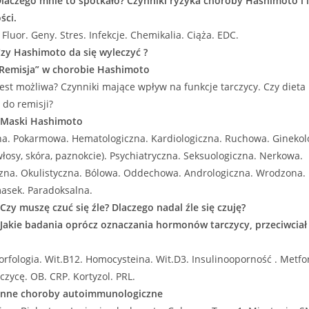
Dlaczego mnie to spotkało? Czynniki ryzyka choroby Hashimoto i 
ści.
Fluor. Geny. Stres. Infekcje. Chemikalia. Ciąża. EDC.
Czy Hashimoto da się wyleczyć ?
 „Remisja” w chorobie Hashimoto
jest możliwa? Czynniki mające wpływ na funkcje tarczycy. Czy diet
do remisji?
- Maski Hashimoto
a. Pokarmowa. Hematologiczna. Kardiologiczna. Ruchowa. Ginekol
włosy, skóra, paznokcie). Psychiatryczna. Seksuologiczna. Nerkowa.
czna. Okulistyczna. Bólowa. Oddechowa. Andrologiczna. Wrodzona.
asek. Paradoksalna.
 Czy muszę czuć się źle? Dlaczego nadal źle się czuję?
 Jakie badania oprócz oznaczania hormonów tarczycy, przeciwciał
orfologia. Wit.B12. Homocysteina. Wit.D3. Insulinooporność . Metfor
czycę. OB. CRP. Kortyzol. PRL.
-Inne choroby autoimmunologiczne