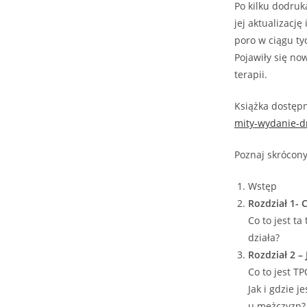
Po kilku dodru
jej aktualizacj
poro w ciągu tyc
Pojawiły się now
terapii.
Książka dostęp
mity-wydanie-d
Poznaj skrócony
Wstęp
Rozdział 1- C
Co to jest ta
działa?
Rozdział 2 –
Co to jest T
Jak i gdzie 
u mężczyzn? 