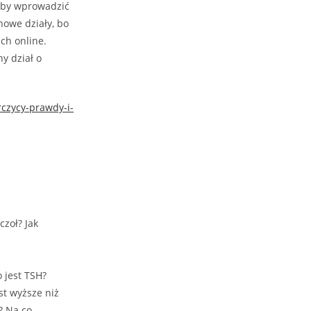
żeby wprowadzić
nowe działy, bo
ach online.
ny dział o
czycy-prawdy-i-
czoł? Jak
o jest TSH?
st wyższe niż
? Na co