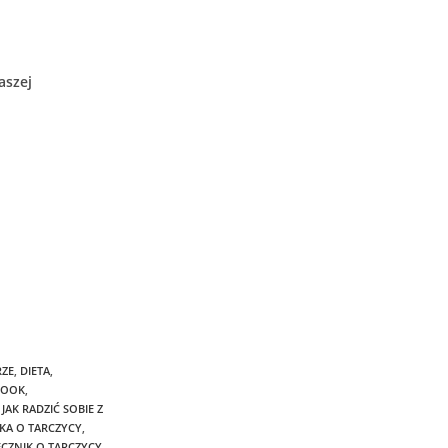
aszej
RZE
,
DIETA
,
BOOK
,
JAK RADZIĆ SOBIE Z
ŻKA O TARCZYCY
,
CZNIK O TARCZYCY
,