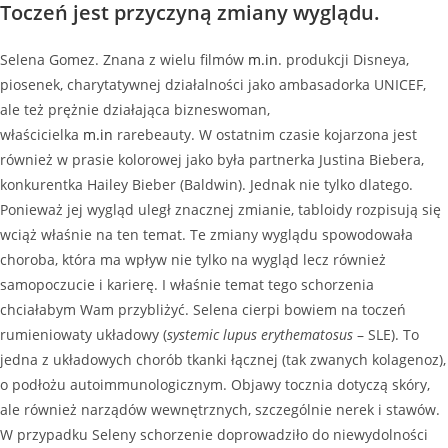
Toczeń jest przyczyną zmiany wyglądu.
Selena Gomez. Znana z wielu filmów
m.in
. produkcji Disneya,
piosenek, charytatywnej działalności jako ambasadorka UNICEF,
ale też prężnie działająca bizneswoman,
właścicielka
m.in
rarebeauty. W ostatnim czasie kojarzona jest
również w prasie kolorowej jako była partnerka Justina Biebera,
konkurentka Hailey Bieber (Baldwin). Jednak nie tylko dlatego.
Ponieważ jej wygląd uległ znacznej zmianie, tabloidy rozpisują się
wciąż właśnie na ten temat. Te zmiany wyglądu spowodowała
choroba, która ma wpływ nie tylko na wygląd lecz również
samopoczucie i karierę. I właśnie temat tego schorzenia
chciałabym Wam przybliżyć. Selena cierpi bowiem na toczeń
rumieniowaty układowy (
systemic lupus erythematosus
– SLE). To
jedna z układowych chorób tkanki łącznej (tak zwanych kolagenoz),
o podłożu autoimmunologicznym. Objawy tocznia dotyczą skóry,
ale również narządów wewnętrznych, szczególnie nerek i stawów.
W przypadku Seleny schorzenie doprowadziło do niewydolności