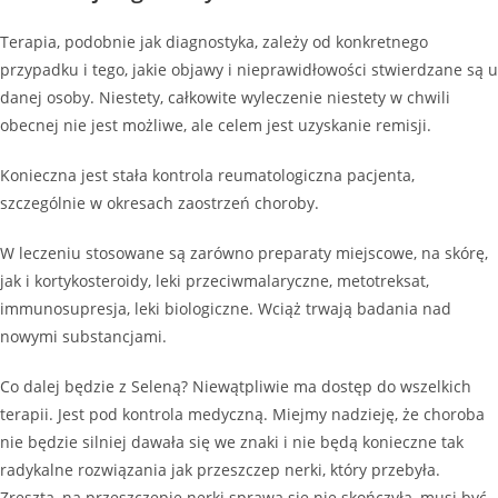
Terapia, podobnie jak diagnostyka, zależy od konkretnego
przypadku i tego, jakie objawy i nieprawidłowości stwierdzane są u
danej osoby. Niestety, całkowite wyleczenie niestety w chwili
obecnej nie jest możliwe, ale celem jest uzyskanie remisji.
Konieczna jest stała kontrola reumatologiczna pacjenta,
szczególnie w okresach zaostrzeń choroby.
W leczeniu stosowane są zarówno preparaty miejscowe, na skórę,
jak i kortykosteroidy, leki przeciwmalaryczne, metotreksat,
immunosupresja, leki biologiczne. Wciąż trwają badania nad
nowymi substancjami.
Co dalej będzie z Seleną? Niewątpliwie ma dostęp do wszelkich
terapii. Jest pod kontrola medyczną. Miejmy nadzieję, że choroba
nie będzie silniej dawała się we znaki i nie będą konieczne tak
radykalne rozwiązania jak przeszczep nerki, który przebyła.
Zresztą, na przeszczepie nerki sprawa się nie skończyła, musi być