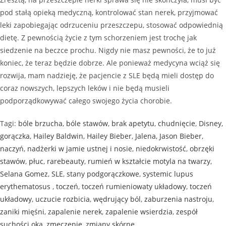
pod stałą opieką medyczną, kontrolować stan nerek, przyjmować
leki zapobiegając odrzuceniu przeszczepu, stosować odpowiednią
dietę. Z pewnością życie z tym schorzeniem jest trochę jak
siedzenie na beczce prochu. Nigdy nie masz pewności, że to już
koniec, że teraz będzie dobrze. Ale ponieważ medycyna wciąż się
rozwija, mam nadzieję, że pacjencie z SLE będą mieli dostęp do
coraz nowszych, lepszych leków i nie będą musieli
podporządkowywać całego swojego życia chorobie.
Tagi
:
bóle brzucha
,
bóle stawów
,
brak apetytu
,
chudnięcie
,
Disney
,
gorączka
,
Hailey Baldwin
,
Hailey Bieber
,
Jalena
,
Jason Bieber
,
naczyń
,
nadżerki w jamie ustnej i nosie
,
niedokrwistość
,
obrzęki
stawów
,
płuc
,
rarebeauty
,
rumień w kształcie motyla na twarzy
,
Selana Gomez
,
SLE
,
stany podgorączkowe
,
systemic lupus
erythematosus
,
toczeń
,
toczeń rumieniowaty układowy
,
toczeń
układowy
,
uczucie rozbicia
,
wędrujący ból
,
zaburzenia nastroju
,
zaniki mięśni
,
zapalenie nerek
,
zapalenie wsierdzia
,
zespół
suchości oka
,
zmęczenie
,
zmiany skórne