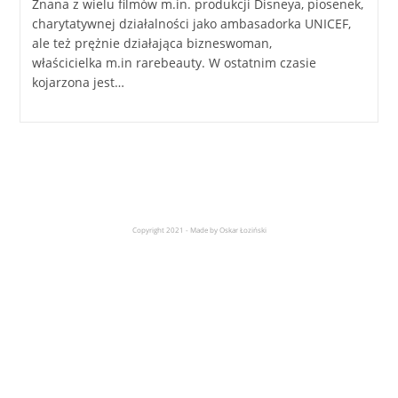
Znana z wielu filmów m.in. produkcji Disneya, piosenek,
charytatywnej działalności jako ambasadorka UNICEF,
ale też prężnie działająca bizneswoman,
właścicielka m.in rarebeauty. W ostatnim czasie
kojarzona jest…
Copyright 2021 - Made by Oskar Łoziński