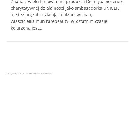
Znana z wielu filmów m.in. produkcji Disneya, piosenek,
charytatywnej działalności jako ambasadorka UNICEF,
ale też prężnie działająca bizneswoman,
właścicielka m.in rarebeauty. W ostatnim czasie
kojarzona jest…
Copyright 2021 - Made by Oskar Łoziński