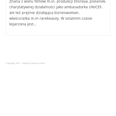
Znana z wielu filmów m.in. produkcji Disneya, piosenek,
charytatywnej działalności jako ambasadorka UNICEF,
ale też prężnie działająca bizneswoman,
właścicielka m.in rarebeauty. W ostatnim czasie
kojarzona jest…
Copyright 2021 - Made by Oskar Łoziński