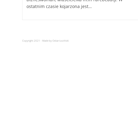
ostatnim czasie kojarzona jest…
Copyright 2021 - Made by Oskar Łoziński