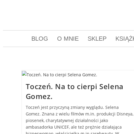
BLOG
O MNIE
SKLEP
KSIĄŻ
Toczeń. Na to cierpi Selena
Gomez.
Toczeń jest przyczyną zmiany wyglądu. Selena
Gomez. Znana z wielu filmów m.in. produkcji Disneya,
piosenek, charytatywnej działalności jako
ambasadorka UNICEF, ale też prężnie działająca
bizneswoman, właścicielka m.in rarebeauty. W