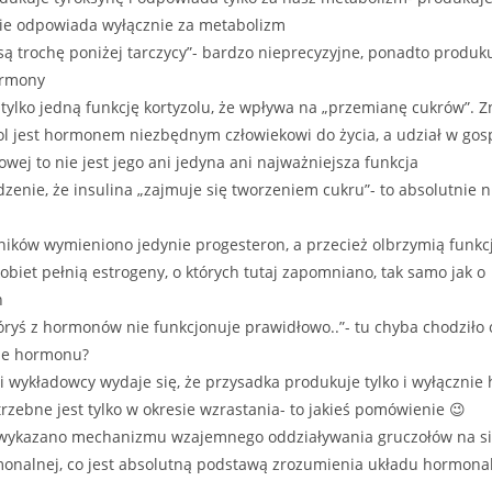
nie odpowiada wyłącznie za metabolizm
ą trochę poniżej tarczycy”- bardzo nieprecyzyjne, ponadto produku
ormony
ylko jedną funkcję kortyzolu, że wpływa na „przemianę cukrów”. Z
ol jest hormonem niezbędnym człowiekowi do życia, a udział w go
ej to nie jest jego ani jedyna ani najważniejsza funkcja
dzenie, że insulina „zajmuje się tworzeniem cukru”- to absolutnie ni
jników wymieniono jedynie progesteron, a przecież olbrzymią funkc
obiet pełnią estrogeny, o których tutaj zapomniano, tak samo jak o
h
 któryś z hormonów nie funkcjonuje prawidłowo..”- tu chyba chodziło 
nie hormonu?
 wykładowcy wydaje się, że przysadka produkuje tylko i wyłącznie
trzebne jest tylko w okresie wzrastania- to jakieś pomówienie 😉
 wykazano mechanizmu wzajemnego oddziaływania gruczołów na sie
monalnej, co jest absolutną podstawą zrozumienia układu hormona