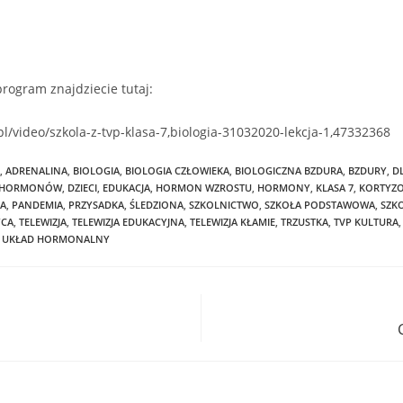
rogram znajdziecie tutaj:
.pl/video/szkola-z-tvp-klasa-7,biologia-31032020-lekcja-1,47332368
,
ADRENALINA
,
BIOLOGIA
,
BIOLOGIA CZŁOWIEKA
,
BIOLOGICZNA BZDURA
,
BZDURY
,
DL
E HORMONÓW
,
DZIECI
,
EDUKACJA
,
HORMON WZROSTU
,
HORMONY
,
KLASA 7
,
KORTYZ
A
,
PANDEMIA
,
PRZYSADKA
,
ŚLEDZIONA
,
SZKOLNICTWO
,
SZKOŁA PODSTAWOWA
,
SZK
YCA
,
TELEWIZJA
,
TELEWIZJA EDUKACYJNA
,
TELEWIZJA KŁAMIE
,
TRZUSTKA
,
TVP KULTURA
,
UKŁAD HORMONALNY