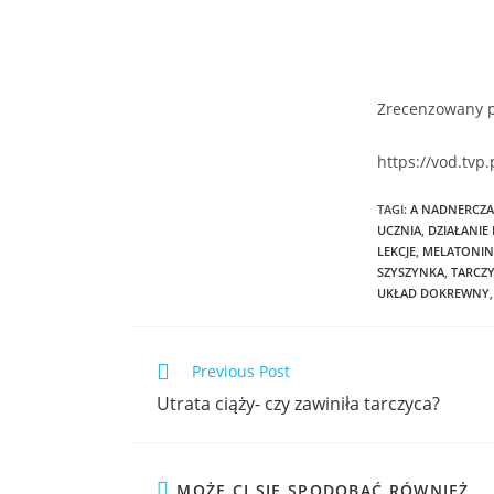
Zrecenzowany p
https://vod.tvp
TAGI
:
A NADNERCZA
UCZNIA
,
DZIAŁANI
LEKCJE
,
MELATONIN
SZYSZYNKA
,
TARCZ
UKŁAD DOKREWNY
,
Previous Post
Utrata ciąży- czy zawiniła tarczyca?
MOŻE CI SIĘ SPODOBAĆ RÓWNIEŻ