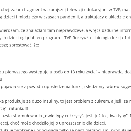
obejrzałam fragment wczorajszej telewizji edukacyjnej w TVP, ma
ą dzieci i młodzieży w czasach pandemii, a traktujący o układzie 
twierdzam, że znalazłam tam nieprawdziwe, a wręcz bzdurne informa
ch dzieci oglądał ten program – TVP Rozrywka – biologia lekcja 1 dl
eszę sprostować, że:
pu pierwszego występuje u osób do 13 roku życia” – nieprawda, do
ku
 pojawia się z powodu upośledzenia funkcji śledziony, wbrew suges
tka produkuje za dużo insuliny, to jest problem z cukrem, a jeśli za 
ę”- ratunku!!!
 użyła sformułowania „dwie typy cukrzycy”- jeśli już to „dwa typy”.
ęcej, choć może chodziło jej o uproszczenie dla dzieci.
dukuje tyroksynę i odpowiada tylko za nasz metabolizm- produkuje 