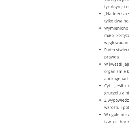
tyroksynę i 
„Nadnercza s
tylko dwa h
Wymieniono t
mało- kortyz
węglowodanow
Padło stwier
prawda
W kwestii ja
organizmie k
androgenac
Cyt.: „Jeśli
gruczołu a 
Z wypowiedzi
wzrostu i po
W ogóle nie
tzw. osi hor