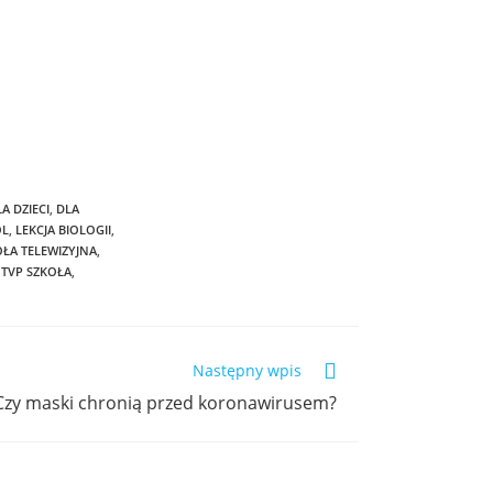
A DZIECI
,
DLA
OL
,
LEKCJA BIOLOGII
,
OŁA TELEWIZYJNA
,
TVP SZKOŁA
,
Następny wpis
Czy maski chronią przed koronawirusem?