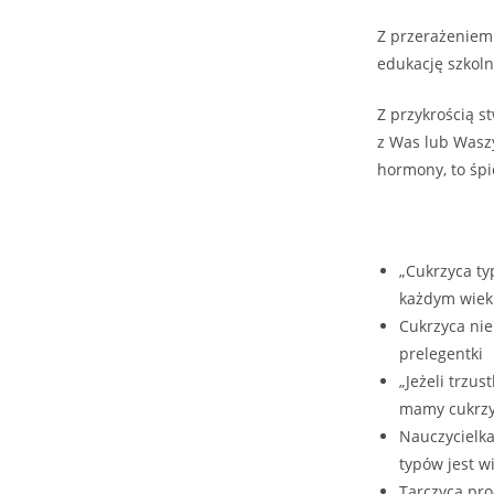
Z przerażeniem 
edukację szkoln
Z przykrością s
z Was lub Waszy
hormony, to śpi
„Cukrzyca ty
każdym wie
Cukrzyca nie
prelegentki
„Jeżeli trzus
mamy cukrzyc
Nauczycielka
typów jest wi
Tarczyca pro