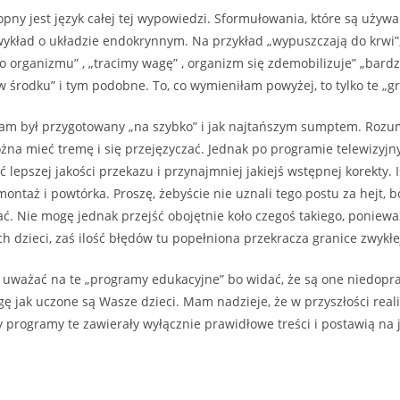
opny jest język całej tej wypowiedzi. Sformułowania, które są używ
wykład o układzie endokrynnym. Na przykład „wypuszczają do krwi
go organizmu” , „tracimy wagę” , organizm się zdemobilizuje” „bardz
 środku” i tym podobne. To, co wymieniłam powyżej, to tylko te „g
ram był przygotowany „na szybko” i jak najtańszym sumptem. Rozu
żna mieć tremę i się przejęzyczać. Jednak po programie telewizy
 lepszej jakości przekazu i przynajmniej jakiejś wstępnej korekty. I
montaż i powtórka. Proszę, żebyście nie uznali tego postu za hejt, b
ć. Nie mogę jednak przejść obojętnie koło czegoś takiego, poniewa
h dzieci, zaś ilość błędów tu popełniona przekracza granice zwykłe
 uważać na te „programy edukacyjne” bo widać, że są one niedop
ę jak uczone są Wasze dzieci. Mam nadzieje, że w przyszłości real
y programy te zawierały wyłącznie prawidłowe treści i postawią na 