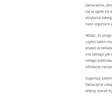
Generalnie, okr
się w ogóle na 
działania takie
nasz organizm w
Widać, że prog
czymś takim mo
prawo oczekiwać
coś takiego jak 
nikogo piętnowa
edukację naszyc
Sugeruję zatem
Zwracajcie uwag
więcej starań b