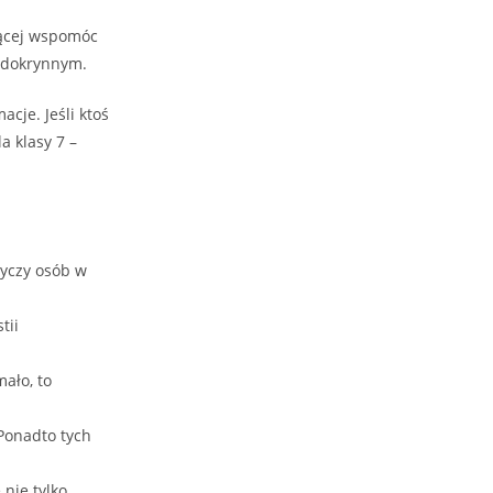
jącej wspomóc
endokrynnym.
cje. Jeśli ktoś
a klasy 7 –
tyczy osób w
tii
mało, to
 Ponadto tych
nie tylko