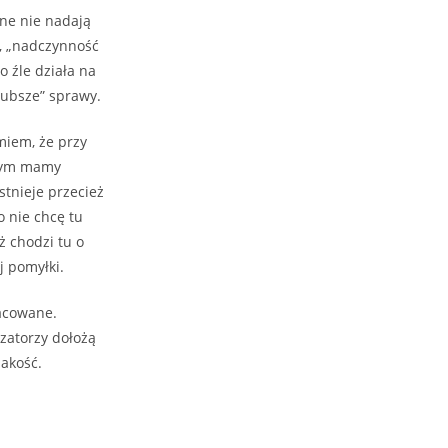
ane nie nadają
”, „nadczynność
o źle działa na
rubsze” sprawy.
miem, że przy
jnym mamy
stnieje przecież
o nie chcę tu
ż chodzi tu o
j pomyłki.
racowane.
izatorzy dołożą
jakość.