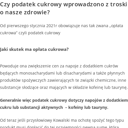
Czy podatek cukrowy wprowadzono z troski
o nasze zdrowie?
Od pierwszego stycznia 2021r obowiązuje nas tak zwana „opłata
cukrowa” czyli podatek cukrowy
Jaki skutek ma opłata cukrowa?
Powoduje ona zwiększenie cen za napoje z dodatkiem cukrów
będących monosacharydami lub disacharydami a także płynnych
produktów spożywczych zawierających te związki chemiczne, inne
substancje słodzące oraz mających w składzie kofeinę lub taurynę.
Generalnie więc podatek cukrowy dotyczy napojów z dodatkiem
cukru lub substancji aktywnych – kofeiny lub tauryny.
Od teraz jeśli przysłowiowy Kowalski ma ochotę spożyć tego typu
produkt musi dopłacić do tej przyjemności pewną sumę, która