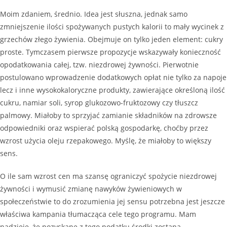
Moim zdaniem, średnio. Idea jest słuszna, jednak samo
zmniejszenie ilości spożywanych pustych kalorii to mały wycinek z
grzechów złego żywienia. Obejmuje on tylko jeden element: cukry
proste. Tymczasem pierwsze propozycje wskazywały konieczność
opodatkowania całej, tzw. niezdrowej żywności. Pierwotnie
postulowano wprowadzenie dodatkowych opłat nie tylko za napoje
lecz i inne wysokokaloryczne produkty, zawierające określoną ilość
cukru, namiar soli, syrop glukozowo-fruktozowy czy tłuszcz
palmowy. Miałoby to sprzyjać zamianie składników na zdrowsze
odpowiedniki oraz wspierać polską gospodarkę, choćby przez
wzrost użycia oleju rzepakowego. Myślę, że miałoby to większy
sens.
O ile sam wzrost cen ma szansę ograniczyć spożycie niezdrowej
żywności i wymusić zmianę nawyków żywieniowych w
społeczeństwie to do zrozumienia jej sensu potrzebna jest jeszcze
właściwa kampania tłumacząca cele tego programu. Mam
nadzieję, że pozyskane z tego podatku środki zostaną