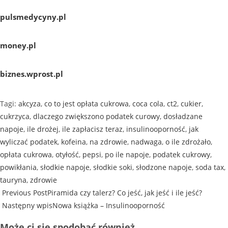
pulsmedycyny.pl
money.pl
biznes.wprost.pl
Tagi
:
akcyza
,
co to jest opłata cukrowa
,
coca cola
,
ct2
,
cukier
,
cukrzyca
,
dlaczego zwiększono podatek curowy
,
dosładzane
napoje
,
ile drożej
,
ile zapłacisz teraz
,
insulinooporność
,
jak
wyliczać podatek
,
kofeina
,
na zdrowie
,
nadwaga
,
o ile zdrożało
,
opłata cukrowa
,
otyłość
,
pepsi
,
po ile napoje
,
podatek cukrowy
,
powikłania
,
słodkie napoje
,
słodkie soki
,
słodzone napoje
,
soda tax
,
tauryna
,
zdrowie
Previous Post
Piramida czy talerz? Co jeść, jak jeść i ile jeść?
Następny wpis
Nowa książka – Insulinooporność
Może ci się spodobać również