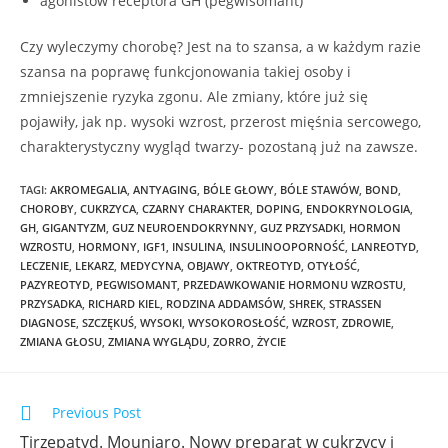
agonistów receptora GH (pegwisomant)
Czy wyleczymy chorobę? Jest na to szansa, a w każdym razie
szansa na poprawę funkcjonowania takiej osoby i
zmniejszenie ryzyka zgonu. Ale zmiany, które już się
pojawiły, jak np. wysoki wzrost, przerost mięśnia sercowego,
charakterystyczny wygląd twarzy- pozostaną już na zawsze.
TAGI
:
AKROMEGALIA
,
ANTYAGING
,
BÓLE GŁOWY
,
BÓLE STAWÓW
,
BOND
,
CHOROBY
,
CUKRZYCA
,
CZARNY CHARAKTER
,
DOPING
,
ENDOKRYNOLOGIA
,
GH
,
GIGANTYZM
,
GUZ NEUROENDOKRYNNY
,
GUZ PRZYSADKI
,
HORMON
WZROSTU
,
HORMONY
,
IGF1
,
INSULINA
,
INSULINOOPORNOŚĆ
,
LANREOTYD
,
LECZENIE
,
LEKARZ
,
MEDYCYNA
,
OBJAWY
,
OKTREOTYD
,
OTYŁOŚĆ
,
PAZYREOTYD
,
PEGWISOMANT
,
PRZEDAWKOWANIE HORMONU WZROSTU
,
PRZYSADKA
,
RICHARD KIEL
,
RODZINA ADDAMSÓW
,
SHREK
,
STRASSEN
DIAGNOSE
,
SZCZĘKUŚ
,
WYSOKI
,
WYSOKOROSŁOŚĆ
,
WZROST
,
ZDROWIE
,
ZMIANA GŁOSU
,
ZMIANA WYGLĄDU
,
ZORRO
,
ŻYCIE
Previous Post
Tirzepatyd. Mounjaro. Nowy preparat w cukrzycy i