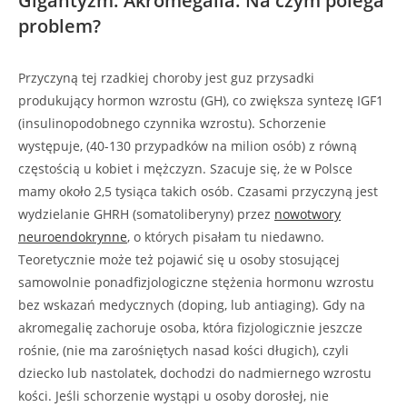
Gigantyzm. Akromegalia. Na czym polega
problem?
Przyczyną tej rzadkiej choroby jest guz przysadki
produkujący hormon wzrostu (GH), co zwiększa syntezę IGF1
(insulinopodobnego czynnika wzrostu). Schorzenie
występuje, (40-130 przypadków na milion osób) z równą
częstością u kobiet i mężczyzn. Szacuje się, że w Polsce
mamy około 2,5 tysiąca takich osób. Czasami przyczyną jest
wydzielanie GHRH (somatoliberyny) przez
nowotwory
neuroendokrynne
, o których pisałam tu niedawno.
Teoretycznie może też pojawić się u osoby stosującej
samowolnie ponadfizjologiczne stężenia hormonu wzrostu
bez wskazań medycznych (doping, lub antiaging). Gdy na
akromegalię zachoruje osoba, która fizjologicznie jeszcze
rośnie, (nie ma zarośniętych nasad kości długich), czyli
dziecko lub nastolatek, dochodzi do nadmiernego wzrostu
kości. Jeśli schorzenie wystąpi u osoby dorosłej, nie