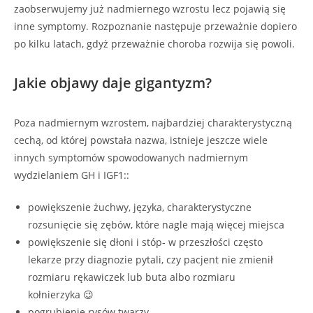
zaobserwujemy już nadmiernego wzrostu lecz pojawią się
inne symptomy. Rozpoznanie następuje przeważnie dopiero
po kilku latach, gdyż przeważnie choroba rozwija się powoli.
Jakie objawy daje gigantyzm?
Poza nadmiernym wzrostem, najbardziej charakterystyczną
cechą, od której powstała nazwa, istnieje jeszcze wiele
innych symptomów spowodowanych nadmiernym
wydzielaniem GH i IGF1::
powiększenie żuchwy, języka, charakterystyczne
rozsunięcie się zębów, które nagle mają więcej miejsca
powiększenie się dłoni i stóp- w przeszłości często
lekarze przy diagnozie pytali, czy pacjent nie zmienił
rozmiaru rękawiczek lub buta albo rozmiaru
kołnierzyka 😉
pogrubienie rysów twarzy