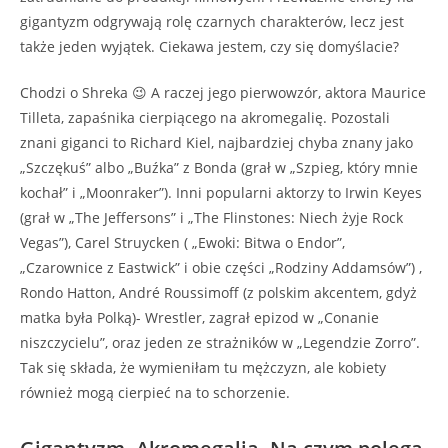
gigantyzm odgrywają rolę czarnych charakterów, lecz jest
także jeden wyjątek. Ciekawa jestem, czy się domyślacie?
Chodzi o Shreka 😉 A raczej jego pierwowzór, aktora Maurice
Tilleta, zapaśnika cierpiącego na akromegalię. Pozostali
znani giganci to Richard Kiel, najbardziej chyba znany jako
„Szczękuś” albo „Buźka” z Bonda (grał w „Szpieg, który mnie
kochał” i „Moonraker”). Inni popularni aktorzy to Irwin Keyes
(grał w „The Jeffersons” i „The Flinstones: Niech żyje Rock
Vegas”), Carel Struycken ( „Ewoki: Bitwa o Endor”,
„Czarownice z Eastwick” i obie części „Rodziny Addamsów”) ,
Rondo Hatton, André Roussimoff (z polskim akcentem, gdyż
matka była Polką)- Wrestler, zagrał epizod w „Conanie
niszczycielu”, oraz jeden ze strażników w „Legendzie Zorro”.
Tak się składa, że wymieniłam tu mężczyzn, ale kobiety
również mogą cierpieć na to schorzenie.