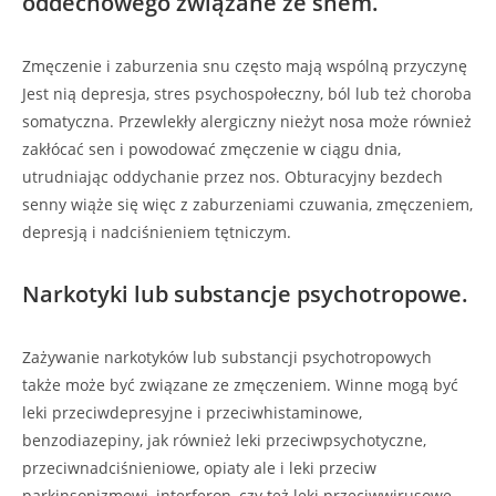
oddechowego związane ze snem.
Zmęczenie i zaburzenia snu często mają wspólną przyczynę
Jest nią depresja, stres psychospołeczny, ból lub też choroba
somatyczna. Przewlekły alergiczny nieżyt nosa może również
zakłócać sen i powodować zmęczenie w ciągu dnia,
utrudniając oddychanie przez nos. Obturacyjny bezdech
senny wiąże się więc z zaburzeniami czuwania, zmęczeniem,
depresją i nadciśnieniem tętniczym.
Narkotyki lub substancje psychotropowe.
Zażywanie narkotyków lub substancji psychotropowych
także może być związane ze zmęczeniem. Winne mogą być
leki przeciwdepresyjne i przeciwhistaminowe,
benzodiazepiny, jak również leki przeciwpsychotyczne,
przeciwnadciśnieniowe, opiaty ale i leki przeciw
parkinsonizmowi, interferon, czy też leki przeciwwirusowe