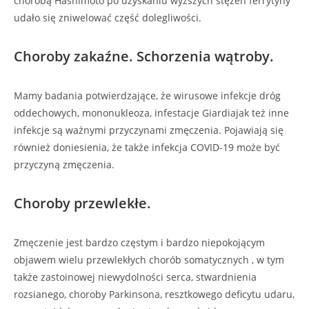
chorobą Hashimoto po uzyskaniu wyższych stężeń ferrytyny
udało się zniwelować część dolegliwości.
Choroby zakaźne. Schorzenia wątroby.
Mamy badania potwierdzające, że wirusowe infekcje dróg
oddechowych, mononukleoza, infestacje Giardiajak też inne
infekcje są ważnymi przyczynami zmęczenia. Pojawiają się
również doniesienia, że także infekcja COVID-19 może być
przyczyną zmęczenia.
Choroby przewlekłe.
Zmęczenie jest bardzo częstym i bardzo niepokojącym
objawem wielu przewlekłych chorób somatycznych , w tym
także zastoinowej niewydolności serca, stwardnienia
rozsianego, choroby Parkinsona, resztkowego deficytu udaru,