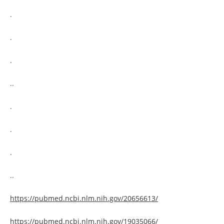
.
.
.
..
.
.
.
..
https://pubmed.ncbi.nlm.nih.gov/20656613/
https://pubmed.ncbi.nlm.nih.gov/19035066/