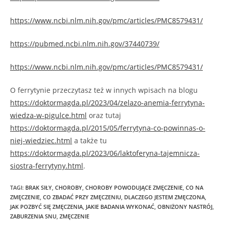
https://www.ncbi.nlm.nih.gov/pmc/articles/PMC8579431/
https://pubmed.ncbi.nlm.nih.gov/37440739/
https://www.ncbi.nlm.nih.gov/pmc/articles/PMC8579431/
O ferrytynie przeczytasz też w innych wpisach na blogu
https://doktormagda.pl/2023/04/zelazo-anemia-ferrytyna-
wiedza-w-pigulce.html
oraz tutaj
https://doktormagda.pl/2015/05/ferrytyna-co-powinnas-o-
niej-wiedziec.html
a także tu
https://doktormagda.pl/2023/06/laktoferyna-tajemnicza-
siostra-ferrytyny.html
.
TAGI
:
BRAK SIŁY
,
CHOROBY
,
CHOROBY POWODUJĄCE ZMĘCZENIE
,
CO NA
ZMĘCZENIE
,
CO ZBADAĆ PRZY ZMĘCZENIU
,
DLACZEGO JESTEM ZMĘCZONA
,
JAK POZBYĆ SIĘ ZMĘCZENIA
,
JAKIE BADANIA WYKONAĆ
,
OBNIŻONY NASTRÓJ
,
ZABURZENIA SNU
,
ZMĘCZENIE