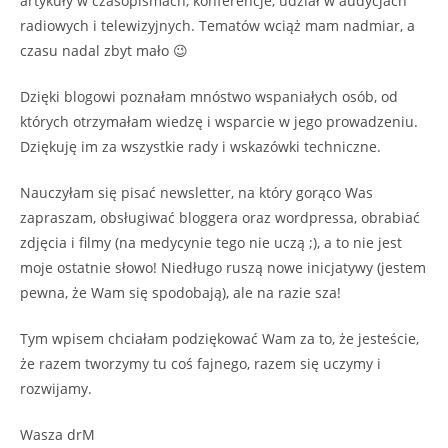
artykuły w czasopismach, konferencje, udział w audycjach
radiowych i telewizyjnych. Tematów wciąż mam nadmiar, a
czasu nadal zbyt mało 😉
Dzięki blogowi poznałam mnóstwo wspaniałych osób, od
których otrzymałam wiedzę i wsparcie w jego prowadzeniu.
Dziękuję im za wszystkie rady i wskazówki techniczne.
Nauczyłam się pisać newsletter, na który gorąco Was
zapraszam, obsługiwać bloggera oraz wordpressa, obrabiać
zdjęcia i filmy (na medycynie tego nie uczą ;), a to nie jest
moje ostatnie słowo! Niedługo ruszą nowe inicjatywy (jestem
pewna, że Wam się spodobają), ale na razie sza!
Tym wpisem chciałam podziękować Wam za to, że jesteście,
że razem tworzymy tu coś fajnego, razem się uczymy i
rozwijamy.
Wasza drM