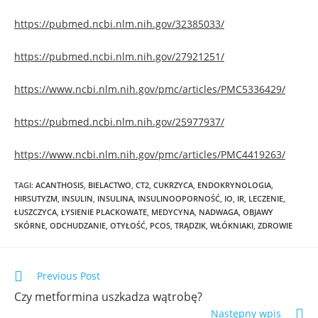
https://pubmed.ncbi.nlm.nih.gov/32385033/
https://pubmed.ncbi.nlm.nih.gov/27921251/
https://www.ncbi.nlm.nih.gov/pmc/articles/PMC5336429/
https://pubmed.ncbi.nlm.nih.gov/25977937/
https://www.ncbi.nlm.nih.gov/pmc/articles/PMC4419263/
TAGI
:
ACANTHOSIS
,
BIELACTWO
,
CT2
,
CUKRZYCA
,
ENDOKRYNOLOGIA
,
HIRSUTYZM
,
INSULIN
,
INSULINA
,
INSULINOOPORNOŚĆ
,
IO
,
IR
,
LECZENIE
,
ŁUSZCZYCA
,
ŁYSIENIE PLACKOWATE
,
MEDYCYNA
,
NADWAGA
,
OBJAWY
SKÓRNE
,
ODCHUDZANIE
,
OTYŁOŚĆ
,
PCOS
,
TRĄDZIK
,
WŁÓKNIAKI
,
ZDROWIE
Previous Post
Czy metformina uszkadza wątrobę?
Następny wpis