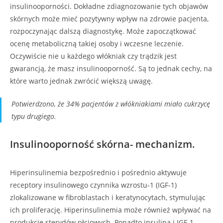
insulinooporności. Dokładne zdiagnozowanie tych objawów
skórnych może mieć pozytywny wpływ na zdrowie pacjenta,
rozpoczynając dalszą diagnostykę. Może zapoczątkować
ocenę metaboliczną takiej osoby i wczesne leczenie.
Oczywiście nie u każdego włókniak czy trądzik jest
gwarancją, że masz insulinooporność. Są to jednak cechy, na
które warto jednak zwrócić większą uwagę.
Potwierdzono, że 34% pacjentów z włókniakiami miało
cukrzycę
typu drugiego.
Insulinooporność skórna- mechanizm.
Hiperinsulinemia bezpośrednio i pośrednio aktywuje
receptory insulinowego czynnika wzrostu-1 (IGF-1)
zlokalizowane w fibroblastach i keratynocytach, stymulując
ich proliferację. Hiperinsulinemia może również wpływać na
produkcję sterydów płciowych. Ponadto insulina i IGF-1