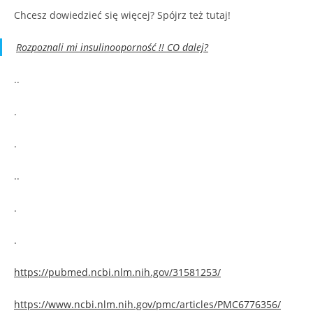
Chcesz dowiedzieć się więcej? Spójrz też tutaj!
Rozpoznali mi insulinooporność !! CO dalej?
..
.
.
..
.
.
https://pubmed.ncbi.nlm.nih.gov/31581253/
https://www.ncbi.nlm.nih.gov/pmc/articles/PMC6776356/