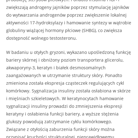
zwiększają androgeny jajników poprzez stymulację jajników
do wytwarzania androgenów poprzez zwiększenie lokalnej
aktywności 17-hydroksylazy i hamowanie syntezy w wątrobie
globuliny wiążącej hormony płciowe (SHBG), co zwiększa
dostępność wolnego testosteronu.
W badaniu u otyłych gryzoni, wykazano upośledzoną funkcję
bariery skórnej i obniżony poziom transportera glicerolu,
akwaporyny-3, keratyn i białek desmosomalnych
zaangażowanych w utrzymanie struktury skóry. Ponadto
zmieniona została ekspresja cząsteczek regulujących cykl
komórkowy. Sygnalizacja insuliny została osłabiona w skórze
i mięśniach szkieletowych. W keratynocytach hamowanie
sygnalizacji insuliny prowadzi do zmniejszenia ekspresji
keratyny i osłabienia funkcji bariery, a wyższe stężenia
glukozy powodują zatrzymanie cyklu komórkowego.
Związane z otyłością zaburzenia funkcji skóry można
przypisać kruchości strukturalnej, nieprawidłowemu