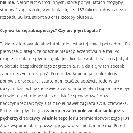
nie ma
. Natomiast wśród innych, które po tylu latach mogłyby
stanowić zagrożenie, wymienia się cez 137 (okres połowicznego
rozpadu 30 lat), stront 90 oraz izotopy plutonu.
Czy warto się zabezpieczyć? Czy pić płyn Lugola ?
Takie postępowanie absolutnie nie jest w tej chwili potrzebne. Po
pierwsze, dlatego, że obecnie niebezpieczeństwa nie ma. Po
drugie- działanie płynu Lugola jest krótkotrwałe i ma sens jedynie
w okresie bezpośredniego zagrożenia. Nie da się w ten sposób
zabezpieczyć „na zapas”. Potem działanie mija i należałoby
ponowić procedurę? Warto pamiętać, że spożycie jodu w tak
dużych ilościach jakie zawiera wspomniany płyn Lugola może być
dla wielu osób niebezpieczne. Może spowodować dużą
nadczynność tarczycy a ta z kolei nawet zagraża życiu człowieka.
Po trzecie- płyn Lugola
zabezpiecza jedynie wchłanianiu przez
pęcherzyki tarczycy właśnie tego jodu
promieniotwórczego J131.
A jak wspomniałam powyżej, jego w obecnie tam nie ma. Przed
innymi pierwiastkami jod Was nie zabezpieczy.