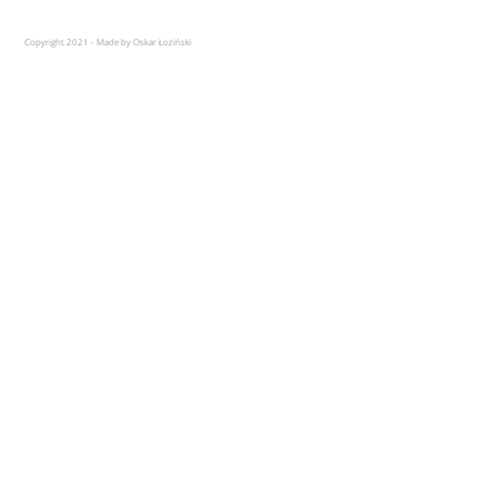
Copyright 2021 - Made by Oskar Łoziński