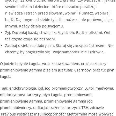
sytuacji. Zarówno uciekinierom z granicy, czy walczącym, jak też
swoim i bliskim i dzieciom, które nierzadko paraliżuje
niewiedza i strach przed słowem „wojna”. Tłumacz, wspieraj i
bądź. Daj innym od siebie tyle, ile możesz i nie porównuj się z
innymi. Każdy działa po swojemu.
Żyj. Doceniaj każdą chwilę i każdy dzień. Bądź z bliskimi. Oni
też często czują się bezradni.
Zadbaj o siebie, o dobry sen. Staraj się zarządzać stresem. Nie
chcemy, by pogorszyło się Twoje samopoczucie i zdrowie.
O jodzie i płynie Lugola, wraz z dawkowaniem, oraz co znaczy
promieniowanie gamma pisałam już tutaj:
Czarnobyl
oraz tu:
płyn
Lugola
.
Tagi
:
endokrynologia
,
jod
,
jod promieniotwórczy
,
Lugol
,
medycyna
,
niedoczynność tarczycy
,
płyn Lugola
,
promieniowanie
,
promieniowanie gamma
,
promieniowanie gamma jod
promieniotwórczy
,
radiacja
,
skażenie
,
tarczyca
,
TSH
,
zdrowie
Previous Post
Masz insulinooporność? Metformina może wpływać