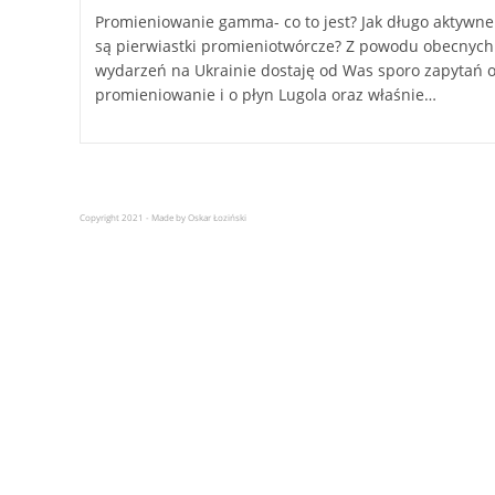
Promieniowanie gamma- co to jest? Jak długo aktywne
są pierwiastki promieniotwórcze? Z powodu obecnych
wydarzeń na Ukrainie dostaję od Was sporo zapytań 
promieniowanie i o płyn Lugola oraz właśnie…
Copyright 2021 - Made by Oskar Łoziński