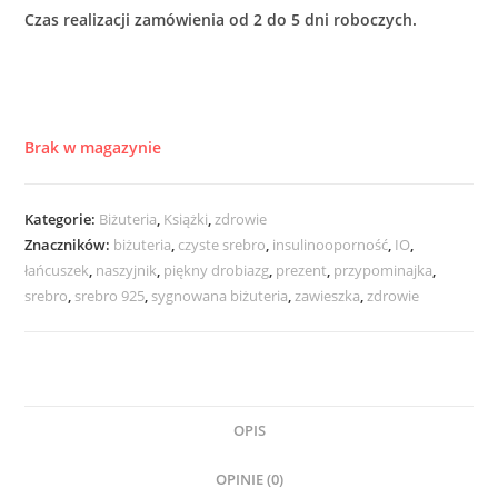
Czas realizacji zamówienia od 2 do 5 dni roboczych.
Brak w magazynie
Kategorie:
Biżuteria
,
Książki
,
zdrowie
Znaczników:
biżuteria
,
czyste srebro
,
insulinooporność
,
IO
,
łańcuszek
,
naszyjnik
,
piękny drobiazg
,
prezent
,
przypominajka
,
srebro
,
srebro 925
,
sygnowana biżuteria
,
zawieszka
,
zdrowie
OPIS
OPINIE (0)