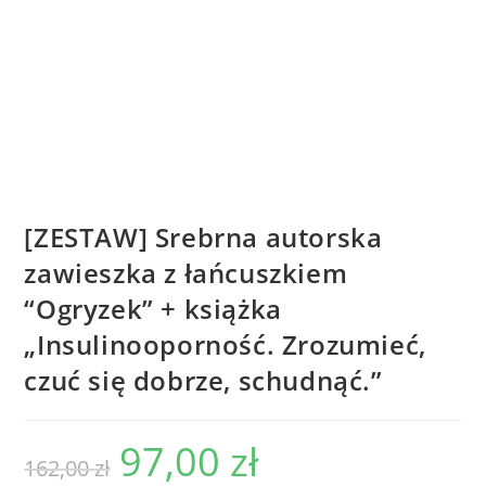
[ZESTAW] Srebrna autorska
zawieszka z łańcuszkiem
“Ogryzek” + książka
„Insulinooporność. Zrozumieć,
czuć się dobrze, schudnąć.”
97,00
zł
162,00
zł