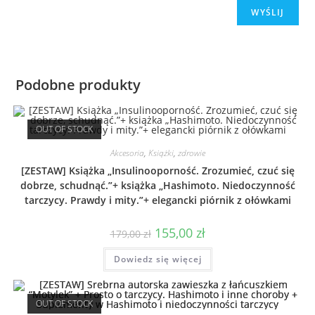
Podobne produkty
OUT OF STOCK
Akcesoria
,
Książki
,
zdrowie
[ZESTAW] Książka „Insulinooporność. Zrozumieć, czuć się
dobrze, schudnąć.”+ książka „Hashimoto. Niedoczynność
tarczycy. Prawdy i mity.”+ elegancki piórnik z ołówkami
155,00
zł
179,00
zł
Dowiedz się więcej
OUT OF STOCK