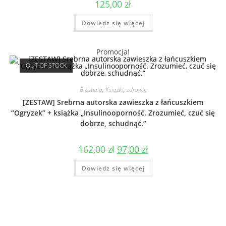
125,00
zł
Dowiedz się więcej
Promocja!
OUT OF STOCK
Biżuteria
,
Książki
,
zdrowie
[ZESTAW] Srebrna autorska zawieszka z łańcuszkiem
“Ogryzek” + książka „Insulinooporność. Zrozumieć, czuć się
dobrze, schudnąć.”
162,00
zł
97,00
zł
Dowiedz się więcej