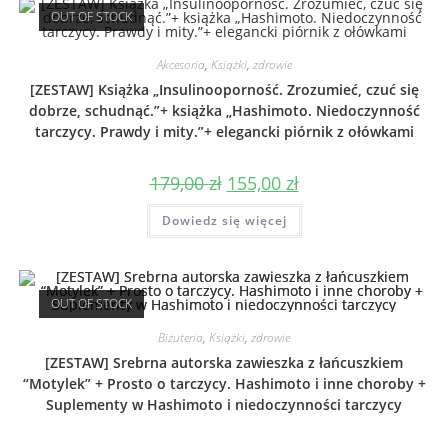
OUT OF STOCK
Akcesoria
,
Książki
,
zdrowie
[ZESTAW] Książka „Insulinooporność. Zrozumieć, czuć się
dobrze, schudnąć.”+ książka „Hashimoto. Niedoczynność
tarczycy. Prawdy i mity.”+ elegancki piórnik z ołówkami
179,00
zł
155,00
zł
Dowiedz się więcej
OUT OF STOCK
Biżuteria
,
Książki
,
zdrowie
[ZESTAW] Srebrna autorska zawieszka z łańcuszkiem
“Motylek” + Prosto o tarczycy. Hashimoto i inne choroby +
Suplementy w Hashimoto i niedoczynności tarczycy