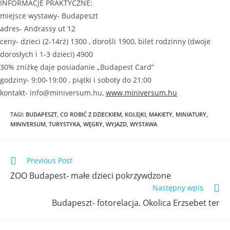
INFORMACJE PRAKTYCZNE:
miejsce wystawy- Budapeszt
adres- Andrassy ut 12
ceny- dzieci (2-14rż) 1300 , dorośli 1900, bilet rodzinny (dwoje
dorosłych i 1-3 dzieci) 4900
30% zniżkę daje posiadanie „Budapest Card”
godziny- 9:00-19:00 , piątki i soboty do 21:00
kontakt- info@miniversum.hu,
www.miniversum.hu
TAGI
:
BUDAPESZT
,
CO ROBIĆ Z DZIECKIEM
,
KOLEJKI
,
MAKIETY
,
MINIATURY
,
MINIVERSUM
,
TURYSTYKA
,
WĘGRY
,
WYJAZD
,
WYSTAWA
Previous Post
ZOO Budapest- małe dzieci pokrzywdzone
Następny wpis
Budapeszt- fotorelacja. Okolica Erzsebet ter