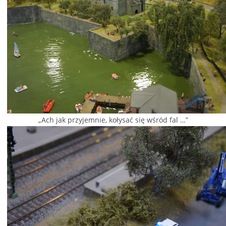
„Ach jak przyjemnie, kołysać się wśród fal …”