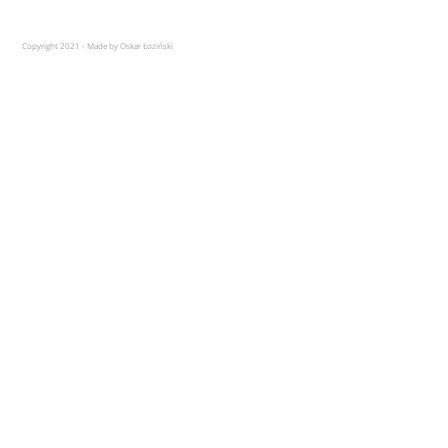
Copyright 2021 - Made by Oskar Łoziński