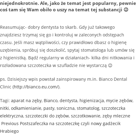
niejednokrotnie. Ale, jako że temat jest popularny, pewnie
coś tam się Wam obiło o uszy na temat tej substancji 😉
Reasumując- dobry dentysta to skarb. Gdy już takowego
znajdziesz trzymaj się go i kontroluj w zaleconych odstępach
czasu. Jeśli masz wątpliwości, czy prawidłowo dbasz o higienę
uzębienia, spróbuj się doszkolić, spytaj stomatologa lub umów się
z higienistką. Bądź regularny w działaniach- kilka dni nitkowania i
rozładowana szczoteczka w szufladzie nie wystarczą 😉
ps. Dzisiejszy wpis powstał zainspirowany m.in. Bianco Dental
Clinic (
http://bianco.eu.com/
).
Tagi
:
aparat na zęby
,
Bianco
,
dentysta
,
higienizacja
,
mycie zębów
,
nitki
,
odkamienianie
,
pasty
,
soniczna
,
stomatolog
,
szczoteczka
elektryczna
,
szczoteczki do zębów
,
szczotkowanie
,
zęby mleczne
Previous Post
szafeczka na szczoteczkę czyli nowy gadżecik
Hrabiego