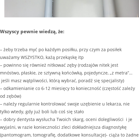
Wszyscy pewnie wiedzą, że:
– żeby trzeba myć po każdym posiłku, przy czym za posiłek
uważamy WSZYSTKO, każą przekąskę itp
– powinno się również nitkować zęby (rodzajów nitek jest
mnóstwo, płaskie, ze sztywną końcówką, pojedyncze, „z metra”…
jeśli masz wątpliwości, którą wybrać, poradź się specjalisty)
– odkamienianie co 6-12 miesięcy to konieczność (częstość zależy
od zębów)
– należy regularnie kontrolować swoje uzębienie u lekarza, nie
tylko wtedy, gdy już boli lub coś się stało
– dobry dentysta wysłucha Twoich skarg, oceni dolegliwości i je
wyjaśni, w razie konieczności zleci dokładniejsza diagnostykę
(pantomogram, tomografię, dodatkowe konsultacje)- ciąża to żadne