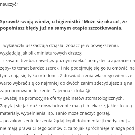
nauczyć?
Sprawdź swoją wiedzę u higienistki ! Może się okazać, że
popełniasz błędy już na samym etapie szczotkowania.
– wykałaczki uszkadzają dziąsła- zobacz je w powiększeniu,
wyglądają jak plik miniaturowych drzazg
– czasami trzeba, nawet „w późnym wieku” pomyśleć o aparacie na
zęby- to temat bardzo szeroki i nie podejmuję się go tu omówić, na
tym znają się tylko ortodonci. Z doświadczenia własnego wiem, że
warto wybrać się co najmniej do dwóch zanim zdecydujesz się na
zaproponowane leczenie. Tajemna sztuka 😉
– uważaj na promocyjne oferty gabinetów stomatologicznych.
Zapytaj się jak duże doświadczenie mają ich lekarze, jakie stosują
materiały, wypełnienia, itp. Tanio może znaczyć gorzej.
– po zakończeniu leczenia żądaj kopii dokumentacji medycznej –
nie mają prawa Ci tego odmówić, za to jak spróchnieje miazga pod