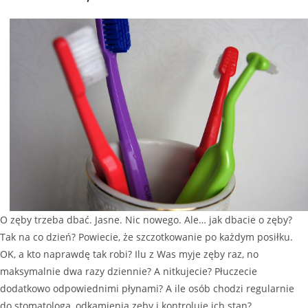
O zęby trzeba dbać. Jasne. Nic nowego. Ale… jak dbacie o zęby?
Tak na co dzień? Powiecie, że szczotkowanie po każdym posiłku.
OK, a kto naprawdę tak robi? Ilu z Was myje zęby raz, no
maksymalnie dwa razy dziennie? A nitkujecie? Płuczecie
dodatkowo odpowiednimi płynami? A ile osób chodzi regularnie
do stomatologa, odkamienia zęby i kontroluje ich stan?