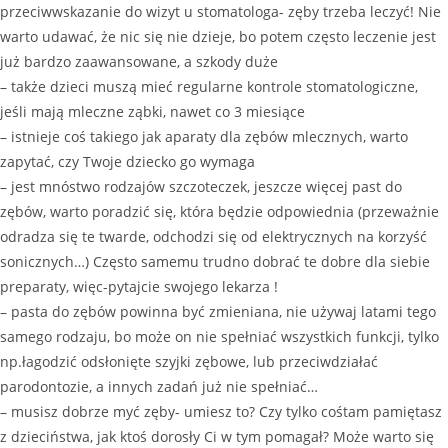
przeciwwskazanie do wizyt u stomatologa- zęby trzeba leczyć! Nie
warto udawać, że nic się nie dzieje, bo potem często leczenie jest
już bardzo zaawansowane, a szkody duże
– także dzieci muszą mieć regularne kontrole stomatologiczne,
jeśli mają mleczne ząbki, nawet co 3 miesiące
– istnieje coś takiego jak aparaty dla zębów mlecznych, warto
zapytać, czy Twoje dziecko go wymaga
– jest mnóstwo rodzajów szczoteczek, jeszcze więcej past do
zębów, warto poradzić się, która będzie odpowiednia (przeważnie
odradza się te twarde, odchodzi się od elektrycznych na korzyść
sonicznych…) Często samemu trudno dobrać te dobre dla siebie
preparaty, więc-pytajcie swojego lekarza !
– pasta do zębów powinna być zmieniana, nie używaj latami tego
samego rodzaju, bo może on nie spełniać wszystkich funkcji, tylko
np.łagodzić odsłonięte szyjki zębowe, lub przeciwdziałać
parodontozie, a innych zadań już nie spełniać…
– musisz dobrze myć zęby- umiesz to? Czy tylko cośtam pamiętasz
z dzieciństwa, jak ktoś dorosły Ci w tym pomagał? Może warto się