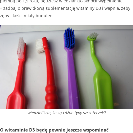
plombą po 1,5 roku, będziesz wiedział kto sknocił wypełnienie.
– zadbaj o prawidłową suplementację witaminy D3 i wapnia, żeby
zęby i kości miały budulec
wiedzieliście, że są różne typy szczoteczek?
O witaminie D3 będę pewnie jeszcze wspominać