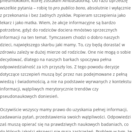
pneumokokom, której zostałam Ambasadorką. Od razu uprzedzę
wszelkie pytania – robię to
pro publico bono
, absolutnie i wyłącznie
z przekonania i bez żadnych zysków. Popieram szczepienia jako
lekarz i jako matka. Wiem, że akcje informacyjne są bardzo
potrzebne, gdyż do rodziców dociera mnóstwo sprzecznych
informacji na ten temat. Tymczasem chodzi o dobro naszych
dzieci, największego skarbu jaki mamy. To, czy będą dorastać w
zdrowiu zależy w dużej mierze od rodziców. One nie mogą o sobie
decydować, dlatego na naszych barkach spoczywa pełna
odpowiedzialność za ich przyszły los. Z tego powodu decyzje
dotyczące szczepień muszą być przez nas podejmowane z pełną
wiedzą i świadomością, a nie na podstawie wyrwanych z kontekstu
informacji, wątpliwych merytorycznie trendów czy
pseudonaukowych doniesień.
Oczywiście wszyscy mamy prawo do uzyskania pełnej informacji,
zadawania pytań, przedstawienia swoich wątpliwości. Odpowiedzi
zaś muszą opierać się na prawdziwych naukowych badaniach, co
do których jakości eksperci nie mają zastrzeżeń. Problem w tym, że