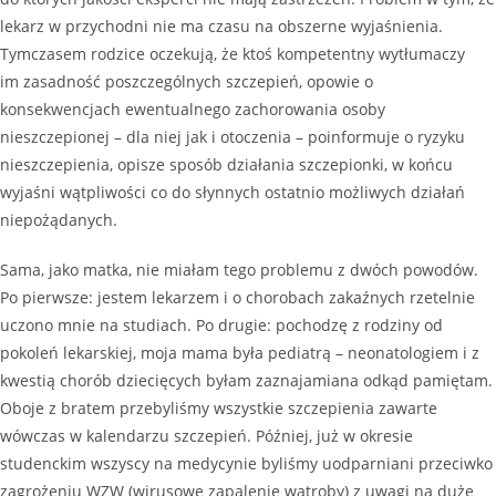
lekarz w przychodni nie ma czasu na obszerne wyjaśnienia.
Tymczasem rodzice oczekują, że ktoś kompetentny wytłumaczy
im zasadność poszczególnych szczepień, opowie o
konsekwencjach ewentualnego zachorowania osoby
nieszczepionej – dla niej jak i otoczenia – poinformuje o ryzyku
nieszczepienia, opisze sposób działania szczepionki, w końcu
wyjaśni wątpliwości co do słynnych ostatnio możliwych działań
niepożądanych.
Sama, jako matka, nie miałam tego problemu z dwóch powodów.
Po pierwsze: jestem lekarzem i o chorobach zakaźnych rzetelnie
uczono mnie na studiach. Po drugie: pochodzę z rodziny od
pokoleń lekarskiej, moja mama była pediatrą – neonatologiem i z
kwestią chorób dziecięcych byłam zaznajamiana odkąd pamiętam.
Oboje z bratem przebyliśmy wszystkie szczepienia zawarte
wówczas w kalendarzu szczepień. Później, już w okresie
studenckim wszyscy na medycynie byliśmy uodparniani przeciwko
zagrożeniu WZW (wirusowe zapalenie wątroby) z uwagi na duże