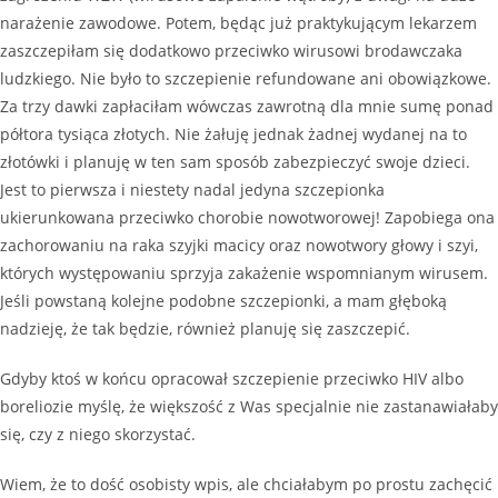
narażenie zawodowe. Potem, będąc już praktykującym lekarzem
zaszczepiłam się dodatkowo przeciwko wirusowi brodawczaka
ludzkiego. Nie było to szczepienie refundowane ani obowiązkowe.
Za trzy dawki zapłaciłam wówczas zawrotną dla mnie sumę ponad
półtora tysiąca złotych. Nie żałuję jednak żadnej wydanej na to
złotówki i planuję w ten sam sposób zabezpieczyć swoje dzieci.
Jest to pierwsza i niestety nadal jedyna szczepionka
ukierunkowana przeciwko chorobie nowotworowej! Zapobiega ona
zachorowaniu na raka szyjki macicy oraz nowotwory głowy i szyi,
których występowaniu sprzyja zakażenie wspomnianym wirusem.
Jeśli powstaną kolejne podobne szczepionki, a mam głęboką
nadzieję, że tak będzie, również planuję się zaszczepić.
Gdyby ktoś w końcu opracował szczepienie przeciwko HIV albo
boreliozie myślę, że większość z Was specjalnie nie zastanawiałaby
się, czy z niego skorzystać.
Wiem, że to dość osobisty wpis, ale chciałabym po prostu zachęcić