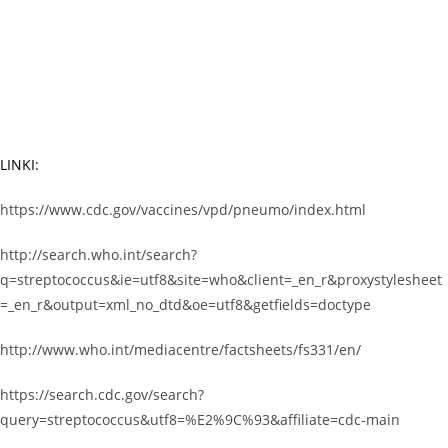
LINKI:
https://www.cdc.gov/vaccines/vpd/pneumo/index.html
http://search.who.int/search?
q=streptococcus&ie=utf8&site=who&client=_en_r&proxystylesheet
=_en_r&output=xml_no_dtd&oe=utf8&getfields=doctype
http://www.who.int/mediacentre/factsheets/fs331/en/
https://search.cdc.gov/search?
query=streptococcus&utf8=%E2%9C%93&affiliate=cdc-main