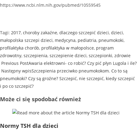
https://www.ncbi.nlm.nih.gov/pubmed/10559545
Tagi
:
2017
,
choroby zakaźne
,
dlaczego szczepić dzieci
,
dzieci
,
małopolska szczepi dzieci
,
medycyna
,
pediatria
,
pneumokoki
,
profilaktyka chorób
,
profilaktyka w małopolsce
,
program
zdrowotny
,
szczepienia
,
szczepienie dzieci
,
szczepionki
,
zdrowie
Previous Post
Awaria elektrowni- co robić? Czy pić płyn Lugola i ile?
Następny wpis
Szczepienia przeciwko pneumokokom. Co to są
pneumokoki? Czy są groźne? Szczepić, nie szczepić, kiedy szczepić
i po co szczepić?
Może ci się spodobać również
Normy TSH dla dzieci