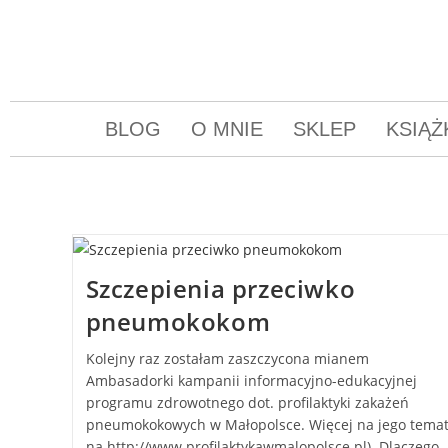
BLOG
O MNIE
SKLEP
KSIĄŻ
Szczepienia przeciwko
pneumokokom
Kolejny raz zostałam zaszczycona mianem
Ambasadorki kampanii informacyjno-edukacyjnej
programu zdrowotnego dot. profilaktyki zakażeń
pneumokokowych w Małopolsce. Więcej na jego tema
na http://www.profilaktykawmalopolsce.pl). Dlaczego