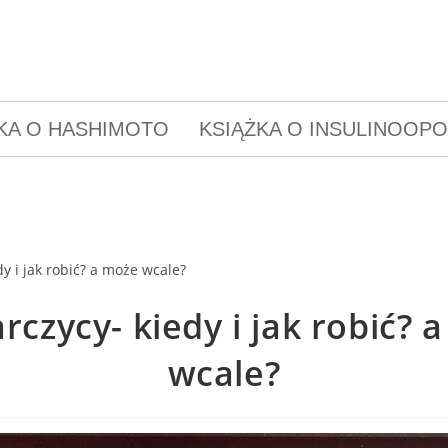
KA O HASHIMOTO
KSIĄŻKA O INSULINOOP
arczycy- kiedy i jak robić? 
wcale?