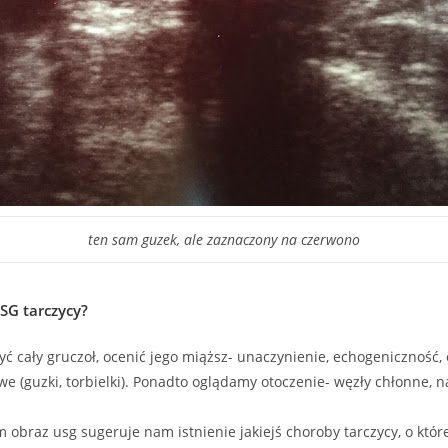
ten sam guzek, ale zaznaczony na czerwono
SG tarczycy?
 cały gruczoł, ocenić jego miąższ- unaczynienie, echogeniczność,
e (guzki, torbielki). Ponadto oglądamy otoczenie- węzły chłonne, n
m obraz usg sugeruje nam istnienie jakiejś choroby tarczycy, o któr