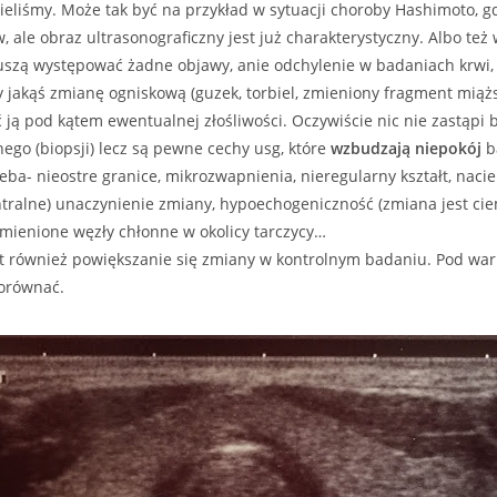
ieliśmy. Może tak być na przykład w sytuacji choroby Hashimoto, g
, ale obraz ultrasonograficzny jest już charakterystyczny. Albo też
uszą występować żadne objawy, anie odchylenie w badaniach krwi, a
y jakąś zmianę ogniskową (guzek, torbiel, zmieniony fragment mią
 ją pod kątem ewentualnej złośliwości. Oczywiście nic nie zastąpi
nego (biopsji) lecz są pewne cechy usg, które
wzbudzają niepokój
b
eba- nieostre granice, mikrozwapnienia, nieregularny kształt, nacie
tralne) unaczynienie zmiany, hypoechogeniczność (zmiana jest cie
mienione węzły chłonne w okolicy tarczycy…
st również powiększanie się zmiany w kontrolnym badaniu. Pod war
orównać.