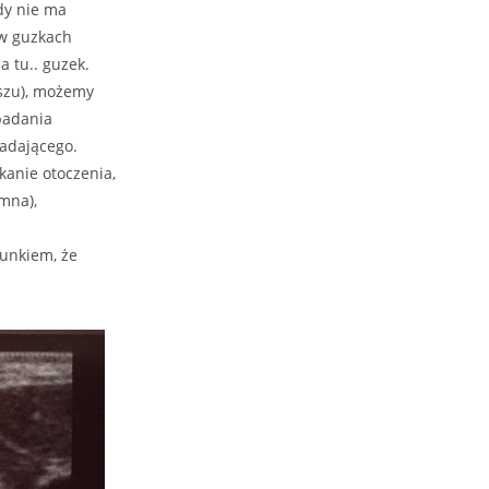
dy nie ma
 w guzkach
 tu.. guzek.
ższu), możemy
 badania
adającego.
kanie otoczenia,
mna),
unkiem, że