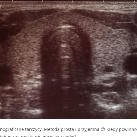
nograficzne tarczycy. Metoda prosta i przyjemna 😉 Kiedy powinno
Robimy za często czy może za rzadko?