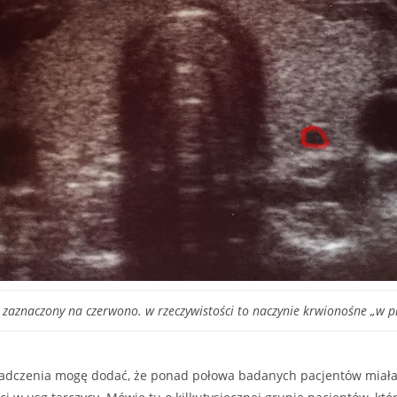
 zaznaczony na czerwono. w rzeczywistości to naczynie krwionośne „w p
adczenia mogę dodać, że ponad połowa badanych pacjentów miała 