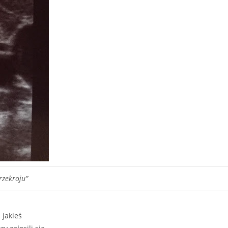
rzekroju”
jakieś