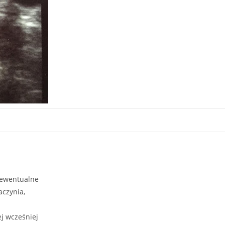
 ewentualne
aczynia,
ej wcześniej