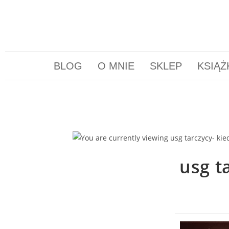
BLOG
O MNIE
SKLEP
KSIĄŻ
usg t