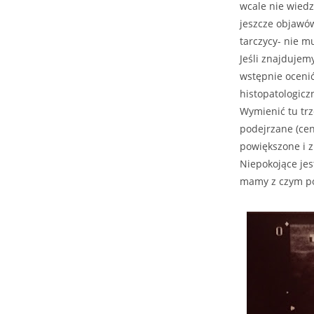
wcale nie wiedz
jeszcze objawów
tarczycy- nie m
Jeśli znajdujem
wstępnie ocenić
histopatologicz
Wymienić tu trz
podejrzane (cen
powiększone i z
Niepokojące je
mamy z czym p