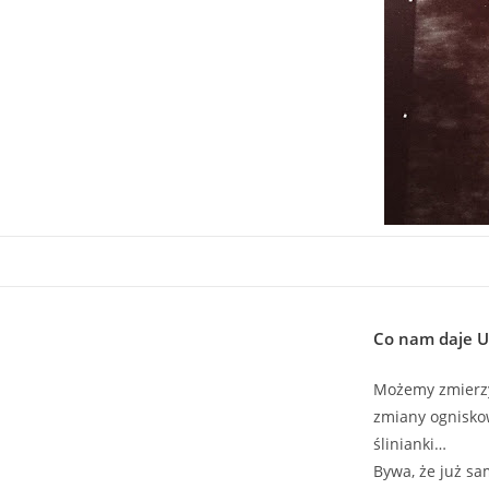
Co nam daje U
Możemy zmierzyć
zmiany ogniskow
ślinianki…
Bywa, że już sa