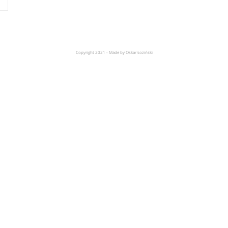
Copyright 2021 - Made by Oskar Łoziński