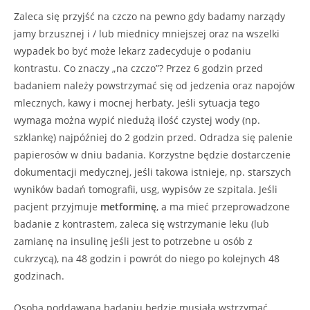
Zaleca się przyjść na czczo na pewno gdy badamy narządy
jamy brzusznej i / lub miednicy mniejszej oraz na wszelki
wypadek bo być może lekarz zadecyduje o podaniu
kontrastu. Co znaczy „na czczo”? Przez 6 godzin przed
badaniem należy powstrzymać się od jedzenia oraz napojów
mlecznych, kawy i mocnej herbaty. Jeśli sytuacja tego
wymaga można wypić niedużą ilość czystej wody (np.
szklankę) najpóźniej do 2 godzin przed. Odradza się palenie
papierosów w dniu badania. Korzystne będzie dostarczenie
dokumentacji medycznej, jeśli takowa istnieje, np. starszych
wyników badań tomografii, usg, wypisów ze szpitala. Jeśli
pacjent przyjmuje
metforminę
, a ma mieć przeprowadzone
badanie z kontrastem, zaleca się wstrzymanie leku (lub
zamianę na insulinę jeśli jest to potrzebne u osób z
cukrzycą), na 48 godzin i powrót do niego po kolejnych 48
godzinach.
Osoba poddawana badaniu będzie musiała wstrzymać