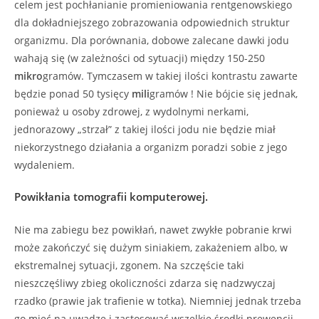
celem jest pochłanianie promieniowania rentgenowskiego
dla dokładniejszego zobrazowania odpowiednich struktur
organizmu. Dla porównania, dobowe zalecane dawki jodu
wahają się (w zależności od sytuacji) między 150-250
mikro
gramów. Tymczasem w takiej ilości kontrastu zawarte
będzie ponad 50 tysięcy
mili
gramów ! Nie bójcie się jednak,
ponieważ u osoby zdrowej, z wydolnymi nerkami,
jednorazowy „strzał” z takiej ilości jodu nie będzie miał
niekorzystnego działania a organizm poradzi sobie z jego
wydaleniem.
Powikłania tomografii komputerowej.
Nie ma zabiegu bez powikłań, nawet zwykłe pobranie krwi
może zakończyć się dużym siniakiem, zakażeniem albo, w
ekstremalnej sytuacji, zgonem. Na szczęście taki
nieszczęśliwy zbieg okoliczności zdarza się nadzwyczaj
rzadko (prawie jak trafienie w totka). Niemniej jednak trzeba
go mieć na uwadze i zastosować wszelkie środki prewencji