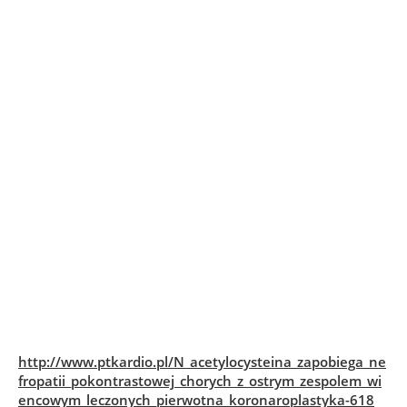
http://www.ptkardio.pl/N_acetylocysteina_zapobiega_ne
fropatii_pokontrastowej_chorych_z_ostrym_zespolem_wi
encowym_leczonych_pierwotna_koronaroplastyka-618