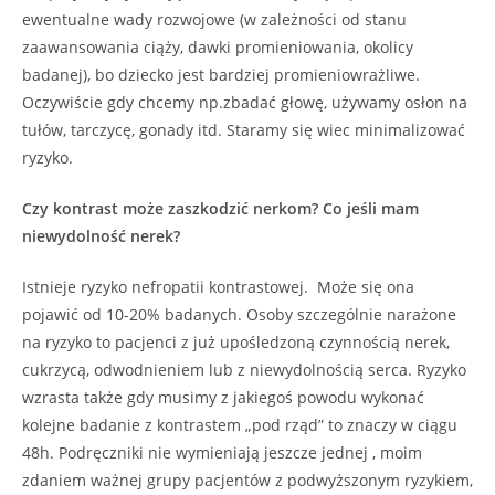
ewentualne wady rozwojowe (w zależności od stanu
zaawansowania ciąży, dawki promieniowania, okolicy
badanej), bo dziecko jest bardziej promieniowrażliwe.
Oczywiście gdy chcemy np.zbadać głowę, używamy osłon na
tułów, tarczycę, gonady itd. Staramy się wiec minimalizować
ryzyko.
Czy kontrast może zaszkodzić nerkom? Co jeśli mam
niewydolność nerek?
Istnieje ryzyko nefropatii kontrastowej. Może się ona
pojawić od 10-20% badanych. Osoby szczególnie narażone
na ryzyko to pacjenci z już upośledzoną czynnością nerek,
cukrzycą, odwodnieniem lub z niewydolnością serca. Ryzyko
wzrasta także gdy musimy z jakiegoś powodu wykonać
kolejne badanie z kontrastem „pod rząd” to znaczy w ciągu
48h. Podręczniki nie wymieniają jeszcze jednej , moim
zdaniem ważnej grupy pacjentów z podwyższonym ryzykiem,