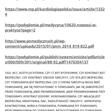
https://www.mp.pl/kardiologiapolska/issue/article/1332
4
https://podyplomie.pl/medycyna/10620,nowosci-w-
praktyce?page=2
http://www.pnmedycznych.pl/wp-
content/uploads/2015/01/pnm_2014_819-822.pdf
https://podyplomie.pl/publish/system/articles/pdfarticle
s/000/009/391/original/88-92.pdf?1470304137
TAGI
:
ACC
,
ACETYLOCYSTEINA
,
CZY CT JEST RYZYKOWNE
,
CZY KONTRAST JEST
BEZPIECZNY
,
CZY KONTRAST SZKODZI TARCZYCY
,
CZY RTG JEST BEZPIECZNE
,
CZY TOMOGRAFIA JEST BEZPIECZNA
,
CZY Z CHORĄ TARCZYCĄ MOGĘ MIEĆ
TOMOGRAFIĘ
,
JAK SIĘ PRZYGOTOWAĆ O TOMOGRAFII
,
JAK SIĘ ZABEZPIECZYĆ
PRZED TOMOGRAFIĄ
,
JAKIE PROMIENIOWANIE
,
JAKIE PROMIENIOWANIE PRZY
TOMOGRAFII
,
KONTRAST JODOWY
,
KORONAROGRAFIA. CZY ABLACJA JEST
BEZPIECZNA
,
KREATYNINA
,
NAC
,
NADCZYNNOŚĆ TARCZYCY
,
NEFROPATIA
KONTRASTOWA
,
NERKI A TOMOGRAFIA
,
POWIKŁANIA PO TOMOGRAFII
,
PRZECIWWSKAZANIA DO TOMOGRAFII
,
PRZYGOTOWANIE DO TOMOGRAFII
,