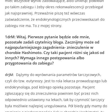
mieć wszystkie wyniki zadowalające, albo uniknąć powikłań
po takim zabiegu i żeby okres rekonwalescencji przebiegał
jak najsprawniej. Przeważnie piszę też wówczas
zaświadczenie, że endokrynologicznych przeciwwskazań do
zabiegu nie ma. To z mojej strony.
1drM
:
Witaj. Pierwsze pytanie będzie ode mnie,
pozostałe zadali czytelnicy bloga. Zacznijmy może od
najpopularniejszego zagadnienia- znieczulenie w
chorobie Hashimoto. Czy taki pacjent różni się jakoś od
innych? Wymaga innego postępowania albo
przygotowania do zabiegu?
drJM
: Dążymy do wyrównania parametrów tarczycowych,
czyli do tzw. eutyreozy. Jest to rola lekarza prowadzącego lub
endokrynologa, pod którego opieką pozostaje. Pacjent
zgłaszający się do znieczulenia powinien być przez nich
odpowiednio ustawiony na lekach, tak by czynność tarczycy
była możliwie najlepiej uregulowana. Pół biedy gdy mamy do