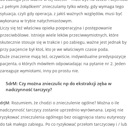
„z pełnym żołądkiem” znieczulamy tylko wtedy, gdy wymaga tego
sytuacja, czyli gdy operacja, z jakiś ważnych względów, musi być
wykonana w trybie natychmiastowym.
Liczy się też właściwa opieka pooperacyjna i postępowanie
przeciwbólowe. Istnieje wiele leków przeciwwymiotnych, które
skutecznie stosuje się w trakcie i po zabiegu, ważne jest jednak by
przy pacjencie był ktoś, kto je we właściwym czasie poda.
Duże znaczenie mają też, oczywiście, indywidualne predyspozycje
pacjenta, o których mówiłem odpowiadając na pytanie nr 2. Jeden
zareaguje wymiotami, inny po prostu nie.
5drM
:
Czy można znieczulic np do ekstrakcji zęba w
nadczynność tarczycy?
drJM
: Rozumiem, że chodzi o znieczulenie ogólne? Można o ile
nadczynność tarczycy zostanie uprzednio wyrównana. Lepiej nie
ryzykować znieczulenia ogólnego bez osiągnięcia stanu eutyreozy
do tak małego zabiegu. Po co ryzykować przełom tarczycowy i / lub