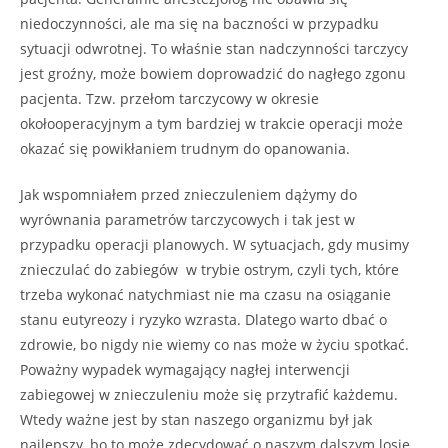
niedoczynności, ale ma się na baczności w przypadku
sytuacji odwrotnej. To właśnie stan nadczynności tarczycy
jest groźny, może bowiem doprowadzić do nagłego zgonu
pacjenta. Tzw. przełom tarczycowy w okresie
okołooperacyjnym a tym bardziej w trakcie operacji może
okazać się powikłaniem trudnym do opanowania.
Jak wspomniałem przed znieczuleniem dążymy do
wyrównania parametrów tarczycowych i tak jest w
przypadku operacji planowych. W sytuacjach, gdy musimy
znieczulać do zabiegów w trybie ostrym, czyli tych, które
trzeba wykonać natychmiast nie ma czasu na osiąganie
stanu eutyreozy i ryzyko wzrasta. Dlatego warto dbać o
zdrowie, bo nigdy nie wiemy co nas może w życiu spotkać.
Poważny wypadek wymagający nagłej interwencji
zabiegowej w znieczuleniu może się przytrafić każdemu.
Wtedy ważne jest by stan naszego organizmu był jak
najlepszy, bo to może zdecydować o naszym dalszym losie.