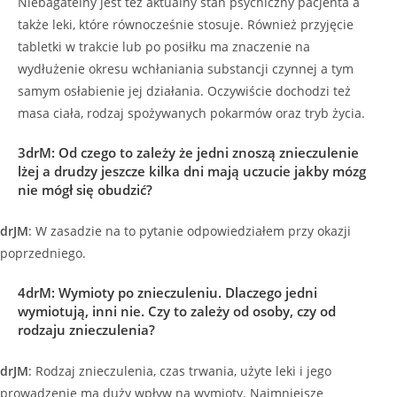
Niebagatelny jest też aktualny stan psychiczny pacjenta a
także leki, które równocześnie stosuje. Również przyjęcie
tabletki w trakcie lub po posiłku ma znaczenie na
wydłużenie okresu wchłaniania substancji czynnej a tym
samym osłabienie jej działania. Oczywiście dochodzi też
masa ciała, rodzaj spożywanych pokarmów oraz tryb życia.
3drM: Od czego to zależy że jedni znoszą znieczulenie
lżej a drudzy jeszcze kilka dni mają uczucie jakby mózg
nie mógł się obudzić?
drJM
: W zasadzie na to pytanie odpowiedziałem przy okazji
poprzedniego.
4drM
:
Wymioty po znieczuleniu. Dlaczego jedni
wymiotują, inni nie. Czy to zależy od osoby, czy od
rodzaju znieczulenia?
drJM
: Rodzaj znieczulenia, czas trwania, użyte leki i jego
prowadzenie ma duży wpływ na wymioty. Najmniejsze