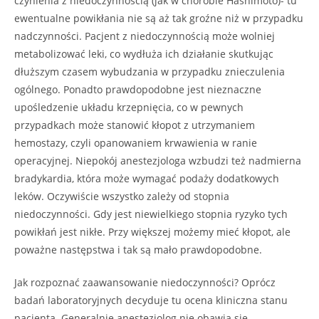
czynienia z niedoczynnością (jak w chorobie Hashimoto)- tu
ewentualne powikłania nie są aż tak groźne niż w przypadku
nadczynności. Pacjent z niedoczynnością może wolniej
metabolizować leki, co wydłuża ich działanie skutkując
dłuższym czasem wybudzania w przypadku znieczulenia
ogólnego. Ponadto prawdopodobne jest nieznaczne
upośledzenie układu krzepnięcia, co w pewnych
przypadkach może stanowić kłopot z utrzymaniem
hemostazy, czyli opanowaniem krwawienia w ranie
operacyjnej. Niepokój anestezjologa wzbudzi też nadmierna
bradykardia, która może wymagać podaży dodatkowych
leków. Oczywiście wszystko zależy od stopnia
niedoczynności. Gdy jest niewielkiego stopnia ryzyko tych
powikłań jest nikłe. Przy większej możemy mieć kłopot, ale
poważne następstwa i tak są mało prawdopodobne.
Jak rozpoznać zaawansowanie niedoczynności? Oprócz
badań laboratoryjnych decyduje tu ocena kliniczna stanu
pacjenta. Generalnie anestezjolog nie obawia się