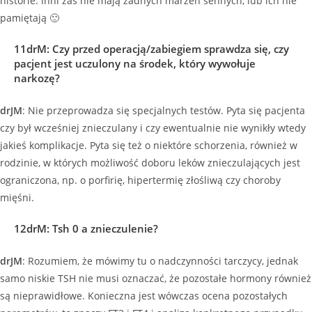
historie. Inni zaś nie mają żadnych marzeń sennych, lub ich nie
pamiętają 🙂
11drM
:
Czy przed operacją/zabiegiem sprawdza się, czy
pacjent jest uczulony na środek, który wywołuje
narkozę?
drJM
: Nie przeprowadza się specjalnych testów. Pyta się pacjenta
czy był wcześniej znieczulany i czy ewentualnie nie wynikły wtedy
jakieś komplikacje. Pyta się też o niektóre schorzenia, również w
rodzinie, w których możliwość doboru leków znieczulających jest
ograniczona, np. o porfirię, hipertermię złośliwą czy choroby
mięśni.
12drM: Tsh 0 a znieczulenie?
drJM
: Rozumiem, że mówimy tu o nadczynności tarczycy, jednak
samo niskie TSH nie musi oznaczać, że pozostałe hormony również
są nieprawidłowe. Konieczna jest wówczas ocena pozostałych