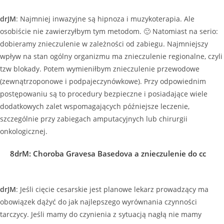
drJM
: Najmniej inwazyjne są hipnoza i muzykoterapia. Ale
osobiście nie zawierzyłbym tym metodom. 🙂 Natomiast na serio:
dobieramy znieczulenie w zależności od zabiegu. Najmniejszy
wpływ na stan ogólny organizmu ma znieczulenie regionalne, czyli
tzw blokady. Potem wymieniłbym znieczulenie przewodowe
(zewnątrzoponowe i podpajeczynówkowe). Przy odpowiednim
postępowaniu są to procedury bezpieczne i posiadające wiele
dodatkowych zalet wspomagających późniejsze leczenie,
szczególnie przy zabiegach amputacyjnych lub chirurgii
onkologicznej.
8drM
:
Choroba Gravesa Basedova a znieczulenie do cc
drJM
: Jeśli cięcie cesarskie jest planowe lekarz prowadzący ma
obowiązek dążyć do jak najlepszego wyrównania czynności
tarczycy. Jeśli mamy do czynienia z sytuacją nagłą nie mamy