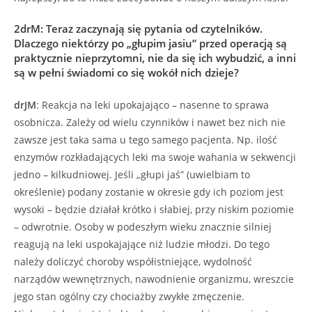
2drM
:
Teraz zaczynają się pytania od czytelników.
Dlaczego niektórzy po „głupim jasiu” przed operacją są
praktycznie nieprzytomni, nie da się ich wybudzić, a inni
są w pełni świadomi co się wokół nich dzieje?
drJM
: Reakcja na leki upokajająco – nasenne to sprawa
osobnicza. Zależy od wielu czynników i nawet bez nich nie
zawsze jest taka sama u tego samego pacjenta. Np. ilość
enzymów rozkładających leki ma swoje wahania w sekwencji
jedno – kilkudniowej. Jeśli „głupi jaś” (uwielbiam to
określenie) podany zostanie w okresie gdy ich poziom jest
wysoki – będzie działał krótko i słabiej, przy niskim poziomie
– odwrotnie. Osoby w podeszłym wieku znacznie silniej
reagują na leki uspokajające niż ludzie młodzi. Do tego
należy doliczyć choroby współistniejące, wydolność
narządów wewnętrznych, nawodnienie organizmu, wreszcie
jego stan ogólny czy chociażby zwykłe zmęczenie.