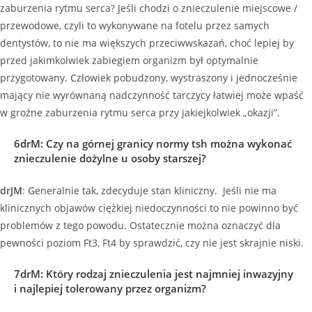
zaburzenia rytmu serca? Jeśli chodzi o znieczulenie miejscowe /
przewodowe, czyli to wykonywane na fotelu przez samych
dentystów, to nie ma większych przeciwwskazań, choć lepiej by
przed jakimkolwiek zabiegiem organizm był optymalnie
przygotowany. Człowiek pobudzony, wystraszony i jednocześnie
mający nie wyrównaną nadczynność tarczycy łatwiej może wpaść
w groźne zaburzenia rytmu serca przy jakiejkolwiek „okazji”.
6drM
:
Czy na górnej granicy normy tsh można wykonać
znieczulenie dożylne u osoby starszej?
drJM
: Generalnie tak, zdecyduje stan kliniczny. Jeśli nie ma
klinicznych objawów ciężkiej niedoczynności to nie powinno być
problemów z tego powodu. Ostatecznie można oznaczyć dla
pewności poziom Ft3, Ft4 by sprawdzić, czy nie jest skrajnie niski.
7drM
:
Który rodzaj znieczulenia jest najmniej inwazyjny
i najlepiej tolerowany przez organizm?