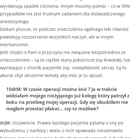
wyrównują spadek ciśnienia. Innym musimy pomóc – co w 99%
przypadków nie jest trudnym zadaniem dla doświadczonego
anestezjologa.
Dodam jeszcze, że podczas znieczulenia ogólnego leki również
powodują rozszerzenie wszystkich naczyń, ale w innym
mechanizmie.
Jeśli chodzi o Pani o przyczyny nie związane bezpośrednio ze
znieczuleniem – są to ciężkie stany położnicze (np krwotok), lub
wynikające z chorób pacjentki (np. niewydolność serca). Są to
akurat zbyt obszerne tematy aby móc je tu opisać.
10drM
:
W czasie operacji można śnić ? Ja w trakcie
widziałam mojego nieżyjącego już kolegę który patrzył z
boku na przebieg mojej operacji. Gdy się obudziłam nie
mogłam przestać płakać… czy to możliwe?
drJM
: Oczywiście. Prawie każdego pacjenta pytamy o sny po
wybudzeniu z narkozy i wielu z nich opowiada niesamowite