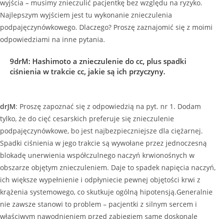
wyjścia – musimy znieczulić pacjentkę bez względu na ryzyko.
Najlepszym wyjściem jest tu wykonanie znieczulenia
podpajęczynówkowego. Dlaczego? Proszę zaznajomić się z moimi
odpowiedziami na inne pytania.
9drM
:
Hashimoto a znieczulenie do cc, plus spadki
ciśnienia w trakcie cc, jakie są ich przyczyny.
drJM
: Proszę zapoznać się z odpowiedzią na pyt. nr 1. Dodam
tylko, że do cięć cesarskich preferuje się znieczulenie
podpajęczynówkowe, bo jest najbezpieczniejsze dla ciężarnej.
Spadki ciśnienia w jego trakcie są wywołane przez jednoczesną
blokadę unerwienia współczulnego naczyń krwionośnych w
obszarze objętym znieczuleniem. Daje to spadek napięcia naczyń,
ich większe wypełnienie i odpłyniecie pewnej objętości krwi z
krążenia systemowego, co skutkuje ogólną hipotensją.Generalnie
nie zawsze stanowi to problem – pacjentki z silnym sercem i
właściwym nawodnieniem przed zabiegiem same doskonale