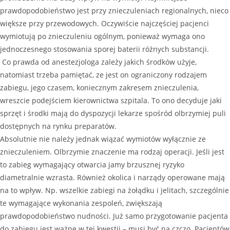
prawdopodobieństwo jest przy znieczuleniach regionalnych, nieco
większe przy przewodowych. Oczywiście najczęściej pacjenci
wymiotują po znieczuleniu ogólnym, ponieważ wymaga ono
jednoczesnego stosowania sporej baterii różnych substancji.
Co prawda od anestezjologa zależy jakich środków użyje,
natomiast trzeba pamiętać, ze jest on ograniczony rodzajem
zabiegu, jego czasem, koniecznym zakresem znieczulenia,
wreszcie podejściem kierownictwa szpitala. To ono decyduje jaki
sprzęt i środki mają do dyspozycji lekarze spośród olbrzymiej puli
dostępnych na rynku preparatów.
Absolutnie nie należy jednak wiązać wymiotów wyłącznie ze
znieczuleniem. Olbrzymie znaczenie ma rodzaj operacji. Jeśli jest
to zabieg wymagający otwarcia jamy brzusznej ryzyko
diametralnie wzrasta. Również okolica i narządy operowane mają
na to wpływ. Np. wszelkie zabiegi na żołądku i jelitach, szczególnie
te wymagające wykonania zespoleń, zwiększają
prawdopodobieństwo nudności. Już samo przygotowanie pacjenta
do zabiegu jest ważne w tej kwestii – musi być na czczo. Pacjentów