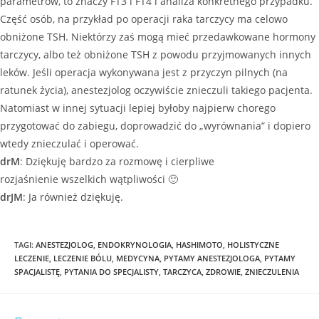
parametrów, to znaczy FT3 i FT4 i analiza konkretnego przypadku.
Część osób, na przykład po operacji raka tarczycy ma celowo
obniżone TSH. Niektórzy zaś mogą mieć przedawkowane hormony
tarczycy, albo też obniżone TSH z powodu przyjmowanych innych
leków. Jeśli operacja wykonywana jest z przyczyn pilnych (na
ratunek życia), anestezjolog oczywiście znieczuli takiego pacjenta.
Natomiast w innej sytuacji lepiej byłoby najpierw chorego
przygotować do zabiegu, doprowadzić do „wyrównania” i dopiero
wtedy znieczulać i operować.
drM
: Dziękuję bardzo za rozmowę i cierpliwe
rozjaśnienie wszelkich wątpliwości 🙂
drJM
: Ja również dziękuję.
TAGI
:
ANESTEZJOLOG
,
ENDOKRYNOLOGIA
,
HASHIMOTO
,
HOLISTYCZNE
LECZENIE
,
LECZENIE BÓLU
,
MEDYCYNA
,
PYTAMY ANESTEZJOLOGA
,
PYTAMY
SPACJALISTĘ
,
PYTANIA DO SPECJALISTY
,
TARCZYCA
,
ZDROWIE
,
ZNIECZULENIA