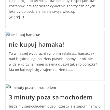
konsultacji lub leczenia również innych specjalistów.
Postanowiłam zapraszać cyklicznie zaprzyjaźnionych
lekarzy do podzielenia się swoją wiedzą.
(więcej…)
nie kupuj hamaka!
To w naszej wyobraźni synonim relaksu... hamaczek
nad błękitną laguną, złoty piasek i palmy... Któż nie
widział (przynajmniej oczyma duszy) takiego obrazka?
Ma on kojarzyć się z rajem na ziemi...…
3 minuty poza samochodem
Jeździmy samochodem dużo i często, ale zapominamy o