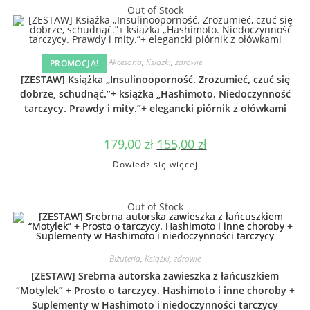
Out of Stock
Akcesoria
,
Książki
,
zdrowie
PROMOCJA!
[ZESTAW] Książka „Insulinooporność. Zrozumieć, czuć się
dobrze, schudnąć.”+ książka „Hashimoto. Niedoczynność
tarczycy. Prawdy i mity.”+ elegancki piórnik z ołówkami
179,00
zł
155,00
zł
Dowiedz się więcej
Out of Stock
Biżuteria
,
Książki
,
zdrowie
[ZESTAW] Srebrna autorska zawieszka z łańcuszkiem
“Motylek” + Prosto o tarczycy. Hashimoto i inne choroby +
Suplementy w Hashimoto i niedoczynności tarczycy