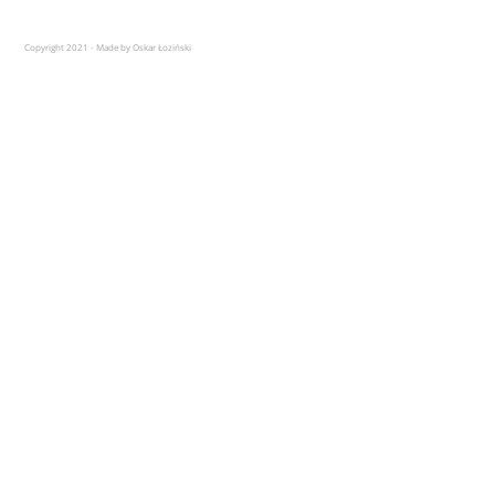
Copyright 2021 - Made by Oskar Łoziński