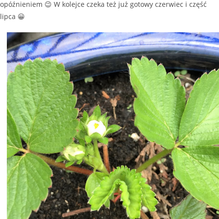
opóźnieniem 😉 W kolejce czeka też już gotowy czerwiec i część
lipca 😀