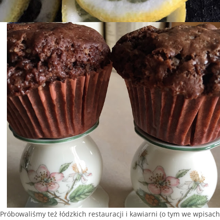
Próbowaliśmy też łódzkich restauracji i kawiarni (o tym we wpisach