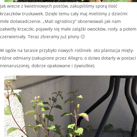
Jak wiecie z kwietniowych postów, zakupiliśmy sporą ilość
krzaczków truskawek. Dzięki temu cały maj mieliśmy z dziećmi
miłe doświadczenie. „Mali ogrodnicy” obserwowali jak nam
zakwitły krzaczki, pojawiły się małe zalążki owocków, rosły, a potem
czerwieniały. Teraz zbieramy już plony 🙂
W ogóle na tarasie przybyło nowych roślinek- oto plantacja mięty-
różne odmiany (zakupione przez Allegro, o dziwo dotarły w postaci
nienaruszonej, dobrze opakowane i żywiutkie).