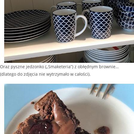
Oraz pyszne jedzonko („Smaketeria”) z obłędnym brownie…
(dlatego do zdjęcia nie wytrzymało w całości).