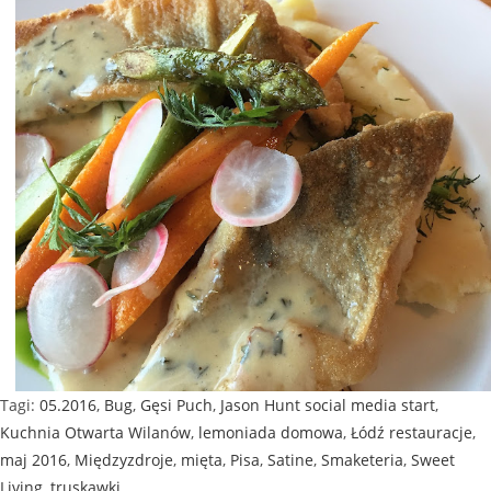
Tagi
:
05.2016
,
Bug
,
Gęsi Puch
,
Jason Hunt social media start
,
Kuchnia Otwarta Wilanów
,
lemoniada domowa
,
Łódź restauracje
,
maj 2016
,
Międzyzdroje
,
mięta
,
Pisa
,
Satine
,
Smaketeria
,
Sweet
Living
,
truskawki