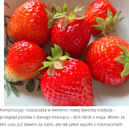
Kontynuując rozpoczętą w kwietniu nową świecką tradycję –
przegląd postów z danego miesiąca – dziś skrót z maja. Wiem, że
ten czas już dawno za nami, ale tak jakoś wyszło z nieznacznym