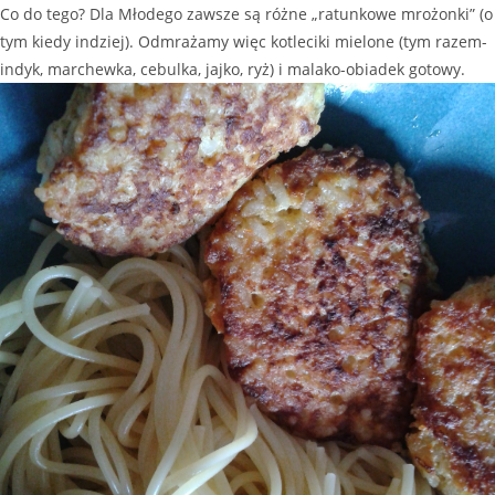
Co do tego? Dla Młodego zawsze są różne „ratunkowe mrożonki” (o
tym kiedy indziej). Odmrażamy więc kotleciki mielone (tym razem-
indyk, marchewka, cebulka, jajko, ryż) i malako-obiadek gotowy.