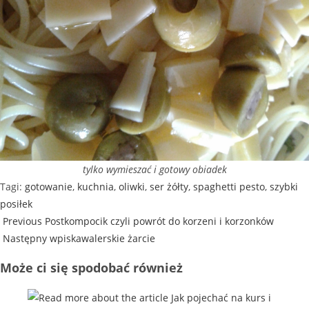
tylko wymieszać i gotowy obiadek
Tagi
:
gotowanie
,
kuchnia
,
oliwki
,
ser żółty
,
spaghetti pesto
,
szybki
posiłek
Previous Post
kompocik czyli powrót do korzeni i korzonków
Następny wpis
kawalerskie żarcie
Może ci się spodobać również