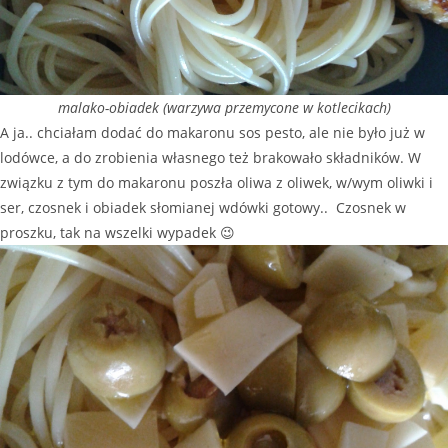
malako-obiadek (warzywa przemycone w kotlecikach)
A ja.. chciałam dodać do makaronu sos pesto, ale nie było już w
lodówce, a do zrobienia własnego też brakowało składników. W
związku z tym do makaronu poszła oliwa z oliwek, w/wym oliwki i
ser, czosnek i obiadek słomianej wdówki gotowy.. Czosnek w
proszku, tak na wszelki wypadek 😉