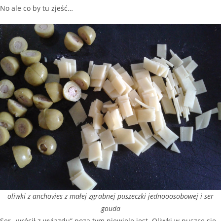
No ale co by tu zjeść…
oliwki z anchovies z małej zgrabnej puszeczki jednooosobowej i ser
gouda
Ser „wrócił z wyjazdu” poza tym niewiele jest. Oliwki w puszce się