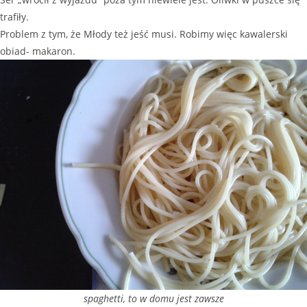
trafiły.
Problem z tym, że Młody też jeść musi. Robimy więc kawalerski
obiad- makaron.
spaghetti, to w domu jest zawsze