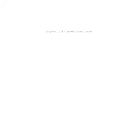
Copyright 2021 - Made by Oskar Łoziński