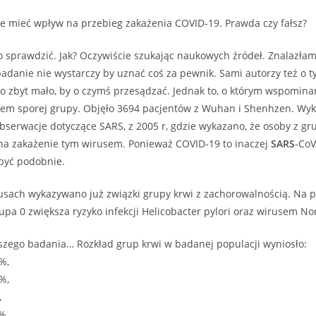
e mieć wpływ na przebieg zakażenia COVID-19. Prawda czy fałsz?
 sprawdzić. Jak? Oczywiście szukając naukowych źródeł. Znalazła
adanie nie wystarczy by uznać coś za pewnik. Sami autorzy też o 
o zbyt mało, by o czymś przesądzać. Jednak to, o którym wspomina
kiem sporej grupy. Objęło 3694 pacjentów z Wuhan i Shenhzen. Wy
bserwacje dotyczące SARS, z 2005 r, gdzie wykazano, że osoby z gru
na zakażenie tym wirusem. Ponieważ COVID-19 to inaczej
SARS
-CoV
 być podobnie.
usach wykazywano już związki grupy krwi z zachorowalnością. Na p
a 0 zwiększa ryzyko infekcji Helicobacter pylori oraz wirusem No
szego badania… Rozkład grup krwi w badanej populacji wyniosło:
%,
%,
,
%.