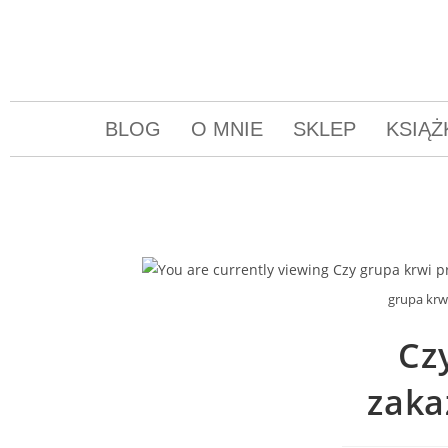
BLOG
O MNIE
SKLEP
KSIĄŻ
grupa krw
Cz
zaka