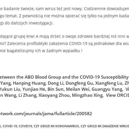
cie badanie świeże, sam wirus też jest nowy. Codziennie dowiaduje
ego temat. Z pewnością nie można opierać się tylko na jednym badan
ęp do dalszych inwestygacji.
dające grupę krwi A mają drżeć o swoje zdrowie bardziej niż inni w
i? Zalecenia profilaktyki zakażenia COVID-19 są jednakowe dla wsz
 nie bagatelizujmy ich w żadnym wypadku !
between the ABO Blood Group and the COVID-19 Susceptibility
Yang
,
Hanping
Huang
,
Dong
Li
,
Dongfeng
Gu
,
Xiangfeng
Lu
,
Z
Yukun
Liu
,
Yunjiao
He
,
Bin
Sun
,
Meilan
Wei
,
Guangyu
Yang
,
V
an
Wang
,
Li
Zhang
,
Xiaoyang
Zhou
,
Mingzhao
Xing
,
View ORCID
etwork.com/journals/jama/fullarticle/200582
S
,
COVID-19
,
COVID19
,
CZY GROZI MI KORONAWIRUS
,
CZY GROZI MI ZAKAŻENIE WIRU