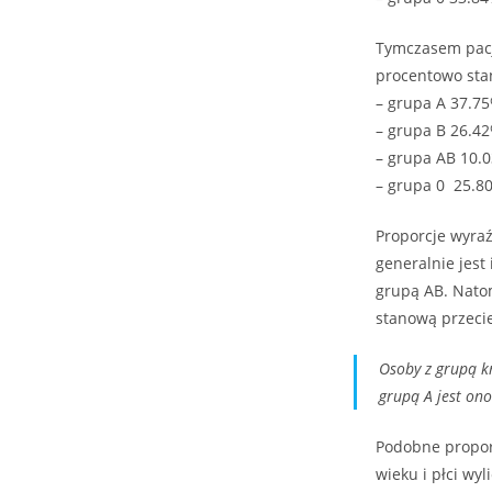
Tymczasem pacj
procentowo stan
– grupa A 37.75
– grupa B 26.42
– grupa AB 10.
– grupa 0 25.8
Proporcje wyraź
generalnie jest
grupą AB. Nato
stanową przeci
Osoby z grupą k
grupą A jest ono
Podobne proporc
wieku i płci wy