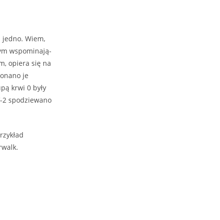
m jedno. Wiem,
tym wspominają-
m, opiera się na
konano je
pą krwi 0 były
-2 spodziewano
rzykład
rwalk.