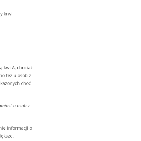
y krwi
 kwi A, chociaż
no też u osób z
akażonych choć
omiast u osób z
ie informacji o
iększe.