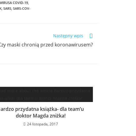
WIRUSA COVID-19
,
K
,
SARS
,
SARS-COV-
Następny wpis
Czy maski chronią przed koronawirusem?
ardzo przydatna książka- dla team’u
doktor Magda zniżka!
24 listopada, 2017