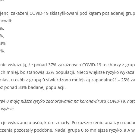
enci zakażeni COVID-19 sklasyfikowani pod kątem posiadanej grup
owili:
%,
%,
03%
0%.
nie wskazują, że ponad 37% zakażonych COVID-19 to chorzy z grupą
 ich mniej, bo stanowią 32% populacji. Nieco większe ryzyko wykaza
miast u osób z grupą 0 stwierdzono mniejszą zapadalność – 25% z
eż ponad 33% badanej populacji.
rwi 0 mają niższe ryzyko zachorowania na koronawirusa COVID-19, nat
 wyższe.
je wykazano u osób, które zmarły. Po rozszerzeniu analizy o dodan
liczenia pozostały podobne. Nadal grupa 0 to mniejsze ryzyko, a A w