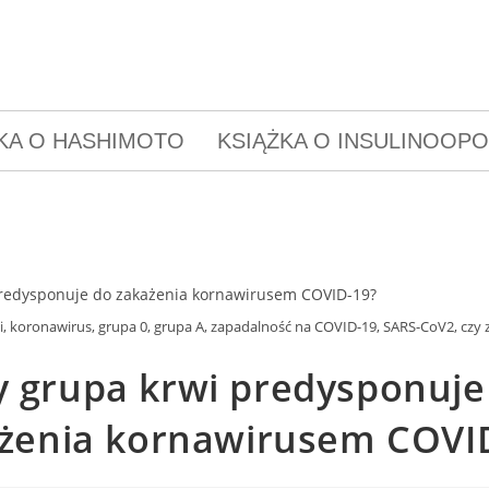
KA O HASHIMOTO
KSIĄŻKA O INSULINOOP
i, koronawirus, grupa 0, grupa A, zapadalność na COVID-19, SARS-CoV2, czy 
y grupa krwi predysponuje
żenia kornawirusem COVI