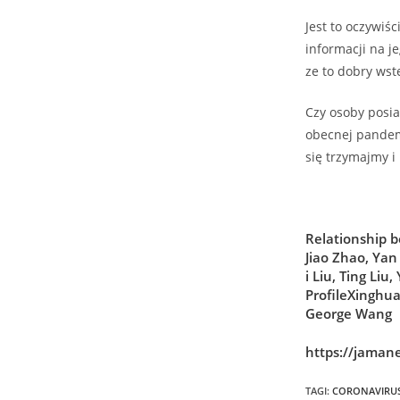
Jest to oczywiś
informacji na j
ze to dobry wst
Czy osoby posia
obecnej pandemi
się trzymajmy i
Relationship 
Jiao
Zhao
,
Yan
i
Liu
,
Ting
Liu
,
Profile
Xinghu
George
Wang
https://jaman
TAGI
:
CORONAVIRU