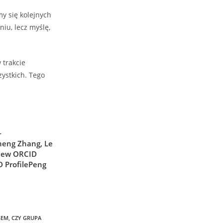
my się kolejnych
iu, lecz myślę,
 trakcie
ystkich. Tego
-
heng
Zhang
,
Le
iew ORCID
 Profile
Peng
SEM
,
CZY GRUPA