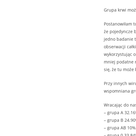
Grupa krwi moż
Postanowiłam to
że pojedyncze b
jedno badanie t
obserwacji cał
wykorzystując o
mniej podatne 
się, że tu może
Przy innych wir
wspomniana grup
Wracając do na
– grupa A 32.16
– grupa B 24.90
– grupa AB 10%
– grupa 0 33.84