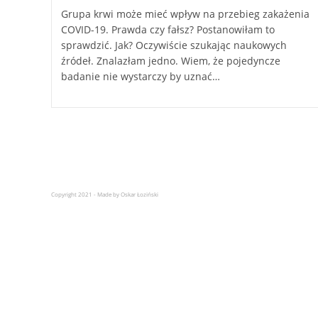
Grupa krwi może mieć wpływ na przebieg zakażenia
COVID-19. Prawda czy fałsz? Postanowiłam to
sprawdzić. Jak? Oczywiście szukając naukowych
źródeł. Znalazłam jedno. Wiem, że pojedyncze
badanie nie wystarczy by uznać…
Copyright 2021 - Made by Oskar Łoziński